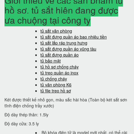
Giới thiệu về các sản phẩm tủ
hồ sơ, tủ sắt hiện đang được
ưa chuộng tại công ty
tủ sắt văn phòng
tủ sắt đựng quần áo bao nhiêu tiền
tủ sắt lắp ráp trung hưng
tủ sắt đựng quần áo vũng tàu
tủ sắt đựng quần áo
tủ bảo mật
tủ hồ sơ chống cháy
tủ treo quần áo inox
tủ chống cháy
tủ văn phòng K6
tủ file treo hồ sơ
Két được thiết kế nhỏ gọn, màu sắc hài hòa (Toàn bộ két sắt sơn
tĩnh điện chống trầy xước)
Độ dày thép thân: 1.5ly
Độ dày cửa: 3.5 ly
Bộ khóa điện tử là model mới nhất, có thể cài