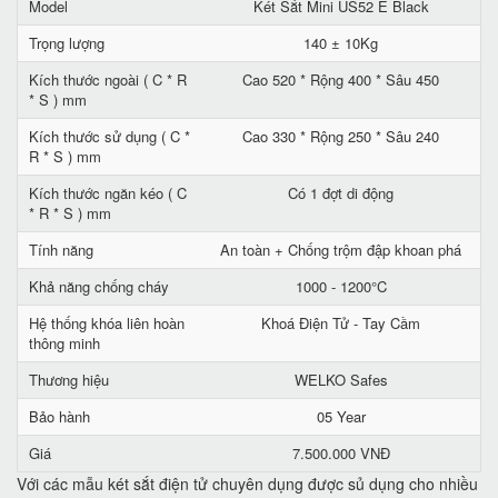
Model
Két Sắt Mini US52 E Black
Trọng lượng
140 ± 10Kg
Kích thước ngoài ( C * R
Cao 520 * Rộng 400 * Sâu 450
* S ) mm
Kích thước sử dụng ( C *
Cao 330 * Rộng 250 * Sâu 240
R * S ) mm
Kích thước ngăn kéo ( C
Có 1 đợt di động
* R * S ) mm
Tính năng
An toàn + Chống trộm đập khoan phá
Khả năng chống cháy
1000 - 1200°C
Hệ thống khóa liên hoàn
Khoá Điện Tử - Tay Cầm
thông minh
Thương hiệu
WELKO Safes
Bảo hành
05 Year
Giá
7.500.000 VNĐ
Với các mẫu két sắt điện tử chuyên dụng được sủ dụng cho nhiều