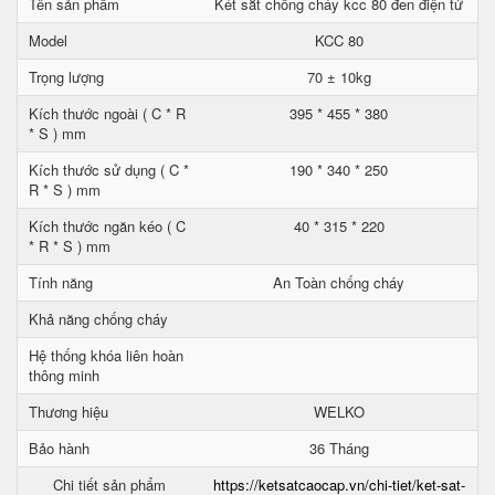
Tên sản phẩm
Két sắt chống cháy kcc 80 đen điện tử
Model
KCC 80
Trọng lượng
70 ± 10kg
Kích thước ngoài ( C * R
395 * 455 * 380
* S ) mm
Kích thước sử dụng ( C *
190 * 340 * 250
R * S ) mm
Kích thước ngăn kéo ( C
40 * 315 * 220
* R * S ) mm
Tính năng
An Toàn chống cháy
Khả năng chống cháy
Hệ thống khóa liên hoàn
thông minh
Thương hiệu
WELKO
Bảo hành
36 Tháng
Chi tiết sản phẩm
https://ketsatcaocap.vn/chi-tiet/ket-sat-