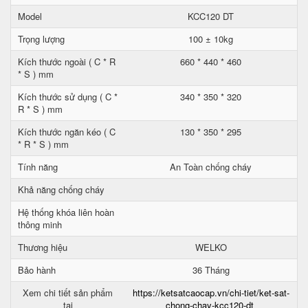
Model
KCC120 DT
Trọng lượng
100 ± 10kg
Kích thước ngoài ( C * R
660 * 440 * 460
* S ) mm
Kích thước sử dụng ( C *
340 * 350 * 320
R * S ) mm
Kích thước ngăn kéo ( C
130 * 350 * 295
* R * S ) mm
Tính năng
An Toàn chống cháy
Khả năng chống cháy
Hệ thống khóa liên hoàn
thông minh
Thương hiệu
WELKO
Bảo hành
36 Tháng
Xem chi tiết sản phẩm
https://ketsatcaocap.vn/chi-tiet/ket-sat-
tại
chong-chay-kcc120-dt