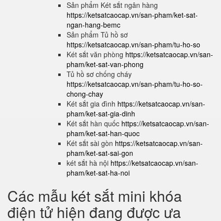
Sản phẩm Két sắt ngân hàng
https://ketsatcaocap.vn/san-pham/ket-sat-
ngan-hang-bemc
Sản phẩm Tủ hồ sơ
https://ketsatcaocap.vn/san-pham/tu-ho-so
Két sắt văn phòng
https://ketsatcaocap.vn/san-
pham/ket-sat-van-phong
Tủ hồ sơ chống cháy
https://ketsatcaocap.vn/san-pham/tu-ho-so-
chong-chay
Két sắt gia đình
https://ketsatcaocap.vn/san-
pham/ket-sat-gia-dinh
Két sắt hàn quốc
https://ketsatcaocap.vn/san-
pham/ket-sat-han-quoc
Két sắt sài gòn
https://ketsatcaocap.vn/san-
pham/ket-sat-sai-gon
két sắt hà nội
https://ketsatcaocap.vn/san-
pham/ket-sat-ha-noi
Các mẫu két sắt mini khóa
điện tử hiện đang được ưa