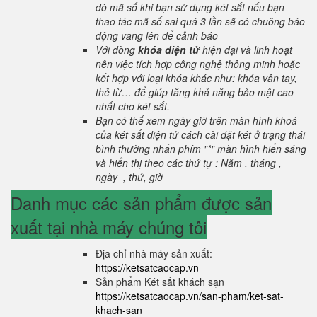
dò mã số khi bạn sử dụng két sắt nếu bạn
thao tác mã số sai quá 3 lần sẽ có chuông báo
động vang lên để cảnh báo
Với dòng
khóa điện tử
hiện đại và linh hoạt
nên việc tích hợp công nghệ thông minh hoặc
kết hợp với loại khóa khác như: khóa vân tay,
thẻ từ… để giúp tăng khả năng bảo mật cao
nhất cho két sắt.
Bạn có thể xem ngày giờ trên màn hình khoá
của két sắt điện tử cách cài đặt két ở trạng thái
bình thường nhấn phím "*" màn hình hiển sáng
và hiển thị theo các thứ tự : Năm , tháng ,
ngày , thứ, giờ
Danh mục các sản phẩm được sản
xuất tại nhà máy chúng tôi
Địa chỉ nhà máy sản xuất:
https://ketsatcaocap.vn
Sản phẩm Két sắt khách sạn
https://ketsatcaocap.vn/san-pham/ket-sat-
khach-san