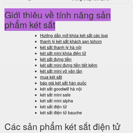
Giới thiệu về tính năng sản
phẩm két sắt
Hướng dẫn mở khóa két sắt các loại
thanh lý két sắt khách sạn tphcm
két sắt thanh lý hà nội
két sắt mini khóa điện tử
két sắt đựng tiền
két sắt mini đựng tiền tiết kiệm
két sắt mini võ văn tần
mua két sắt
báo giá két sắt hàn quốc
két sắt goodwill hà nội
két sắt mini safe
két sắt mini alpha
két sắt điện tử
két sắt điện tử bauche
Các sản phẩm két sắt điện tử