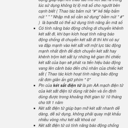
lúc sử dụng không bị lộ mã số cho người bên
cạnh biết ( Thao tác bấm nút "#" kế tiếp bấm
nút " * " Nhập mã số cần sử dụng" bầm nút " #"
) là bạnđã có thể sử dụng tính năng ẩn mã số
Có tính năng báo động chống di chuyển khênh
két sắt đi, khi bạn kích hoạt tính năng báo
động chống di chuyển két sắt đi thì khi có sự
va đập mạnh vào két sắt với một lực tác động
mạnh nhất định để dịch chuyển két sắt hay
khênh trộm két sắt tự những kẻ gian thì chiếc
két sắt của bạn sẽ phát ra tiến hiệu báo động
vang lên cảnh báo đến chủ nhân của chiếc két
sắt ( Thao tác kích hoạt tính năng báo động
rất đơn giản ấn giữ phím " 0"
Pin của
két sắt điện tử
là pin AA mạch điện tử
của két sắt điện tử dùng rất bền và ổn định
dùng được trong khoảng thời gian từ 10 tháng
cho tới 1 năm
Két sắt điện tử giúp bạn mở két sắt nhanh dễ
dàng, dễ sử dụng, không phải quay mật khẩu
nhiều vòng như két sắt khoá cơ
Két sắt điện tử có tính năng báo động chống