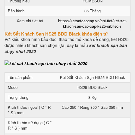
Thương hiệu
HOMESUN
Bảo hành
36 Tháng
Xem chi tiết tại
https://ketsatcaocap.vn/chi-tiet/ket-sat-
khach-san-cao-cap-ks25-orbitech
Két Sắt Khách Sạn HS25 BDD Black khóa điện tử
Với kiểu khóa hình bầu dục, thao tác mở khóa đễ dàng, két HS25
được nhiều khách sạn chọn lựa, đây là mẫu
két khách sạn bán
chạy nhất 2020
Tên sản phẩm
Két Sắt Khách Sạn HS25 BDD Black
Model
HS25 BDD Black
Trọng lượng
8 Kg
Kích thước ngoài ( C * R
Cao 250 * Rộng 350 * Sâu 250 mm
* S ) mm
Kích thước sử dụng ( C *
R * S ) mm