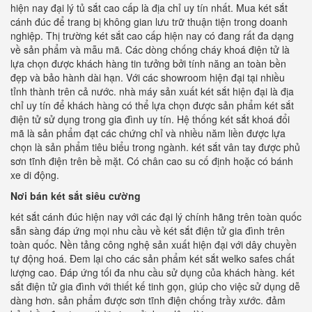
hiện nay đại lý tủ sắt cao cấp là địa chỉ uy tín nhất. Mua két sắt
cánh đúc để trang bị không gian lưu trữ thuận tiện trong doanh
nghiệp. Thị trường két sắt cao cấp hiện nay có đang rất đa dạng
về sản phẩm và mẫu mã. Các dòng chống cháy khoá điện tử là
lựa chọn được khách hàng tin tưởng bởi tính năng an toàn bền
đẹp và bảo hành dài hạn. Với các showroom hiện đại tại nhiều
tỉnh thành trên cả nước. nhà máy sản xuất két sắt hiện đại là địa
chỉ uy tín để khách hàng có thể lựa chọn được sản phẩm két sắt
điện tử sử dụng trong gia đình uy tín. Hệ thống két sắt khoá đổi
mã là sản phẩm đạt các chứng chỉ và nhiều năm liền được lựa
chọn là sản phẩm tiêu biểu trong ngành. két sắt vân tay được phủ
sơn tĩnh điện trên bề mặt. Có chân cao su cố định hoặc có bánh
xe di động.
Nơi bán két sắt siêu cường
két sắt cánh đúc hiện nay với các đại lý chính hãng trên toàn quốc
sẵn sàng đáp ứng mọi nhu cầu về két sắt điện tử gia đình trên
toàn quốc. Nền tảng công nghệ sản xuất hiện đại với dây chuyền
tự động hoá. Đem lại cho các sản phẩm két sắt welko safes chất
lượng cao. Đáp ứng tối đa nhu cầu sử dụng của khách hàng. két
sắt điện tử gia đình với thiết kế tinh gọn, giúp cho việc sử dụng dễ
dàng hơn. sản phẩm được sơn tĩnh điện chống trầy xước. đảm