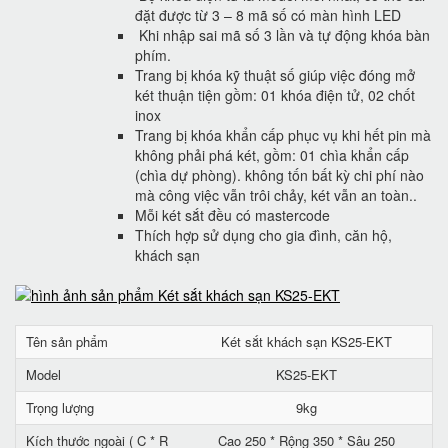
đặt được từ 3 – 8 mã số có màn hình LED
Khi nhập sai mã số 3 lần và tự động khóa bàn
phím.
Trang bị khóa kỹ thuật số giúp việc đóng mở
két thuận tiện gồm: 01 khóa điện tử, 02 chốt
inox
Trang bị khóa khẩn cấp phục vụ khi hết pin mà
không phải phá két, gồm: 01 chìa khẩn cấp
(chìa dự phòng). không tốn bất kỳ chi phí nào
mà công việc vẫn trôi chảy, két vẫn an toàn..
Mỗi két sắt đều có mastercode
Thích hợp sử dụng cho gia đình, căn hộ,
khách sạn
Tên sản phẩm
Két sắt khách sạn KS25-EKT
Model
KS25-EKT
Trọng lượng
9kg
Kích thước ngoài ( C * R
Cao 250 * Rộng 350 * Sâu 250