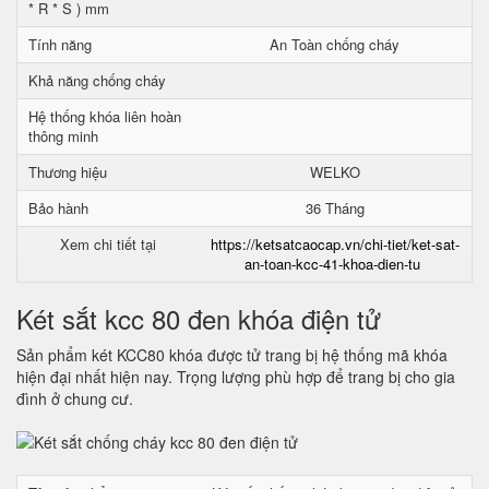
* R * S ) mm
Tính năng
An Toàn chống cháy
Khả năng chống cháy
Hệ thống khóa liên hoàn
thông minh
Thương hiệu
WELKO
Bảo hành
36 Tháng
Xem chi tiết tại
https://ketsatcaocap.vn/chi-tiet/ket-sat-
an-toan-kcc-41-khoa-dien-tu
Két sắt kcc 80 đen khóa điện tử
Sản phẩm két KCC80 khóa được tử trang bị hệ thống mã khóa
hiện đại nhất hiện nay. Trọng lượng phù hợp để trang bị cho gia
đình ở chung cư.