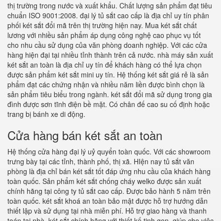
thị trường trong nước và xuất khẩu. Chất lượng sản phẩm đạt tiêu
chuẩn ISO 9001:2008. đại lý tủ sắt cao cấp là địa chỉ uy tín phân
phối két sắt đổi mã trên thị trường hiện nay. Mua két sắt chất
lương với nhiều sản phẩm áp dụng công nghệ cao phục vụ tốt
cho nhu cầu sử dụng của văn phòng doanh nghiệp. Với các cửa
hàng hiện đại tại nhiều tỉnh thành trên cả nước. nhà máy sản xuất
két sắt an toàn là địa chỉ uy tín để khách hàng có thể lựa chọn
được sản phẩm két sắt mini uy tín. Hệ thống két sắt giá rẻ là sản
phẩm đạt các chứng nhận và nhiều năm liền được bình chọn là
sản phẩm tiêu biểu trong ngành. két sắt đổi mã sử dụng trong gia
đình được sơn tĩnh điện bề mặt. Có chân đế cao su cố định hoặc
trang bị bánh xe di động.
Cửa hàng bán két sắt an toàn
Hệ thống cửa hàng đại lý uỷ quyển toàn quốc. Với các showroom
trưng bày tại các tỉnh, thành phố, thị xã. HIện nay tủ sắt văn
phòng là địa chỉ bán két sắt tốt đáp ứng nhu cầu của khách hàng
toàn quốc. Sản phẩm két sắt chống cháy welko được sản xuất
chính hãng tại công ty tủ sắt cao cấp. Được bảo hành 5 năm trên
toàn quốc. két sắt khoá an toàn bảo mật được hỗ trợ hướng dẫn
thiết lập và sử dụng tại nhà miễn phí. Hỗ trợ giao hàng và thanh
toán tại nhà. két sắt chính hãng với thiết kế tinh gọn, giúp cho việc