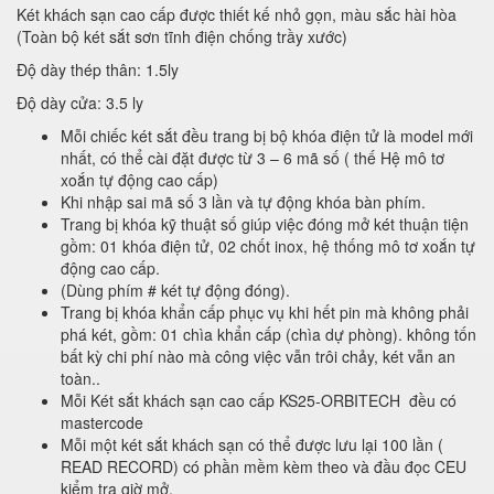
Két khách sạn cao cấp được thiết kế nhỏ gọn, màu sắc hài hòa
(Toàn bộ két sắt sơn tĩnh điện chống trầy xước)
Độ dày thép thân: 1.5ly
Độ dày cửa: 3.5 ly
Mỗi chiếc két sắt đều trang bị bộ khóa điện tử là model mới
nhất, có thể cài đặt được từ 3 – 6 mã số ( thế Hệ mô tơ
xoắn tự động cao cấp)
Khi nhập sai mã số 3 lần và tự động khóa bàn phím.
Trang bị khóa kỹ thuật số giúp việc đóng mở két thuận tiện
gồm: 01 khóa điện tử, 02 chốt inox, hệ thống mô tơ xoắn tự
động cao cấp.
(Dùng phím # két tự động đóng).
Trang bị khóa khẩn cấp phục vụ khi hết pin mà không phải
phá két, gồm: 01 chìa khẩn cấp (chìa dự phòng). không tốn
bất kỳ chi phí nào mà công việc vẫn trôi chảy, két vẫn an
toàn..
Mỗi Két sắt khách sạn cao cấp KS25-ORBITECH đều có
mastercode
Mỗi một két sắt khách sạn có thể được lưu lại 100 lần (
READ RECORD) có phần mềm kèm theo và đầu đọc CEU
kiểm tra giờ mở.