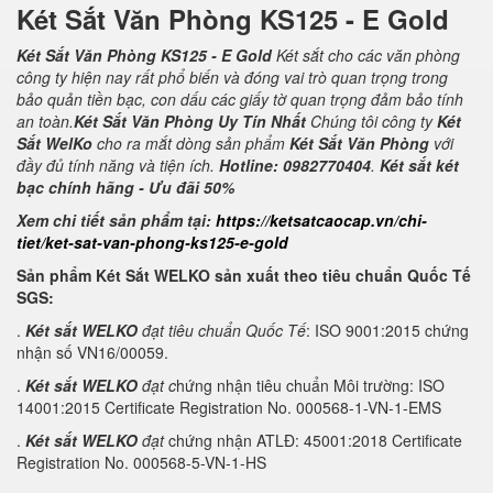
Két Sắt Văn Phòng KS125 - E Gold
Két Sắt Văn Phòng KS125 - E Gold
Két sắt cho các văn phòng
công ty hiện nay rất phổ biến và đóng vai trò quan trọng trong
bảo quản tiền bạc, con dấu các giấy tờ quan trọng đảm bảo tính
an toàn.
Két Sắt Văn Phòng Uy Tín Nhất
Chúng tôi công ty
Két
Sắt WelKo
cho ra mắt dòng sản phẩm
Két Sắt Văn Phòng
với
đầy đủ tính năng và tiện ích.
Hotline: 0982770404
.
Két sắt két
bạc chính hãng - Ưu đãi 50%
Xem chi tiết sản phẩm tại:
https://ketsatcaocap.vn/chi-
tiet/ket-sat-van-phong-ks125-e-gold
Sản phẩm Két Sắt WELKO sản xuất theo tiêu chuẩn Quốc Tế
SGS:
.
Két sắt WELKO
đạt tiêu chuẩn Quốc Tế
: ISO 9001:2015 chứng
nhận số VN16/00059.
.
Két sắt WELKO
đạt c
hứng nhận tiêu chuẩn Môi trường: ISO
14001:2015 Certificate Registration No. 000568-1-VN-1-EMS
.
Két sắt WELKO
đạt
chứng nhận ATLĐ: 45001:2018 Certificate
Registration No. 000568-5-VN-1-HS