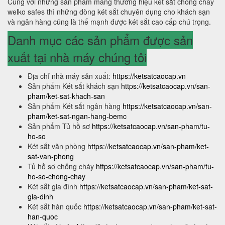
Cùng với những sản phẩm mang thương hiệu két sắt chống cháy
welko safes thì những dòng két sắt chuyên dụng cho khách sạn
và ngân hàng cũng là thế mạnh được két sắt cao cấp chú trọng.
Danh mục các sản phẩm được sản
xuất tại nhà máy chúng tôi
Địa chỉ nhà máy sản xuất:
https://ketsatcaocap.vn
Sản phẩm Két sắt khách sạn
https://ketsatcaocap.vn/san-
pham/ket-sat-khach-san
Sản phẩm Két sắt ngân hàng
https://ketsatcaocap.vn/san-
pham/ket-sat-ngan-hang-bemc
Sản phẩm Tủ hồ sơ
https://ketsatcaocap.vn/san-pham/tu-
ho-so
Két sắt văn phòng
https://ketsatcaocap.vn/san-pham/ket-
sat-van-phong
Tủ hồ sơ chống cháy
https://ketsatcaocap.vn/san-pham/tu-
ho-so-chong-chay
Két sắt gia đình
https://ketsatcaocap.vn/san-pham/ket-sat-
gia-dinh
Két sắt hàn quốc
https://ketsatcaocap.vn/san-pham/ket-sat-
han-quoc