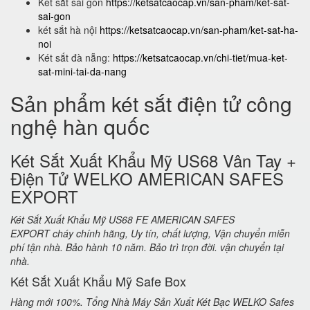
Két sắt sài gòn
https://ketsatcaocap.vn/san-pham/ket-sat-
sai-gon
két sắt hà nội
https://ketsatcaocap.vn/san-pham/ket-sat-ha-
noi
Két sắt đà nẵng:
https://ketsatcaocap.vn/chi-tiet/mua-ket-
sat-mini-tai-da-nang
Sản phẩm két sắt điện tử công
nghệ hàn quốc
Két Sắt Xuất Khẩu Mỹ US68 Vân Tay +
Điện Tử WELKO AMERICAN SAFES
EXPORT
Két Sắt Xuất Khẩu Mỹ US68 FE AMERICAN SAFES
EXPORT cháy chính hãng, Uy tín, chất lượng, Vận chuyển miễn
phí tận nhà. Bảo hành 10 năm. Bảo trì trọn đời. vận chuyển tại
nhà.
Két Sắt Xuất Khẩu Mỹ Safe Box
Hàng mới 100%. Tổng Nhà Máy Sản Xuất Két Bạc WELKO Safes