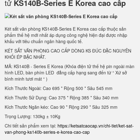
tử
KS140B-Series E Korea cao cấp
Két sắt văn phòng KS140B-Series E Korea cao cấp thuộc sản
phẩm thế hệ mới nhất áp dụng công nghệ hiện đại được nhập
khẩu với tiêu chuẩn ngân hàng quốc tế.
KÉT SẮT VĂN PHÒNG CAO CẤP DÒNG KS ĐÚC ĐẶC NGUYÊN
KHỐI ÉP BẬC NHẤT.
MÃ: KS140B - Series E Korea (Khóa điện tử thế hệ pin ngoài màn
hình LED, bàn phím LED đẳng cấp hạng sang đến từ “ Xứ sở
bình minh tươi mát “ )
Kích Thước Ngoài: Cao 695 * Rộng 500 * Sâu 545 mm
Kích Thước Sử Dụng: Cao 375 * Rộng 385 * Sâu 340 mm
Kích Thước Ngăn kéo: Cao 90 * Rộng 290 * Sâu 325 mm
Trọng Lượng: 130kg ± 10Kg
Chi tiết sản phẩm xem tại:
https://ketsatcaocap.vn/chi-tiet/ket-sat-
van-phong-ks140b-series-e-korea-cao-cap