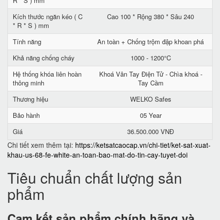
R * S ) mm
Kích thước ngăn kéo ( C
Cao 100 * Rộng 380 * Sâu 240
* R * S ) mm
Tính năng
An toàn + Chống trộm đập khoan phá
Khả năng chống cháy
1000 - 1200°C
Hệ thống khóa liên hoàn
Khoá Vân Tay Điện Tử - Chìa khoá -
thông minh
Tay Cầm
Thương hiệu
WELKO Safes
Bảo hành
05 Year
Giá
36.500.000 VNĐ
Chi tiết xem thêm tại:
https://ketsatcaocap.vn/chi-tiet/ket-sat-xuat-
khau-us-68-fe-white-an-toan-bao-mat-do-tin-cay-tuyet-doi
Tiêu chuẩn chất lượng sản
phẩm
Cam kết
sản phẩm chính hãng và