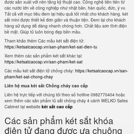
được sản xuất với nền tảng kỹ thuật cao. Công nghệ tiên tiến từ
các nước lớn về công nghiệp như nhật bản, hàn quốc, đức, ý vv.
Tất cả với mục tiêu đem lại hiệu quả tốt nhất cho khách hàng. két
sắt mini được thiết kế đơn giản và thuận tiện. Đem lại cho khách
hàng sử dụng dễ dàng nhanh chóng hơn. Chất liệu sơn tĩnh điện
bề mặt. Giúp tủ luôn bóng đẹp bền mầu.
Tham khảo thêm Các mẫu két sắt điện tử:
https://ketsatcaocap.vn/san-pham/ket-sat-dien-tu
Xem thêm các sản phẩm két sắt khác tại:
https://ketsatcaocap.vn/san-pham/ket-sat
Các mẫu két sắt điện tử chống cháy:
https://ketsatcaocap.vn/san-
pham/ket-sat-chong-chay
Liên hệ mua két sắt Chống cháy cao cấp
Liên hệ trực tiếp với chúng tôi theo số hotline 0982770404 hoặc
xem thêm các sản phẩm tủ sắt chống cháy 4 cánh WELKO Safes
Cabinet tại website
két sắt cao cấp
Các sản phẩm két sắt khóa
điện tử đang được ưa chuộng