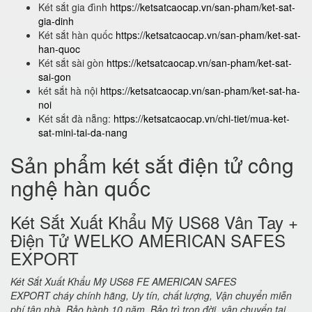
Két sắt gia đình
https://ketsatcaocap.vn/san-pham/ket-sat-
gia-dinh
Két sắt hàn quốc
https://ketsatcaocap.vn/san-pham/ket-sat-
han-quoc
Két sắt sài gòn
https://ketsatcaocap.vn/san-pham/ket-sat-
sai-gon
két sắt hà nội
https://ketsatcaocap.vn/san-pham/ket-sat-ha-
noi
Két sắt đà nẵng:
https://ketsatcaocap.vn/chi-tiet/mua-ket-
sat-mini-tai-da-nang
Sản phẩm két sắt điện tử công
nghệ hàn quốc
Két Sắt Xuất Khẩu Mỹ US68 Vân Tay +
Điện Tử WELKO AMERICAN SAFES
EXPORT
Két Sắt Xuất Khẩu Mỹ US68 FE AMERICAN SAFES
EXPORT cháy chính hãng, Uy tín, chất lượng, Vận chuyển miễn
phí tận nhà. Bảo hành 10 năm. Bảo trì trọn đời. vận chuyển tại