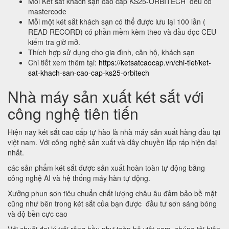
Mỗi Két sắt khách sạn cao cấp KS25-ORBITECH đều có
mastercode
Mỗi một két sắt khách sạn có thể được lưu lại 100 lần (
READ RECORD) có phần mềm kèm theo và đầu đọc CEU
kiểm tra giờ mở.
Thích hợp sử dụng cho gia đình, căn hộ, khách sạn
Chi tiết xem thêm tại:
https://ketsatcaocap.vn/chi-tiet/ket-
sat-khach-san-cao-cap-ks25-orbitech
Nhà máy sản xuất két sắt với
công nghệ tiên tiến
Hiện nay két sắt cao cấp tự hào là nhà máy sản xuất hàng đầu tại
việt nam. Với công nghệ sản xuất và dây chuyền lắp ráp hiện đại
nhất.
các sản phẩm két sắt được sản xuất hoàn toàn tự động bằng
công nghệ AI và hệ thống máy hàn tự động.
Xưởng phun sơn tiêu chuẩn chất lượng châu âu đảm bảo bề mặt
cũng như bên trong két sắt của bạn được đầu tư sơn sáng bóng
và độ bền cực cao