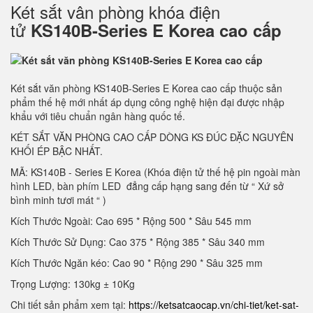
Két sắt vân phòng khóa điện
tử
KS140B-Series E Korea cao cấp
Két sắt văn phòng KS140B-Series E Korea cao cấp thuộc sản
phẩm thế hệ mới nhất áp dụng công nghệ hiện đại được nhập
khẩu với tiêu chuẩn ngân hàng quốc tế.
KÉT SẮT VĂN PHÒNG CAO CẤP DÒNG KS ĐÚC ĐẶC NGUYÊN
KHỐI ÉP BẬC NHẤT.
MÃ: KS140B - Series E Korea (Khóa điện tử thế hệ pin ngoài màn
hình LED, bàn phím LED đẳng cấp hạng sang đến từ “ Xứ sở
bình minh tươi mát “ )
Kích Thước Ngoài: Cao 695 * Rộng 500 * Sâu 545 mm
Kích Thước Sử Dụng: Cao 375 * Rộng 385 * Sâu 340 mm
Kích Thước Ngăn kéo: Cao 90 * Rộng 290 * Sâu 325 mm
Trọng Lượng: 130kg ± 10Kg
Chi tiết sản phẩm xem tại:
https://ketsatcaocap.vn/chi-tiet/ket-sat-