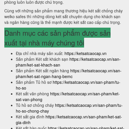
phòng luôn luôn được chú trọng.
Cùng với những sản phẩm mang thương hiệu két sắt chống cháy
welko safes thì những dòng két sắt chuyên dụng cho khách sạn
và ngân hàng cũng là thế mạnh được két sắt cao cấp chú trọng.
Danh mục các sản phẩm được sản
xuất tại nhà máy chúng tôi
Địa chỉ nhà máy sản xuất:
https://ketsatcaocap.vn
Sản phẩm Két sắt khách sạn
https://ketsatcaocap.vn/san-
pham/ket-sat-khach-san
Sản phẩm Két sắt ngân hàng
https://ketsatcaocap.vn/san-
pham/ket-sat-ngan-hang-bemc
Sản phẩm Tủ hồ sơ
https://ketsatcaocap.vn/san-pham/tu-
ho-so
Két sắt văn phòng
https://ketsatcaocap.vn/san-pham/ket-
sat-van-phong
Tủ hồ sơ chống cháy
https://ketsatcaocap.vn/san-pham/tu-
ho-so-chong-chay
Két sắt gia đình
https://ketsatcaocap.vn/san-pham/ket-sat-
gia-dinh
Két sắt hàn quốc
https://ketsatcaocap.vn/san-pham/ket-sat-