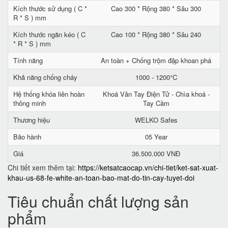
Kích thước sử dụng ( C *
Cao 300 * Rộng 380 * Sâu 300
R * S ) mm
Kích thước ngăn kéo ( C
Cao 100 * Rộng 380 * Sâu 240
* R * S ) mm
Tính năng
An toàn + Chống trộm đập khoan phá
Khả năng chống cháy
1000 - 1200°C
Hệ thống khóa liên hoàn
Khoá Vân Tay Điện Tử - Chìa khoá -
thông minh
Tay Cầm
Thương hiệu
WELKO Safes
Bảo hành
05 Year
Giá
36.500.000 VNĐ
Chi tiết xem thêm tại:
https://ketsatcaocap.vn/chi-tiet/ket-sat-xuat-
khau-us-68-fe-white-an-toan-bao-mat-do-tin-cay-tuyet-doi
Tiêu chuẩn chất lượng sản
phẩm