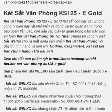
van-phong-ks140b-series-e-korea-cao-cap
Két Sắt Văn Phòng KS125 - E Gold
Két Sắt Văn Phòng KS125 - E Gold
Két sắt cho các văn phòng
công ty hiện nay rất phổ biến và đóng vai trò quan trọng trong
bảo quản tiền bạc, con dấu các giấy tờ quan trọng đảm bảo tính
an toàn.
Két Sắt Văn Phòng Uy Tín Nhất
Chúng tôi công ty
Két
Sắt WelKo
cho ra mắt dòng sản phẩm
Két Sắt Văn Phòng
với
đầy đủ tính năng và tiện ích.
Hotline: 0982770404
.
Két sắt két
bạc chính hãng - Ưu đãi 50%
Xem chi tiết sản phẩm tại:
https://ketsatcaocap.vn/chi-
tiet/ket-sat-van-phong-ks125-e-gold
Sản phẩm Két Sắt WELKO sản xuất theo tiêu chuẩn Quốc Tế
SGS:
.
Két sắt WELKO
đạt tiêu chuẩn Quốc Tế
: ISO 9001:2015 chứng
nhận số VN16/00059.
.
Két sắt WELKO
đạt c
hứng nhận tiêu chuẩn Môi trường: ISO
14001:2015 Certificate Registration No. 000568-1-VN-1-EMS
.
Két sắt WELKO
đạt
chứng nhận ATLĐ: 45001:2018 Certificate