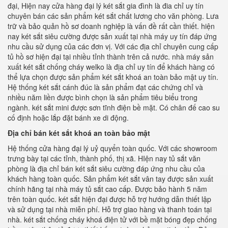
đại, Hiện nay cửa hàng đại lý két sắt gia đình là đia chỉ uy tín
chuyên bán các sản phẩm két sắt chất lương cho văn phòng. Lưa
trữ và bảo quản hồ sơ doanh nghiệp là vấn đề rất cần thiết. hiện
nay két sắt siêu cường được sản xuất tại nhà máy uy tín đáp ứng
nhu cầu sử dụng của các đơn vị. Với các địa chỉ chuyên cung cấp
tủ hồ sơ hiện đại tại nhiều tỉnh thành trên cả nước. nhà máy sản
xuất két sắt chống cháy welko là địa chỉ uy tín để khách hàng có
thể lựa chọn được sản phẩm két sắt khoá an toàn bảo mật uy tín.
Hệ thống két sắt cánh đúc là sản phẩm đạt các chứng chỉ và
nhiều năm liền được bình chọn là sản phẩm tiêu biểu trong
ngành. két sắt mini được sơn tĩnh điện bề mặt. Có chân đế cao su
cố định hoặc lắp đặt bánh xe di động.
Địa chỉ bán két sắt khoá an toàn bảo mật
Hệ thống cửa hàng đại lý uỷ quyển toàn quốc. Với các showroom
trưng bày tại các tỉnh, thành phố, thị xã. HIện nay tủ sắt văn
phòng là địa chỉ bán két sắt siêu cường đáp ứng nhu cầu của
khách hàng toàn quốc. Sản phẩm két sắt vân tay được sản xuất
chính hãng tại nhà máy tủ sắt cao cấp. Được bảo hành 5 năm
trên toàn quốc. két sắt hiện đại được hỗ trợ hướng dẫn thiết lập
và sử dụng tại nhà miễn phí. Hỗ trợ giao hàng và thanh toán tại
nhà. két sắt chống cháy khoá điện tử với bề mặt bóng đẹp chống