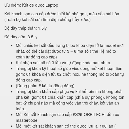
Ưu điểm: Két để được Laptop
Két khách sạn cao cấp được thiết kế nhỏ gọn, màu sắc hài hòa
(Toàn bộ két sắt sơn tĩnh điện chống trầy xước)
Độ dày thép thân: 1.5ly
Độ dày cửa: 3.5 ly
Mỗi chiếc két sắt đều trang bị bộ khóa điện tử là model mới
nhất, có thể cài đặt được từ 3 – 6 mã số ( thế Hệ mô tơ
xoắn tự động cao cấp)
Khi nhập sai mã số 3 lần và tự động khóa bàn phím.
Trang bị khóa kỹ thuật số giúp việc đóng mở két thuận tiện
gồm: 01 khóa điện tử, 02 chốt inox, hệ thống mô tơ xoắn tự
động cao cấp.
(Dùng phím # két tự động đóng).
Trang bị khóa khẩn cấp phục vụ khi hết pin mà không phải
phá két, gồm: 01 chìa khẩn cấp (chìa dự phòng). không tốn
bất kỳ chi phí nào mà công việc vẫn trôi chảy, két vẫn an
toàn..
Mỗi Két sắt khách sạn cao cấp KS25-ORBITECH đều có
mastercode
Mỗi một két sắt khách sạn có thể được lưu lại 100 lần (