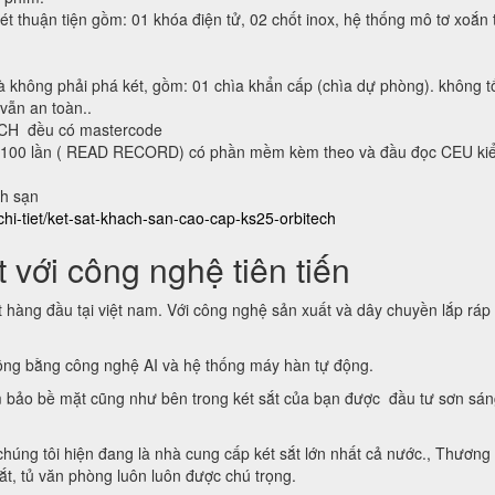
ét thuận tiện gồm: 01 khóa điện tử, 02 chốt inox, hệ thống mô tơ xoắn 
à không phải phá két, gồm: 01 chìa khẩn cấp (chìa dự phòng). không t
 vẫn an toàn..
ECH đều có mastercode
lại 100 lần ( READ RECORD) có phần mềm kèm theo và đầu đọc CEU ki
ch sạn
chi-tiet/ket-sat-khach-san-cao-cap-ks25-orbitech
 với công nghệ tiên tiến
t hàng đầu tại việt nam. Với công nghệ sản xuất và dây chuyền lắp ráp
động bằng công nghệ AI và hệ thống máy hàn tự động.
 bảo bề mặt cũng như bên trong két sắt của bạn được đầu tư sơn sá
 chúng tôi hiện đang là nhà cung cấp két sắt lớn nhất cả nước., Thương
sắt, tủ văn phòng luôn luôn được chú trọng.