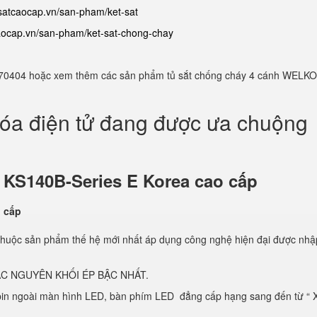
tsatcaocap.vn/san-pham/ket-sat
caocap.vn/san-pham/ket-sat-chong-chay
982770404 hoặc xem thêm các sản phẩm tủ sắt chống cháy 4 cánh WELKO
hóa điện tử đang được ưa chuộng
ử
KS140B-Series E Korea cao cấp
thuộc sản phẩm thế hệ mới nhất áp dụng công nghệ hiện đại được nhậ
C NGUYÊN KHỐI ÉP BẬC NHẤT.
 pin ngoài màn hình LED, bàn phím LED đẳng cấp hạng sang đến từ “ 