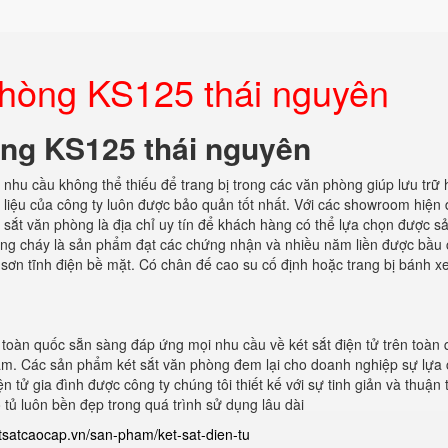
 phòng KS125 thái nguyên
òng KS125 thái nguyên
 nhu cầu không thể thiếu để trang bị trong các văn phòng giúp lưu trữ 
 liệu của công ty luôn được bảo quản tốt nhất. Với các showroom hiện đ
 sắt văn phòng là địa chỉ uy tín để khách hàng có thể lựa chọn được s
hống cháy là sản phẩm đạt các chứng nhận và nhiều năm liền được bầu 
 sơn tĩnh điện bề mặt. Có chân đế cao su cố định hoặc trang bị bánh xe
n toàn quốc sẵn sàng đáp ứng mọi nhu cầu về két sắt điện tử trên toàn 
 nam. Các sản phẩm két sắt văn phòng đem lại cho doanh nghiệp sự lựa
iện tử gia đình được công ty chúng tôi thiết kế với sự tinh giản và thuận 
ủ luôn bền đẹp trong quá trình sử dụng lâu dài
etsatcaocap.vn/san-pham/ket-sat-dien-tu