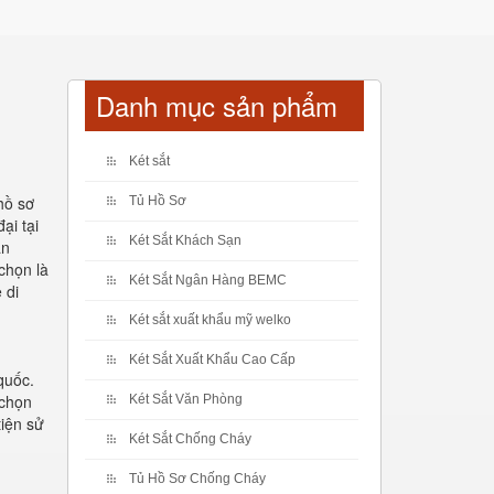
Danh mục sản phẩm
Két sắt
hồ sơ
Tủ Hồ Sơ
ại tại
Két Sắt Khách Sạn
ản
chọn là
Két Sắt Ngân Hàng BEMC
 di
Két sắt xuất khẩu mỹ welko
Két Sắt Xuất Khẩu Cao Cấp
quốc.
 chọn
Két Sắt Văn Phòng
tiện sử
Két Sắt Chống Cháy
Tủ Hồ Sơ Chống Cháy