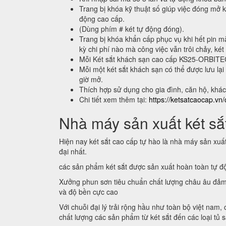
Trang bị khóa kỹ thuật số giúp việc đóng mở k
động cao cấp.
(Dùng phím # két tự động đóng).
Trang bị khóa khẩn cấp phục vụ khi hết pin m
kỳ chi phí nào mà công việc vẫn trôi chảy, két
Mỗi Két sắt khách sạn cao cấp KS25-ORBIT
Mỗi một két sắt khách sạn có thể được lưu 
giờ mở.
Thích hợp sử dụng cho gia đình, căn hộ, khá
Chi tiết xem thêm tại:
https://ketsatcaocap.vn/
Nhà máy sản xuất két sắt
Hiện nay két sắt cao cấp tự hào là nhà máy sản xuấ
đại nhất.
các sản phẩm két sắt được sản xuất hoàn toàn tự 
Xưởng phun sơn tiêu chuẩn chất lượng châu âu đảm
và độ bền cực cao
Với chuỗi đại lý trải rộng hầu như toàn bộ việt nam,
chất lượng các sản phẩm từ két sắt đến các loại tủ 