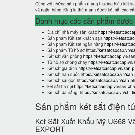
Cùng với những sản phẩm mang thương hiệu két sắt
và ngân hàng cũng là thế mạnh được két sắt cao cấ
Danh mục các sản phẩm được s
Địa chỉ nhà máy sản xuất:
https://ketsatcaoca
Sản phẩm Két sắt khách sạn
https://ketsatc
Sản phẩm Két sắt ngân hàng
https://ketsat
Sản phẩm Tủ hồ sơ
https://ketsatcaocap.vn/
Két sắt văn phòng
https://ketsatcaocap.vn/s
Tủ hồ sơ chống cháy
https://ketsatcaocap.vn
Két sắt gia đình
https://ketsatcaocap.vn/san-p
Két sắt hàn quốc
https://ketsatcaocap.vn/san
Két sắt sài gòn
https://ketsatcaocap.vn/san-p
két sắt hà nội
https://ketsatcaocap.vn/san-pha
Két sắt đà nẵng:
https://ketsatcaocap.vn/chi-t
Sản phẩm két sắt điện t
Két Sắt Xuất Khẩu Mỹ US68
EXPORT