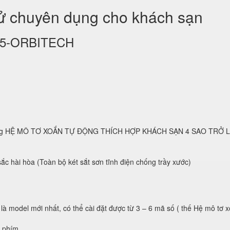
tử chuyên dụng cho khách sạn
KS25-ORBITECH
 dụng HỆ MÔ TƠ XOẮN TỰ ĐỘNG THÍCH HỢP KHÁCH SẠN 4 SAO TRỞ 
ắc hài hòa (Toàn bộ két sắt sơn tĩnh điện chống trầy xước)
 là model mới nhất, có thể cài đặt được từ 3 – 6 mã số ( thế Hệ mô tơ 
n phím.