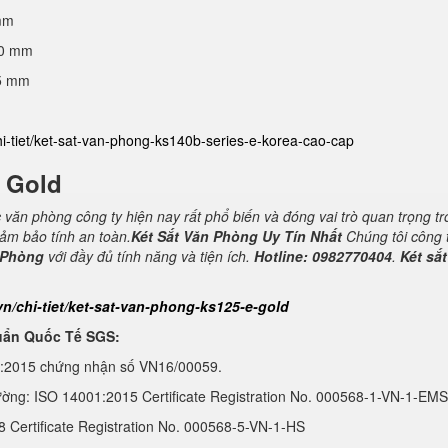
mm
40 mm
25 mm
hi-tiet/ket-sat-van-phong-ks140b-series-e-korea-cao-cap
E Gold
c văn phòng công ty hiện nay rất phổ biến và đóng vai trò quan trọng t
đảm bảo tính an toàn.
Két Sắt Văn Phòng Uy Tín Nhất
Chúng tôi công 
 Phòng
với đầy đủ tính năng và tiện ích.
Hotline: 0982770404
.
Két sắt
vn/chi-tiet/ket-sat-van-phong-ks125-e-gold
uẩn Quốc Tế SGS:
1:2015 chứng nhận số VN16/00059.
ường: ISO 14001:2015 Certificate Registration No. 000568-1-VN-1-EMS
Certificate Registration No. 000568-5-VN-1-HS