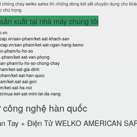
 chống cháy welko safes thì những dòng két sắt chuyên dụng cho khá
p chú trọng.
ản xuất tại nhà máy chúng tôi
p.vn
aocap.vn/san-pham/ket-sat-khach-san
caocap.vn/san-pham/ket-sat-ngan-hang-bemc
san-pham/tu-ho-so
an-pham/ket-sat-van-phong
/san-pham/tu-ho-so-chong-chay
ham/ket-sat-gia-dinh
-pham/ket-sat-han-quoc
ham/ket-sat-sai-gon
m/ket-sat-ha-noi
iet/mua-ket-sat-mini-tai-da-nang
ử công nghệ hàn quốc
 Vân Tay + Điện Tử WELKO AMERICAN SA