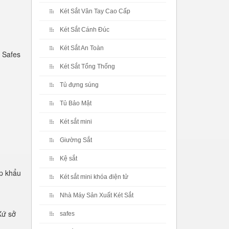
Két Sắt Vân Tay Cao Cấp
Két Sắt Cánh Đúc
Két Sắt An Toàn
 Safes
Két Sắt Tổng Thống
Tủ đựng súng
Tủ Bảo Mật
Két sắt mini
Giường Sắt
Kệ sắt
p khẩu
Két sắt mini khóa điện tử
Nhà Máy Sản Xuất Két Sắt
Xứ sở
safes