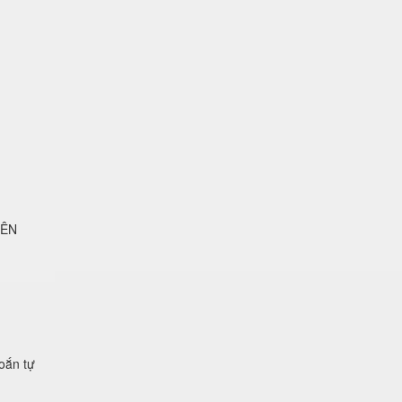
LÊN
xoắn tự