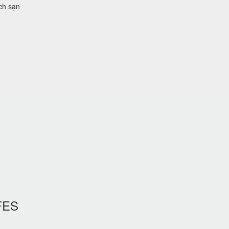
ch sạn
FES