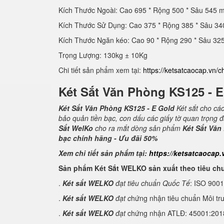
Kích Thước Ngoài: Cao 695 * Rộng 500 * Sâu 545 
Kích Thước Sử Dụng: Cao 375 * Rộng 385 * Sâu 3
Kích Thước Ngăn kéo: Cao 90 * Rộng 290 * Sâu 3
Trọng Lượng: 130kg ± 10Kg
Chi tiết sản phẩm xem tại:
https://ketsatcaocap.vn/c
Két Sắt Văn Phòng KS125 - 
Két Sắt Văn Phòng KS125 - E Gold
Két sắt cho cá
bảo quản tiền bạc, con dấu các giấy tờ quan trọng 
Sắt WelKo
cho ra mắt dòng sản phẩm
Két Sắt Văn
bạc chính hãng - Ưu đãi 50%
Xem chi tiết sản phẩm tại:
https://ketsatcaocap.
Sản phẩm Két Sắt WELKO sản xuất theo tiêu ch
.
Két sắt WELKO
đạt tiêu chuẩn Quốc Tế
: ISO 900
.
Két sắt WELKO
đạt c
hứng nhận tiêu chuẩn Môi tr
.
Két sắt WELKO
đạt
chứng nhận ATLĐ: 45001:2018 