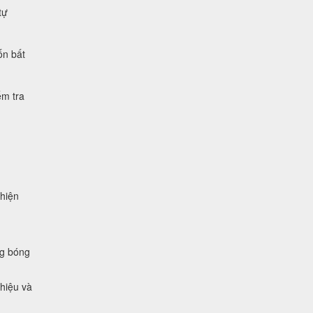
tự
ốn bất
ểm tra
 hiện
ng bóng
 hiệu và