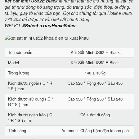
Két Sắt Mini US52E Black
là nơi an toàn để giữ những tài sản có
giá trị như đồng hồ sang trọng, đồ trang sức, điện thoại di động,
tài liệu, giấy tờ khác của bạn. Gọi cho chúng tôi qua Hotline 0982
770 404 để được tư vấn két sắt chính hãng
WELKO.
#SafesLuxuryHomeSafes
Tên sản phẩm
Két Sắt Mini US52 E Black
Model
Két Sắt Mini US52 E Black
Trọng lượng
140 ± 10Kg
Kích thước ngoài ( C * R
Cao 520 * Rộng 400 * Sâu 450
* S ) mm
Kích thước sử dụng ( C *
Cao 330 * Rộng 250 * Sâu 240
R * S ) mm
Kích thước ngăn kéo ( C
Có 1 đợt di động
* R * S ) mm
Tính năng
An toàn + Chống trộm đập khoan phá