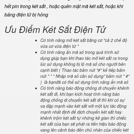
hết pin trong két sắt , hoặc quên mật mã két sắt, hoặc khi
bảng điện tử bị hỏng
Ưu Điểm Két Sắt Điện Tử
Có tính năng mở két sắt bằng cơ "cả 2 chế độ
vừa cơ vừa điện tử "
Có tính năng ẩn mã số trong quá trình sử
dụng giúp bạn khi thao tác mở két sắt ra trong
lúc sử dụng không bị lộ mã số cho người bên
cạnh biết ( Thao tác bấm nút "#" kế tiếp bấm
nút " * " Nhập mã số cần sử dụng" bầm nút " #"
) là bạnđã có thể sử dụng tính năng ẩn mã số
Có tính năng báo động chống di chuyển khênh
két sắt đi, khi bạn kích hoạt tính năng báo
động chống di chuyển két sắt đi thì khi có sự
va đập mạnh vào két sắt với một lực tác động
mạnh nhất định để dịch chuyển két sắt hay
khênh trộm két sắt tự những kẻ gian thì chiếc
két sắt của bạn sẽ phát ra tiến hiệu báo động
vang lên cảnh báo đến chủ nhân của chiếc két