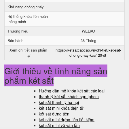
Khả năng chống cháy
Hệ thống khóa liên hoàn
thông minh
Thương hiệu
WELKO
Bảo hành
36 Tháng
Xem chi tiết sản phẩm
https://ketsatcaocap.vn/chi-tiet/ket-sat-
tại
chong-chay-kcc120-dt
Giới thiệu về tính năng sản
phẩm két sắt
Hướng dẫn mở khóa két sắt các loại
thanh lý két sắt khách sạn tphcm
két sắt thanh lý hà nội
két sắt mini khóa điện tử
két sắt đựng tiền
két sắt mini đựng tiền tiết kiệm
két sắt mini võ văn tần