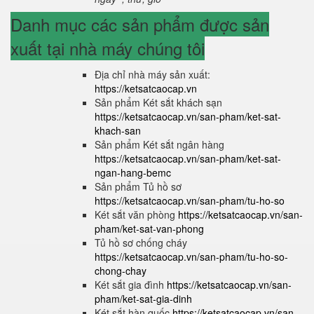
Danh mục các sản phẩm được sản
xuất tại nhà máy chúng tôi
Địa chỉ nhà máy sản xuất:
https://ketsatcaocap.vn
Sản phẩm Két sắt khách sạn
https://ketsatcaocap.vn/san-pham/ket-sat-
khach-san
Sản phẩm Két sắt ngân hàng
https://ketsatcaocap.vn/san-pham/ket-sat-
ngan-hang-bemc
Sản phẩm Tủ hồ sơ
https://ketsatcaocap.vn/san-pham/tu-ho-so
Két sắt văn phòng
https://ketsatcaocap.vn/san-
pham/ket-sat-van-phong
Tủ hồ sơ chống cháy
https://ketsatcaocap.vn/san-pham/tu-ho-so-
chong-chay
Két sắt gia đình
https://ketsatcaocap.vn/san-
pham/ket-sat-gia-dinh
Két sắt hàn quốc
https://ketsatcaocap.vn/san-