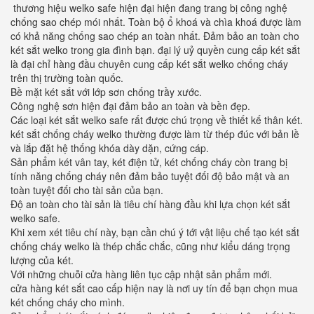
thương hiệu welko safe hiện đại hiện đang trang bị công nghệ
chống sao chép mói nhất. Toàn bộ ổ khoá và chìa khoá được làm
có khả năng chống sao chép an toàn nhất. Đảm bảo an toàn cho
két sắt welko trong gia đình bạn. đại lý uỷ quyền cung cấp két sắt
là đại chỉ hàng đầu chuyên cung cấp két sắt welko chống cháy
trên thị trường toàn quốc.
Bề mặt két sắt với lớp sơn chống trầy xước.
Công nghệ sơn hiện đại đảm bảo an toàn và bền đẹp.
Các loại két sắt welko safe rất được chú trọng về thiết kế thân két.
két sắt chống cháy welko thường được làm từ thép đúc với bản lề
và lắp đặt hệ thống khóa dày dặn, cứng cáp.
Sản phẩm két vân tay, két điện tử, két chống cháy còn trang bị
tính năng chống cháy nên đảm bảo tuyệt đối độ bảo mật và an
toàn tuyệt đối cho tài sản của bạn.
Độ an toàn cho tài sản là tiêu chí hàng đầu khi lựa chọn két sắt
welko safe.
Khi xem xét tiêu chí này, bạn cần chú ý tới vật liệu chế tạo két sắt
chống cháy welko là thép chắc chắc, cũng như kiểu dáng trọng
lượng của két.
Với những chuỗi cửa hàng liên tục cập nhật sản phẩm mới.
cửa hàng két sắt cao cấp hiện nay là nơi uy tín để bạn chọn mua
két chống cháy cho mình.