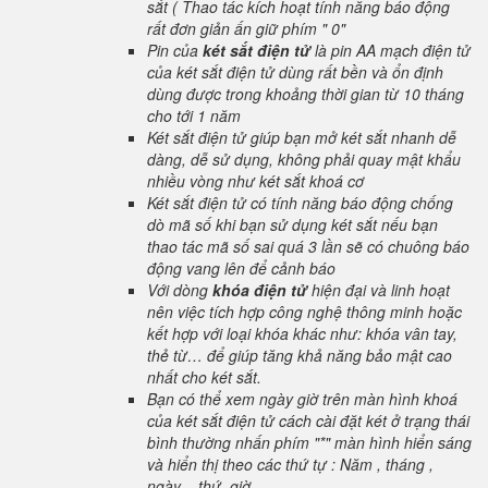
sắt ( Thao tác kích hoạt tính năng báo động
rất đơn giản ấn giữ phím " 0"
Pin của
két sắt điện tử
là pin AA mạch điện tử
của két sắt điện tử dùng rất bền và ổn định
dùng được trong khoảng thời gian từ 10 tháng
cho tới 1 năm
Két sắt điện tử giúp bạn mở két sắt nhanh dễ
dàng, dễ sử dụng, không phải quay mật khẩu
nhiều vòng như két sắt khoá cơ
Két sắt điện tử có tính năng báo động chống
dò mã số khi bạn sử dụng két sắt nếu bạn
thao tác mã số sai quá 3 lần sẽ có chuông báo
động vang lên để cảnh báo
Với dòng
khóa điện tử
hiện đại và linh hoạt
nên việc tích hợp công nghệ thông minh hoặc
kết hợp với loại khóa khác như: khóa vân tay,
thẻ từ… để giúp tăng khả năng bảo mật cao
nhất cho két sắt.
Bạn có thể xem ngày giờ trên màn hình khoá
của két sắt điện tử cách cài đặt két ở trạng thái
bình thường nhấn phím "*" màn hình hiển sáng
và hiển thị theo các thứ tự : Năm , tháng ,
ngày , thứ, giờ