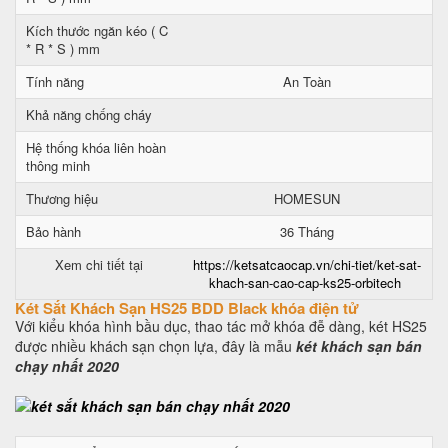
Kích thước ngăn kéo ( C
* R * S ) mm
Tính năng
An Toàn
Khả năng chống cháy
Hệ thống khóa liên hoàn
thông minh
Thương hiệu
HOMESUN
Bảo hành
36 Tháng
Xem chi tiết tại
https://ketsatcaocap.vn/chi-tiet/ket-sat-
khach-san-cao-cap-ks25-orbitech
Két Sắt Khách Sạn HS25 BDD Black khóa điện tử
Với kiểu khóa hình bầu dục, thao tác mở khóa đễ dàng, két HS25
được nhiều khách sạn chọn lựa, đây là mẫu
két khách sạn bán
chạy nhất 2020