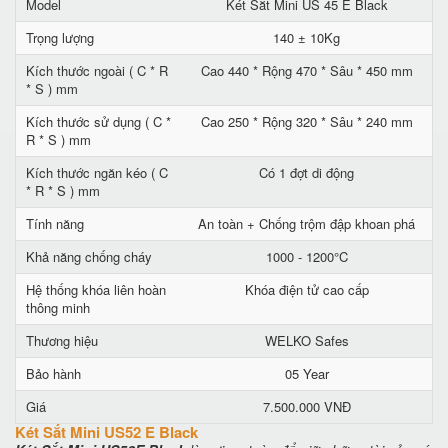
Model
Két Sắt Mini US 45 E Black
Trọng lượng
140 ± 10Kg
Kích thước ngoài ( C * R
Cao 440 * Rộng 470 * Sâu * 450 mm
* S ) mm
Kích thước sử dụng ( C *
Cao 250 * Rộng 320 * Sâu * 240 mm
R * S ) mm
Kích thước ngăn kéo ( C
Có 1 đợt di động
* R * S ) mm
Tính năng
An toàn + Chống trộm đập khoan phá
Khả năng chống cháy
1000 - 1200°C
Hệ thống khóa liên hoàn
Khóa điện tử cao cấp
thông minh
Thương hiệu
WELKO Safes
Bảo hành
05 Year
Giá
7.500.000 VNĐ
Két Sắt Mini US52 E Black