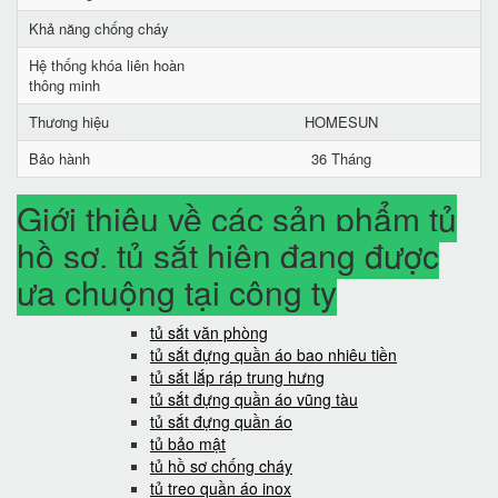
Khả năng chống cháy
Hệ thống khóa liên hoàn
thông minh
Thương hiệu
HOMESUN
Bảo hành
36 Tháng
Giới thiệu về các sản phẩm tủ
hồ sơ, tủ sắt hiện đang được
ưa chuộng tại công ty
tủ sắt văn phòng
tủ sắt đựng quần áo bao nhiêu tiền
tủ sắt lắp ráp trung hưng
tủ sắt đựng quần áo vũng tàu
tủ sắt đựng quần áo
tủ bảo mật
tủ hồ sơ chống cháy
tủ treo quần áo inox