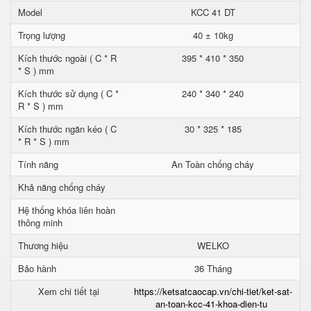
Model
KCC 41 DT
Trọng lượng
40 ± 10kg
Kích thước ngoài ( C * R
395 * 410 * 350
* S ) mm
Kích thước sử dụng ( C *
240 * 340 * 240
R * S ) mm
Kích thước ngăn kéo ( C
30 * 325 * 185
* R * S ) mm
Tính năng
An Toàn chống cháy
Khả năng chống cháy
Hệ thống khóa liên hoàn
thông minh
Thương hiệu
WELKO
Bảo hành
36 Tháng
Xem chi tiết tại
https://ketsatcaocap.vn/chi-tiet/ket-sat-
an-toan-kcc-41-khoa-dien-tu