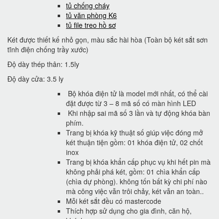
tủ chống cháy
tủ văn phòng K6
tủ file treo hồ sơ
Két được thiết kế nhỏ gọn, màu sắc hài hòa (Toàn bộ két sắt sơn
tĩnh điện chống trầy xước)
Độ dày thép thân: 1.5ly
Độ dày cửa: 3.5 ly
Bộ khóa điện tử là model mới nhất, có thể cài
đặt được từ 3 – 8 mã số có màn hình LED
Khi nhập sai mã số 3 lần và tự động khóa bàn
phím.
Trang bị khóa kỹ thuật số giúp việc đóng mở
két thuận tiện gồm: 01 khóa điện tử, 02 chốt
inox
Trang bị khóa khẩn cấp phục vụ khi hết pin mà
không phải phá két, gồm: 01 chìa khẩn cấp
(chìa dự phòng). không tốn bất kỳ chi phí nào
mà công việc vẫn trôi chảy, két vẫn an toàn..
Mỗi két sắt đều có mastercode
Thích hợp sử dụng cho gia đình, căn hộ,