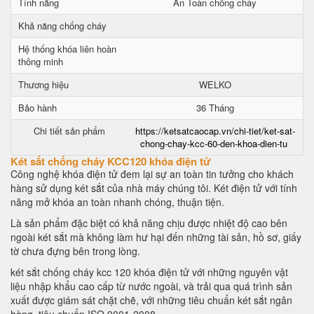
Tính năng
An Toàn chống cháy
Khả năng chống cháy
Hệ thống khóa liên hoàn
thông minh
Thương hiệu
WELKO
Bảo hành
36 Tháng
Chi tiết sản phẩm
https://ketsatcaocap.vn/chi-tiet/ket-sat-
chong-chay-kcc-60-den-khoa-dien-tu
Két sắt chống cháy KCC120 khóa điện tử
Công nghệ khóa điện tử đem lại sự an toàn tin tưởng cho khách
hàng sử dụng két sắt của nhà máy chúng tôi. Két điện tử với tính
năng mở khóa an toàn nhanh chóng, thuận tiện.
Là sản phẩm đặc biệt có khả năng chịu được nhiệt độ cao bên
ngoài két sắt mà không làm hư hại đến những tài sản, hồ sơ, giấy
tờ chưa đựng bên trong lòng.
két sắt chống cháy kcc 120 khóa điện tử với những nguyên vật
liệu nhập khẩu cao cấp từ nước ngoài, và trải qua quá trình sản
xuất được giám sát chặt chẽ, với những tiêu chuẩn két sắt ngân