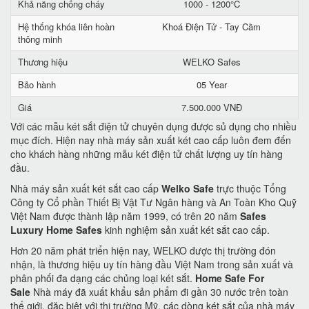
Khả năng chống cháy
1000 - 1200°C
Hệ thống khóa liên hoàn
Khoá Điện Tử - Tay Cầm
thông minh
Thương hiệu
WELKO Safes
Bảo hành
05 Year
Giá
7.500.000 VNĐ
Với các mẫu két sắt điện tử chuyên dụng được sủ dụng cho nhiều
mục đích. Hiện nay nhà máy sản xuất két cao cấp luôn đem đến
cho khách hàng những mẫu két điện tử chất lượng uy tín hàng
đầu.
Nhà máy sản xuất két sắt cao cấp
Welko Safe
trực thuộc Tổng
Công ty Cổ phần Thiết Bị Vật Tư Ngân hàng và An Toàn Kho Quỹ
Việt Nam được thành lập năm 1999, có trên 20 năm
Safes
Luxury Home Safes
kinh nghiệm sản xuất két sắt cao cấp.
Hơn 20 năm phát triển hiện nay, WELKO được thị trường đón
nhận, là thương hiệu uy tín hàng đầu Việt Nam trong sản xuất và
phân phối đa dạng các chủng loại két sắt.
Home Safe For
Sale
Nhà máy đã xuất khẩu sản phẩm đi gần 30 nước trên toàn
thế giới, đặc biệt với thị trường Mỹ, các dòng két sắt của nhà máy