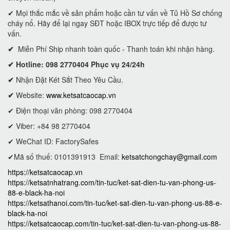
✔ Mọi thắc mắc về sản phẩm hoặc cần tư vấn về Tủ Hồ Sơ chống
cháy nổ. Hãy để lại ngay SĐT hoặc IBOX trực tiếp để được tư
vấn.
✔
Miễn Phí Ship nhanh toàn quốc - Thanh toán khi nhận hàng.
✔ Hotline: 098 2770404 Phục vụ 24/24h
✔
Nhận Đặt Két Sắt Theo Yêu Cầu.
✔
Website:
www.ketsatcaocap.vn
✔ Điện thoại văn phòng: 098 2770404
✔ Viber: +84 98 2770404
✔ WeChat ID: FactorySafes
✔Mã số thuế: 0101391913
Email:
ketsatchongchay@gmail.com
https://ketsatcaocap.vn
https://ketsatnhatrang.com/tin-tuc/ket-sat-dien-tu-van-phong-us-
88-e-black-ha-noi
https://ketsathanoi.com/tin-tuc/ket-sat-dien-tu-van-phong-us-88-e-
black-ha-noi
https://ketsatcaocap.com/tin-tuc/ket-sat-dien-tu-van-phong-us-88-