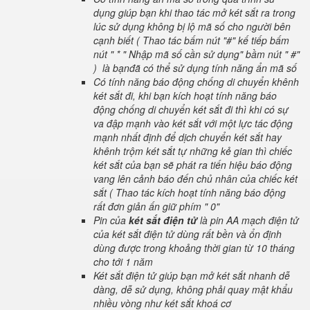
dụng giúp bạn khi thao tác mở két sắt ra trong
lúc sử dụng không bị lộ mã số cho người bên
cạnh biết ( Thao tác bấm nút "#" kế tiếp bấm
nút " * " Nhập mã số cần sử dụng" bầm nút " #"
) là bạnđã có thể sử dụng tính năng ẩn mã số
Có tính năng báo động chống di chuyển khênh
két sắt đi, khi bạn kích hoạt tính năng báo
động chống di chuyển két sắt đi thì khi có sự
va đập mạnh vào két sắt với một lực tác động
mạnh nhất định để dịch chuyển két sắt hay
khênh trộm két sắt tự những kẻ gian thì chiếc
két sắt của bạn sẽ phát ra tiến hiệu báo động
vang lên cảnh báo đến chủ nhân của chiếc két
sắt ( Thao tác kích hoạt tính năng báo động
rất đơn giản ấn giữ phím " 0"
Pin của
két sắt điện tử
là pin AA mạch điện tử
của két sắt điện tử dùng rất bền và ổn định
dùng được trong khoảng thời gian từ 10 tháng
cho tới 1 năm
Két sắt điện tử giúp bạn mở két sắt nhanh dễ
dàng, dễ sử dụng, không phải quay mật khẩu
nhiều vòng như két sắt khoá cơ