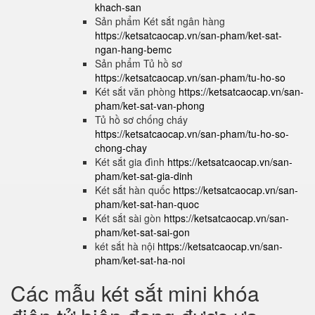
khach-san
Sản phẩm Két sắt ngân hàng
https://ketsatcaocap.vn/san-pham/ket-sat-
ngan-hang-bemc
Sản phẩm Tủ hồ sơ
https://ketsatcaocap.vn/san-pham/tu-ho-so
Két sắt văn phòng
https://ketsatcaocap.vn/san-
pham/ket-sat-van-phong
Tủ hồ sơ chống cháy
https://ketsatcaocap.vn/san-pham/tu-ho-so-
chong-chay
Két sắt gia đình
https://ketsatcaocap.vn/san-
pham/ket-sat-gia-dinh
Két sắt hàn quốc
https://ketsatcaocap.vn/san-
pham/ket-sat-han-quoc
Két sắt sài gòn
https://ketsatcaocap.vn/san-
pham/ket-sat-sai-gon
két sắt hà nội
https://ketsatcaocap.vn/san-
pham/ket-sat-ha-noi
Các mẫu két sắt mini khóa