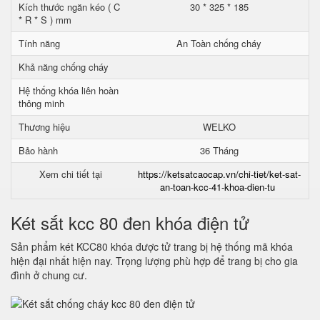
Kích thước ngăn kéo ( C
30 * 325 * 185
* R * S ) mm
Tính năng
An Toàn chống cháy
Khả năng chống cháy
Hệ thống khóa liên hoàn
thông minh
Thương hiệu
WELKO
Bảo hành
36 Tháng
Xem chi tiết tại
https://ketsatcaocap.vn/chi-tiet/ket-sat-
an-toan-kcc-41-khoa-dien-tu
Két sắt kcc 80 đen khóa điện tử
Sản phẩm két KCC80 khóa được tử trang bị hệ thống mã khóa
hiện đại nhất hiện nay. Trọng lượng phù hợp để trang bị cho gia
đình ở chung cư.