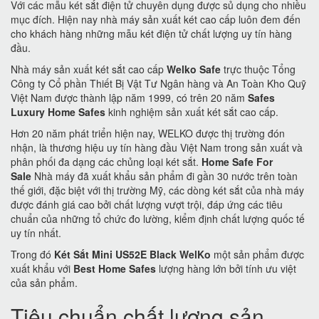
Với các mẫu két sắt điện tử chuyên dụng được sủ dụng cho nhiều
mục đích. Hiện nay nhà máy sản xuất két cao cấp luôn đem đến
cho khách hàng những mẫu két điện tử chất lượng uy tín hàng
đầu.
Nhà máy sản xuất két sắt cao cấp
Welko Safe
trực thuộc Tổng
Công ty Cổ phần Thiết Bị Vật Tư Ngân hàng và An Toàn Kho Quỹ
Việt Nam được thành lập năm 1999, có trên 20 năm
Safes
Luxury Home Safes
kinh nghiệm sản xuất két sắt cao cấp.
Hơn 20 năm phát triển hiện nay, WELKO được thị trường đón
nhận, là thương hiệu uy tín hàng đầu Việt Nam trong sản xuất và
phân phối đa dạng các chủng loại két sắt.
Home Safe For
Sale
Nhà máy đã xuất khẩu sản phẩm đi gần 30 nước trên toàn
thế giới, đặc biệt với thị trường Mỹ, các dòng két sắt của nhà máy
được đánh giá cao bởi chất lượng vượt trội, đáp ứng các tiêu
chuẩn của những tổ chức đo lường, kiểm định chất lượng quốc tế
uy tín nhất.
Trong đó
Két Sắt Mini US52E Black WelKo
một sản phẩm được
xuất khẩu với
Best Home Safes
lượng hàng lớn bởi tính ưu việt
của sản phẩm.
Tiêu chuẩn chất lượng sản