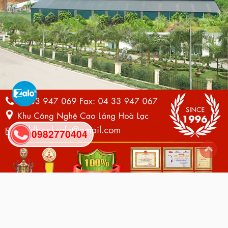
0982770404
back
to
top