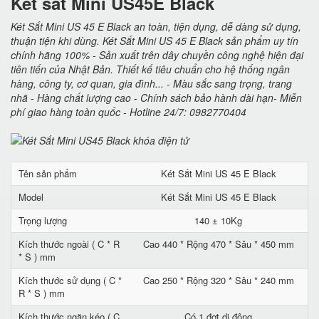
Két sắt Mini US45E Black
Két Sắt Mini US 45 E Black an toàn, tiện dụng, dễ dàng sử dụng,
thuận tiện khi dùng. Két Sắt Mini US 45 E Black sản phẩm uy tín
chính hãng 100% - Sản xuất trên dây chuyền công nghệ hiện đại
tiên tiến của Nhật Bản. Thiết kế tiêu chuẩn cho hệ thống ngân
hàng, công ty, cơ quan, gia đình... - Màu sắc sang trọng, trang
nhã - Hàng chất lượng cao - Chính sách bảo hành dài hạn- Miễn
phí giao hàng toàn quốc - Hotline 24/7: 0982770404
Tên sản phẩm
Két Sắt Mini US 45 E Black
Model
Két Sắt Mini US 45 E Black
Trọng lượng
140 ± 10Kg
Kích thước ngoài ( C * R
Cao 440 * Rộng 470 * Sâu * 450 mm
* S ) mm
Kích thước sử dụng ( C *
Cao 250 * Rộng 320 * Sâu * 240 mm
R * S ) mm
Kích thước ngăn kéo ( C
Có 1 đợt di động