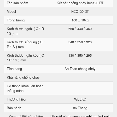
Tên sản phẩm
Két sắt chống cháy kcc120 DT
Model
KCC120 DT
Trọng lượng
100 ± 10kg
Kích thước ngoài ( C * R
660 * 440 * 460
* S ) mm
Kích thước sử dụng ( C *
340 * 350 * 320
R * S ) mm
Kích thước ngăn kéo ( C
130 * 350 * 295
* R * S ) mm
Tính năng
An Toàn chống cháy
Khả năng chống cháy
Hệ thống khóa liên hoàn
thông minh
Thương hiệu
WELKO
Bảo hành
36 Tháng
Xem chi tiết sản phẩm
https://ketsatcaocap.vn/chi-tiet/ket-sat-