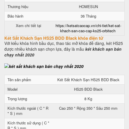
Thương hiệu
HOMESUN
Bảo hành
36 Tháng
Xem chi tiết tại
https://ketsatcaocap.vn/chi-tiet/ket-sat-
khach-san-cao-cap-ks25-orbitech
Két Sắt Khách Sạn HS25 BDD Black khóa điện tử
Với kiểu khóa hình bầu dục, thao tác mở khóa đễ dàng, két HS25
được nhiều khách sạn chọn lựa, đây là mẫu
két khách sạn bán
chạy nhất 2020
Tên sản phẩm
Két Sắt Khách Sạn HS25 BDD Black
Model
HS25 BDD Black
Trọng lượng
8 Kg
Kích thước ngoài ( C * R
Cao 250 * Rộng 350 * Sâu 250 mm
* S ) mm
Kích thước sử dụng ( C *
R * S ) mm