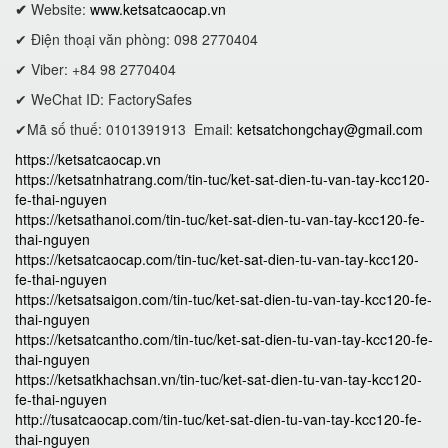
✔
Website:
www.ketsatcaocap.vn
✔ Điện thoại văn phòng: 098 2770404
✔ Viber: +84 98 2770404
✔ WeChat ID: FactorySafes
✔Mã số thuế: 0101391913
Email:
ketsatchongchay@gmail.com
https://ketsatcaocap.vn
https://ketsatnhatrang.com/tin-tuc/ket-sat-dien-tu-van-tay-kcc120-
fe-thai-nguyen
https://ketsathanoi.com/tin-tuc/ket-sat-dien-tu-van-tay-kcc120-fe-
thai-nguyen
https://ketsatcaocap.com/tin-tuc/ket-sat-dien-tu-van-tay-kcc120-
fe-thai-nguyen
https://ketsatsaigon.com/tin-tuc/ket-sat-dien-tu-van-tay-kcc120-fe-
thai-nguyen
https://ketsatcantho.com/tin-tuc/ket-sat-dien-tu-van-tay-kcc120-fe-
thai-nguyen
https://ketsatkhachsan.vn/tin-tuc/ket-sat-dien-tu-van-tay-kcc120-
fe-thai-nguyen
http://tusatcaocap.com/tin-tuc/ket-sat-dien-tu-van-tay-kcc120-fe-
thai-nguyen