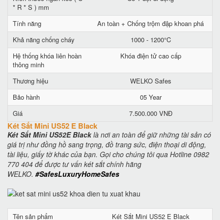
* R * S ) mm
Tính năng
An toàn + Chống trộm đập khoan phá
Khả năng chống cháy
1000 - 1200°C
Hệ thống khóa liên hoàn
Khóa điện tử cao cấp
thông minh
Thương hiệu
WELKO Safes
Bảo hành
05 Year
Giá
7.500.000 VNĐ
Két Sắt Mini US52 E Black
Két Sắt Mini US52E Black
là nơi an toàn để giữ những tài sản có
giá trị như đồng hồ sang trọng, đồ trang sức, điện thoại di động,
tài liệu, giấy tờ khác của bạn. Gọi cho chúng tôi qua Hotline 0982
770 404 để được tư vấn két sắt chính hãng
WELKO.
#SafesLuxuryHomeSafes
Tên sản phẩm
Két Sắt Mini US52 E Black