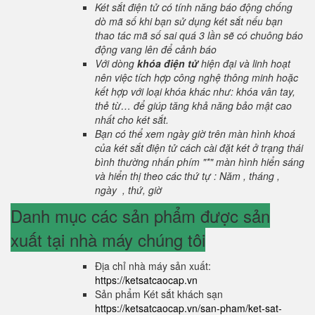
Két sắt điện tử có tính năng báo động chống
dò mã số khi bạn sử dụng két sắt nếu bạn
thao tác mã số sai quá 3 lần sẽ có chuông báo
động vang lên để cảnh báo
Với dòng
khóa điện tử
hiện đại và linh hoạt
nên việc tích hợp công nghệ thông minh hoặc
kết hợp với loại khóa khác như: khóa vân tay,
thẻ từ… để giúp tăng khả năng bảo mật cao
nhất cho két sắt.
Bạn có thể xem ngày giờ trên màn hình khoá
của két sắt điện tử cách cài đặt két ở trạng thái
bình thường nhấn phím "*" màn hình hiển sáng
và hiển thị theo các thứ tự : Năm , tháng ,
ngày , thứ, giờ
Danh mục các sản phẩm được sản
xuất tại nhà máy chúng tôi
Địa chỉ nhà máy sản xuất:
https://ketsatcaocap.vn
Sản phẩm Két sắt khách sạn
https://ketsatcaocap.vn/san-pham/ket-sat-