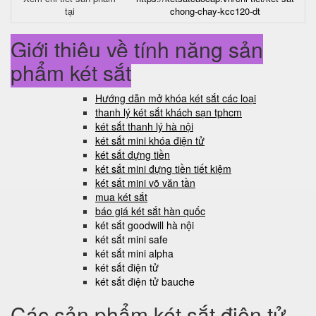
tại
chong-chay-kcc120-dt
Giới thiệu về tính năng sản
phẩm két sắt
Hướng dẫn mở khóa két sắt các loại
thanh lý két sắt khách sạn tphcm
két sắt thanh lý hà nội
két sắt mini khóa điện tử
két sắt đựng tiền
két sắt mini đựng tiền tiết kiệm
két sắt mini võ văn tần
mua két sắt
báo giá két sắt hàn quốc
két sắt goodwill hà nội
két sắt mini safe
két sắt mini alpha
két sắt điện tử
két sắt điện tử bauche
Các sản phẩm két sắt điện tử