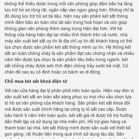
không thể thiếu được trong mỗi văn phòng giúp đảm bảo hạ tầng
lưu trữ hồ sơ rộng rãi, ngăn nắp vào ngọn gàng hơn. Không chỉ là
đồ dùng lưu trữ hồ sơ tài liệu. hiện nay sản phẩm két sắt thông
minh đảm bảo an toàn cho tài sản trong hoả hoạn và còn giúp
không gian văn phòng thêm sang trọng hiện đại hơn. Với hệ
thống cửa hàng hiện đại tại nhiều tỉnh thành trên cả nước. nhà
máy sản xuất két sắt uy tín là địa chỉ uy tín để khách hàng có thể
lựa chọn được sản phẩm két sắt thông minh uy tín. Hệ thống két
sắt an toàn chống cháy là sản phẩm đạt các chứng nhận và nhiều
năm liền được lựa chọn là sản phẩm tiêu biểu trong ngành. két
sắt chống cháy được sơn tĩnh điện chống trầy xước bề mặt. Có
chân đế cao su cố định hoặc có bánh xe di động.
Chỗ mua két sắt khoá điện tử
Với các cửa hàng đại lý phân phối trên toàn quốc. Hiện nay đơn vị
sản xuất két sắt an toàn sẵn sàng phục vụ mọi nhu cầu chọn lựa
tủ hồ sơ văn phòng của khách hàng. Sản phẩm két sắt khoá đổi
mã được sản xuất chính hãng tại công ty tủ sắt cao cấp. Được
bảo hành 5 năm trên toàn quốc. két sắt giá rẻ được hỗ trợ hướng
dẫn thiết lập và sử dụng tại nhà miễn phí. Hỗ trợ giao hàng và
thanh toán tại nhà. két sắt thông minh được sản xuất với thiết kế
gọn gàng, rất thuận tiện trong quá trình sử dụng lâu dài. Sản