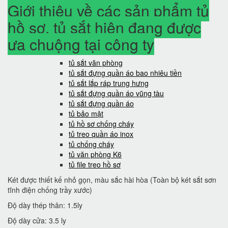
Giới thiệu về các sản phẩm tủ
hồ sơ, tủ sắt hiện đang được
ưa chuộng tại công ty
tủ sắt văn phòng
tủ sắt đựng quần áo bao nhiêu tiền
tủ sắt lắp ráp trung hưng
tủ sắt đựng quần áo vũng tàu
tủ sắt đựng quần áo
tủ bảo mật
tủ hồ sơ chống cháy
tủ treo quần áo inox
tủ chống cháy
tủ văn phòng K6
tủ file treo hồ sơ
Két được thiết kế nhỏ gọn, màu sắc hài hòa (Toàn bộ két sắt sơn
tĩnh điện chống trầy xước)
Độ dày thép thân: 1.5ly
Độ dày cửa: 3.5 ly