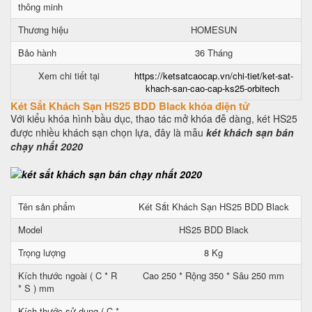
thông minh
Thương hiệu
HOMESUN
Bảo hành
36 Tháng
Xem chi tiết tại
https://ketsatcaocap.vn/chi-tiet/ket-sat-
khach-san-cao-cap-ks25-orbitech
Két Sắt Khách Sạn HS25 BDD Black khóa điện tử
Với kiểu khóa hình bầu dục, thao tác mở khóa đễ dàng, két HS25
được nhiều khách sạn chọn lựa, đây là mẫu
két khách sạn bán
chạy nhất 2020
Tên sản phẩm
Két Sắt Khách Sạn HS25 BDD Black
Model
HS25 BDD Black
Trọng lượng
8 Kg
Kích thước ngoài ( C * R
Cao 250 * Rộng 350 * Sâu 250 mm
* S ) mm
Kích thước sử dụng ( C *