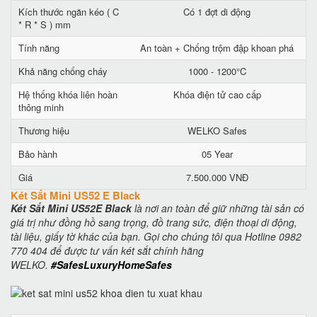
Kích thước ngăn kéo ( C
Có 1 đợt di động
* R * S ) mm
Tính năng
An toàn + Chống trộm đập khoan phá
Khả năng chống cháy
1000 - 1200°C
Hệ thống khóa liên hoàn
Khóa điện tử cao cấp
thông minh
Thương hiệu
WELKO Safes
Bảo hành
05 Year
Giá
7.500.000 VNĐ
Két Sắt Mini US52 E Black
Két Sắt Mini US52E Black
là nơi an toàn để giữ những tài sản có
giá trị như đồng hồ sang trọng, đồ trang sức, điện thoại di động,
tài liệu, giấy tờ khác của bạn. Gọi cho chúng tôi qua Hotline 0982
770 404 để được tư vấn két sắt chính hãng
WELKO.
#SafesLuxuryHomeSafes