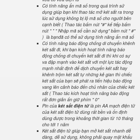
Có tính năng ẩn mã số trong quá trình sử
dụng giúp bạn khi thao tác mở két sắt ra trong
lúc sử dụng không bị lộ mã số cho người bên
cạnh biết ( Thao tác bấm nút "#" kế tiếp bấm
nút " * " Nhập mã số cần sử dụng" bầm nút " #"
) là bạnđã có thể sử dụng tính năng ẩn mã số
Có tính năng báo động chống di chuyển khênh
két sắt đi, khi bạn kích hoạt tính năng báo
động chống di chuyển két sắt đi thì khi có sự
va đập mạnh vào két sắt với một lực tác động
mạnh nhất định để dịch chuyển két sắt hay
khênh trộm két sắt tự những kẻ gian thì chiếc
két sắt của bạn sẽ phát ra tiến hiệu báo động
vang lên cảnh báo đến chủ nhân của chiếc két
sắt ( Thao tác kích hoạt tính năng báo động
rất đơn giản ấn giữ phím " 0"
Pin của
két sắt điện tử
là pin AA mạch điện tử
của két sắt điện tử dùng rất bền và ổn định
dùng được trong khoảng thời gian từ 10 tháng
cho tới 1 năm
Két sắt điện tử giúp bạn mở két sắt nhanh dễ
dàng, dễ sử dụng, không phải quay mật khẩu