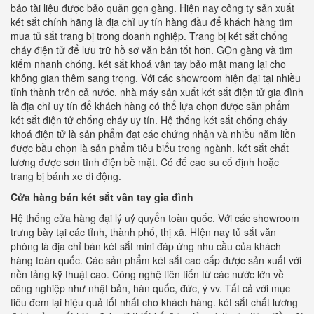
bảo tài liệu được bảo quản gọn gàng. Hiện nay công ty sản xuất
két sắt chính hãng là địa chỉ uy tín hàng đầu để khách hàng tìm
mua tủ sắt trang bị trong doanh nghiệp. Trang bị két sắt chống
cháy điện tử để lưu trữ hồ sơ văn bản tốt hơn. GỌn gàng và tìm
kiếm nhanh chóng. két sắt khoá vân tay bảo mật mang lại cho
không gian thêm sang trọng. Với các showroom hiện đại tại nhiều
tỉnh thành trên cả nước. nhà máy sản xuất két sắt điện tử gia đình
là địa chỉ uy tín để khách hàng có thể lựa chọn được sản phẩm
két sắt điện tử chống cháy uy tín. Hệ thống két sắt chống cháy
khoá điện tử là sản phẩm đạt các chứng nhận và nhiều năm liền
được bầu chọn là sản phẩm tiêu biểu trong ngành. két sắt chất
lương được sơn tĩnh điện bề mặt. Có đế cao su cố định hoặc
trang bị bánh xe di động.
Cửa hàng bán két sắt vân tay gia đình
Hệ thống cửa hàng đại lý uỷ quyển toàn quốc. Với các showroom
trưng bày tại các tỉnh, thành phố, thị xã. HIện nay tủ sắt văn
phòng là địa chỉ bán két sắt mini đáp ứng nhu cầu của khách
hàng toàn quốc. Các sản phẩm két sắt cao cấp được sản xuất với
nền tảng kỹ thuật cao. Công nghệ tiên tiến từ các nước lớn về
công nghiệp như nhật bản, hàn quốc, đức, ý vv. Tất cả với mục
tiêu đem lại hiệu quả tốt nhất cho khách hàng. két sắt chất lương