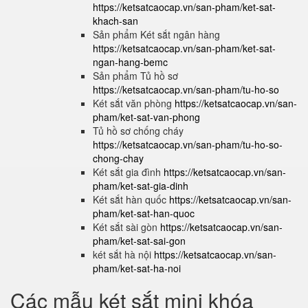
https://ketsatcaocap.vn/san-pham/ket-sat-
khach-san
Sản phẩm Két sắt ngân hàng
https://ketsatcaocap.vn/san-pham/ket-sat-
ngan-hang-bemc
Sản phẩm Tủ hồ sơ
https://ketsatcaocap.vn/san-pham/tu-ho-so
Két sắt văn phòng
https://ketsatcaocap.vn/san-
pham/ket-sat-van-phong
Tủ hồ sơ chống cháy
https://ketsatcaocap.vn/san-pham/tu-ho-so-
chong-chay
Két sắt gia đình
https://ketsatcaocap.vn/san-
pham/ket-sat-gia-dinh
Két sắt hàn quốc
https://ketsatcaocap.vn/san-
pham/ket-sat-han-quoc
Két sắt sài gòn
https://ketsatcaocap.vn/san-
pham/ket-sat-sai-gon
két sắt hà nội
https://ketsatcaocap.vn/san-
pham/ket-sat-ha-noi
Các mẫu két sắt mini khóa