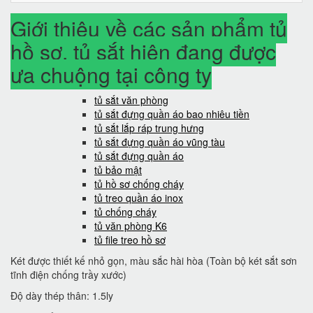
Giới thiệu về các sản phẩm tủ
hồ sơ, tủ sắt hiện đang được
ưa chuộng tại công ty
tủ sắt văn phòng
tủ sắt đựng quần áo bao nhiêu tiền
tủ sắt lắp ráp trung hưng
tủ sắt đựng quần áo vũng tàu
tủ sắt đựng quần áo
tủ bảo mật
tủ hồ sơ chống cháy
tủ treo quần áo inox
tủ chống cháy
tủ văn phòng K6
tủ file treo hồ sơ
Két được thiết kế nhỏ gọn, màu sắc hài hòa (Toàn bộ két sắt sơn
tĩnh điện chống trầy xước)
Độ dày thép thân: 1.5ly