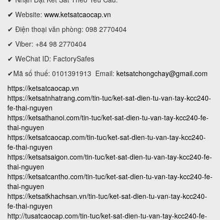
✔
Website:
www.ketsatcaocap.vn
✔ Điện thoại văn phòng: 098 2770404
✔ Viber: +84 98 2770404
✔ WeChat ID: FactorySafes
✔Mã số thuế: 0101391913
Email:
ketsatchongchay@gmail.com
https://ketsatcaocap.vn
https://ketsatnhatrang.com/tin-tuc/ket-sat-dien-tu-van-tay-kcc240-
fe-thai-nguyen
https://ketsathanoi.com/tin-tuc/ket-sat-dien-tu-van-tay-kcc240-fe-
thai-nguyen
https://ketsatcaocap.com/tin-tuc/ket-sat-dien-tu-van-tay-kcc240-
fe-thai-nguyen
https://ketsatsaigon.com/tin-tuc/ket-sat-dien-tu-van-tay-kcc240-fe-
thai-nguyen
https://ketsatcantho.com/tin-tuc/ket-sat-dien-tu-van-tay-kcc240-fe-
thai-nguyen
https://ketsatkhachsan.vn/tin-tuc/ket-sat-dien-tu-van-tay-kcc240-
fe-thai-nguyen
http://tusatcaocap.com/tin-tuc/ket-sat-dien-tu-van-tay-kcc240-fe-