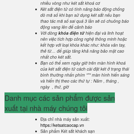
nhiều vòng như két sắt khoá cơ
Két sắt điện tử có tính năng báo động chống
dò mã số khi bạn sử dụng két sắt nếu bạn
thao tác mã số sai quá 3 lần sẽ có chuông báo
động vang lên để cảnh báo
Với dòng
khóa điện tử
hiện đại và linh hoạt
nên việc tích hợp công nghệ thông minh hoặc
kết hợp với loại khóa khác như: khóa vân tay,
thẻ từ… để giúp tăng khả năng bảo mật cao
nhất cho két sắt.
Bạn có thể xem ngày giờ trên màn hình khoá
của két sắt điện tử cách cài đặt két ở trạng thái
bình thường nhấn phím "*" màn hình hiển sáng
và hiển thị theo các thứ tự : Năm , tháng ,
ngày , thứ, giờ
Danh mục các sản phẩm được sản
xuất tại nhà máy chúng tôi
Địa chỉ nhà máy sản xuất:
https://ketsatcaocap.vn
Sản phẩm Két sắt khách sạn