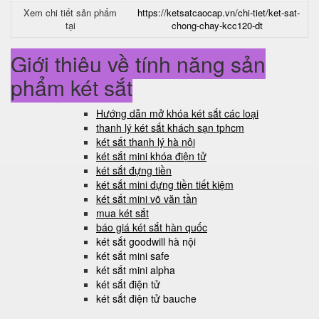
Xem chi tiết sản phẩm
https://ketsatcaocap.vn/chi-tiet/ket-sat-
tại
chong-chay-kcc120-dt
Giới thiệu về tính năng sản
phẩm két sắt
Hướng dẫn mở khóa két sắt các loại
thanh lý két sắt khách sạn tphcm
két sắt thanh lý hà nội
két sắt mini khóa điện tử
két sắt đựng tiền
két sắt mini đựng tiền tiết kiệm
két sắt mini võ văn tần
mua két sắt
báo giá két sắt hàn quốc
két sắt goodwill hà nội
két sắt mini safe
két sắt mini alpha
két sắt điện tử
két sắt điện tử bauche