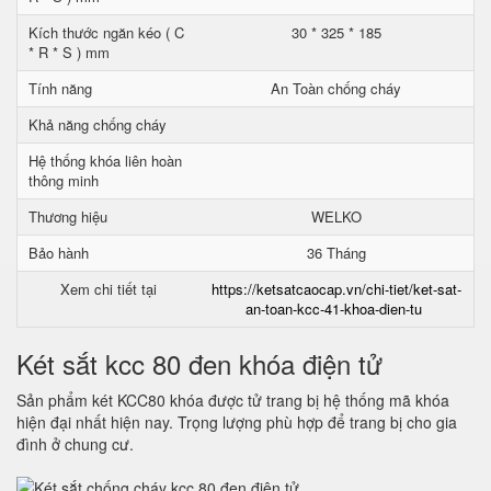
Kích thước ngăn kéo ( C
30 * 325 * 185
* R * S ) mm
Tính năng
An Toàn chống cháy
Khả năng chống cháy
Hệ thống khóa liên hoàn
thông minh
Thương hiệu
WELKO
Bảo hành
36 Tháng
Xem chi tiết tại
https://ketsatcaocap.vn/chi-tiet/ket-sat-
an-toan-kcc-41-khoa-dien-tu
Két sắt kcc 80 đen khóa điện tử
Sản phẩm két KCC80 khóa được tử trang bị hệ thống mã khóa
hiện đại nhất hiện nay. Trọng lượng phù hợp để trang bị cho gia
đình ở chung cư.