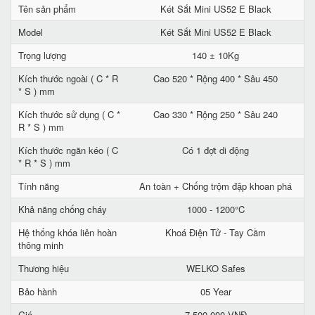
Tên sản phẩm
Két Sắt Mini US52 E Black
Model
Két Sắt Mini US52 E Black
Trọng lượng
140 ± 10Kg
Kích thước ngoài ( C * R
Cao 520 * Rộng 400 * Sâu 450
* S ) mm
Kích thước sử dụng ( C *
Cao 330 * Rộng 250 * Sâu 240
R * S ) mm
Kích thước ngăn kéo ( C
Có 1 đợt di động
* R * S ) mm
Tính năng
An toàn + Chống trộm đập khoan phá
Khả năng chống cháy
1000 - 1200°C
Hệ thống khóa liên hoàn
Khoá Điện Tử - Tay Cầm
thông minh
Thương hiệu
WELKO Safes
Bảo hành
05 Year
Giá
7.500.000 VNĐ