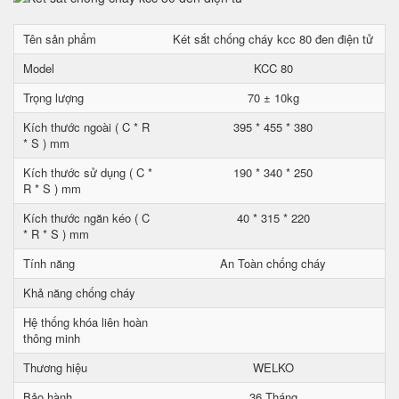
Tên sản phẩm
Két sắt chống cháy kcc 80 đen điện tử
Model
KCC 80
Trọng lượng
70 ± 10kg
Kích thước ngoài ( C * R
395 * 455 * 380
* S ) mm
Kích thước sử dụng ( C *
190 * 340 * 250
R * S ) mm
Kích thước ngăn kéo ( C
40 * 315 * 220
* R * S ) mm
Tính năng
An Toàn chống cháy
Khả năng chống cháy
Hệ thống khóa liên hoàn
thông minh
Thương hiệu
WELKO
Bảo hành
36 Tháng