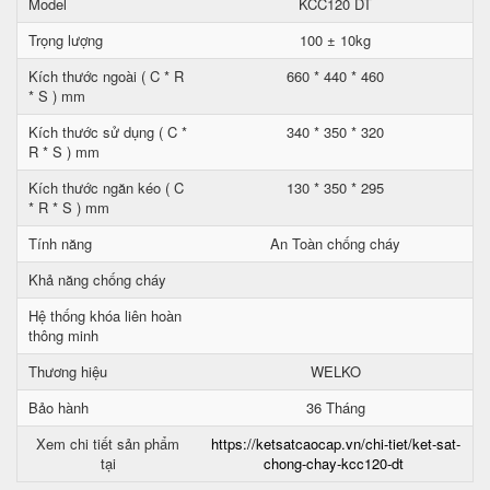
Model
KCC120 DT
Trọng lượng
100 ± 10kg
Kích thước ngoài ( C * R
660 * 440 * 460
* S ) mm
Kích thước sử dụng ( C *
340 * 350 * 320
R * S ) mm
Kích thước ngăn kéo ( C
130 * 350 * 295
* R * S ) mm
Tính năng
An Toàn chống cháy
Khả năng chống cháy
Hệ thống khóa liên hoàn
thông minh
Thương hiệu
WELKO
Bảo hành
36 Tháng
Xem chi tiết sản phẩm
https://ketsatcaocap.vn/chi-tiet/ket-sat-
tại
chong-chay-kcc120-dt