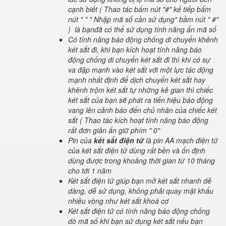
cạnh biết ( Thao tác bấm nút "#" kế tiếp bấm
nút " * " Nhập mã số cần sử dụng" bầm nút " #"
) là bạnđã có thể sử dụng tính năng ẩn mã số
Có tính năng báo động chống di chuyển khênh
két sắt đi, khi bạn kích hoạt tính năng báo
động chống di chuyển két sắt đi thì khi có sự
va đập mạnh vào két sắt với một lực tác động
mạnh nhất định để dịch chuyển két sắt hay
khênh trộm két sắt tự những kẻ gian thì chiếc
két sắt của bạn sẽ phát ra tiến hiệu báo động
vang lên cảnh báo đến chủ nhân của chiếc két
sắt ( Thao tác kích hoạt tính năng báo động
rất đơn giản ấn giữ phím " 0"
Pin của
két sắt điện tử
là pin AA mạch điện tử
của két sắt điện tử dùng rất bền và ổn định
dùng được trong khoảng thời gian từ 10 tháng
cho tới 1 năm
Két sắt điện tử giúp bạn mở két sắt nhanh dễ
dàng, dễ sử dụng, không phải quay mật khẩu
nhiều vòng như két sắt khoá cơ
Két sắt điện tử có tính năng báo động chống
dò mã số khi bạn sử dụng két sắt nếu bạn