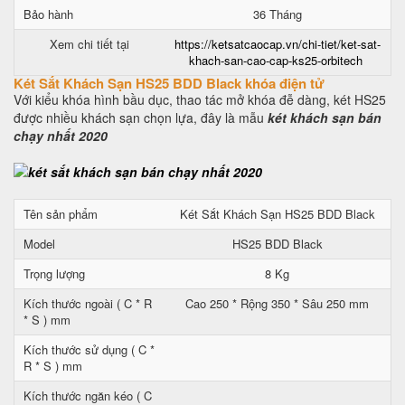
Bảo hành
36 Tháng
Xem chi tiết tại
https://ketsatcaocap.vn/chi-tiet/ket-sat-
khach-san-cao-cap-ks25-orbitech
Két Sắt Khách Sạn HS25 BDD Black khóa điện tử
Với kiểu khóa hình bầu dục, thao tác mở khóa đễ dàng, két HS25
được nhiều khách sạn chọn lựa, đây là mẫu
két khách sạn bán
chạy nhất 2020
Tên sản phẩm
Két Sắt Khách Sạn HS25 BDD Black
Model
HS25 BDD Black
Trọng lượng
8 Kg
Kích thước ngoài ( C * R
Cao 250 * Rộng 350 * Sâu 250 mm
* S ) mm
Kích thước sử dụng ( C *
R * S ) mm
Kích thước ngăn kéo ( C