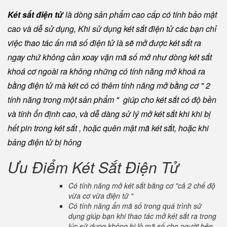
Két sắt điện tử
là dòng sản phẩm cao cấp có tính bảo mật
cao và dễ sử dụng, Khi sử dụng két sắt điện tử các bạn chỉ
việc thao tác ấn mã số điện tử là sẽ mở được két sắt ra
ngay chứ không cần xoay vặn mã số mở như dòng két sắt
khoá cơ ngoài ra không những có tính năng mở khoá ra
bằng điện tử mà két có có thêm tính năng mở bằng cơ " 2
tính năng trong một sản phẩm " giúp cho két sắt có độ bền
và tính ổn định cao, và dễ dàng sử lý mở két sắt khi khi bị
hết pin trong két sắt , hoặc quên mật mã két sắt, hoặc khi
bảng điện tử bị hỏng
Ưu Điểm Két Sắt Điện Tử
Có tính năng mở két sắt bằng cơ "cả 2 chế độ
vừa cơ vừa điện tử "
Có tính năng ẩn mã số trong quá trình sử
dụng giúp bạn khi thao tác mở két sắt ra trong
lúc sử dụng không bị lộ mã số cho người bên