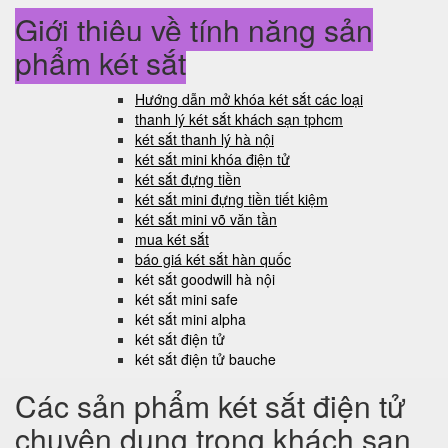
Giới thiệu về tính năng sản
phẩm két sắt
Hướng dẫn mở khóa két sắt các loại
thanh lý két sắt khách sạn tphcm
két sắt thanh lý hà nội
két sắt mini khóa điện tử
két sắt đựng tiền
két sắt mini đựng tiền tiết kiệm
két sắt mini võ văn tần
mua két sắt
báo giá két sắt hàn quốc
két sắt goodwill hà nội
két sắt mini safe
két sắt mini alpha
két sắt điện tử
két sắt điện tử bauche
Các sản phẩm két sắt điện tử
chuyên dụng trong khách sạn