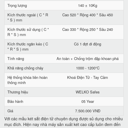
Trọng lượng
140 ± 10Kg
Kích thước ngoài ( C * R
Cao 520 * Rộng 400 * Sâu 450
* S ) mm
Kích thước sử dụng ( C *
Cao 330 * Rộng 250 * Sâu 240
R * S ) mm
Kích thước ngăn kéo ( C
Có 1 đợt di động
* R * S ) mm
Tính năng
An toàn + Chống trộm đập khoan phá
Khả năng chống cháy
1000 - 1200°C
Hệ thống khóa liên hoàn
Khoá Điện Tử - Tay Cầm
thông minh
Thương hiệu
WELKO Safes
Bảo hành
05 Year
Giá
7.500.000 VNĐ
Với các mẫu két sắt điện tử chuyên dụng được sủ dụng cho nhiều
mục đích. Hiện nay nhà máy sản xuất két cao cấp luôn đem đến