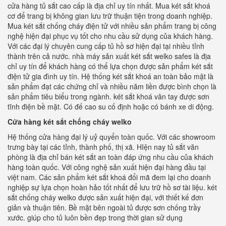
cửa hàng tủ sắt cao cấp là địa chỉ uy tín nhất. Mua két sắt khoá
cơ để trang bị không gian lưu trữ thuận tiện trong doanh nghiệp.
Mua két sắt chống cháy điện tử với nhiều sản phẩm trang bị công
nghệ hiện đại phục vụ tốt cho nhu cầu sử dụng của khách hàng.
Với các đại lý chuyên cung cấp tủ hồ sơ hiện đại tại nhiều tỉnh
thành trên cả nước. nhà máy sản xuất két sắt welko safes là địa
chỉ uy tín để khách hàng có thể lựa chọn được sản phẩm két sắt
điện tử gia đình uy tín. Hệ thống két sắt khoá an toàn bảo mật là
sản phẩm đạt các chứng chỉ và nhiều năm liền được bình chọn là
sản phẩm tiêu biểu trong ngành. két sắt khoá vân tay được sơn
tĩnh điện bề mặt. Có đế cao su cố định hoặc có bánh xe di động.
Cửa hàng két sắt chống cháy welko
Hệ thống cửa hàng đại lý uỷ quyển toàn quốc. Với các showroom
trưng bày tại các tỉnh, thành phố, thị xã. HIện nay tủ sắt văn
phòng là địa chỉ bán két sắt an toàn đáp ứng nhu cầu của khách
hàng toàn quốc. Với công nghệ sản xuất hiện đại hàng đầu tại
việt nam. Các sản phẩm két sắt khoá đổi mã đem lại cho doanh
nghiệp sự lựa chọn hoàn hảo tốt nhất để lưu trữ hồ sơ tài liệu. két
sắt chống cháy welko được sản xuất hiện đại, với thiết kế đơn
giản và thuận tiên. Bề mặt bên ngoài tủ được sơn chống trầy
xước. giúp cho tủ luôn bền đẹp trong thời gian sử dụng