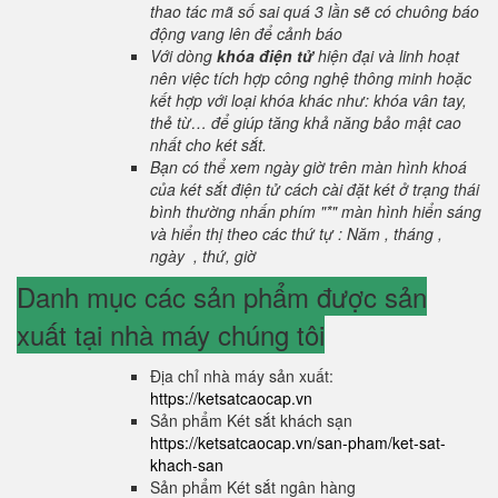
thao tác mã số sai quá 3 lần sẽ có chuông báo
động vang lên để cảnh báo
Với dòng
khóa điện tử
hiện đại và linh hoạt
nên việc tích hợp công nghệ thông minh hoặc
kết hợp với loại khóa khác như: khóa vân tay,
thẻ từ… để giúp tăng khả năng bảo mật cao
nhất cho két sắt.
Bạn có thể xem ngày giờ trên màn hình khoá
của két sắt điện tử cách cài đặt két ở trạng thái
bình thường nhấn phím "*" màn hình hiển sáng
và hiển thị theo các thứ tự : Năm , tháng ,
ngày , thứ, giờ
Danh mục các sản phẩm được sản
xuất tại nhà máy chúng tôi
Địa chỉ nhà máy sản xuất:
https://ketsatcaocap.vn
Sản phẩm Két sắt khách sạn
https://ketsatcaocap.vn/san-pham/ket-sat-
khach-san
Sản phẩm Két sắt ngân hàng