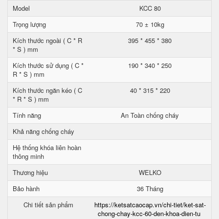
Model
KCC 80
Trọng lượng
70 ± 10kg
Kích thước ngoài ( C * R
395 * 455 * 380
* S ) mm
Kích thước sử dụng ( C *
190 * 340 * 250
R * S ) mm
Kích thước ngăn kéo ( C
40 * 315 * 220
* R * S ) mm
Tính năng
An Toàn chống cháy
Khả năng chống cháy
Hệ thống khóa liên hoàn
thông minh
Thương hiệu
WELKO
Bảo hành
36 Tháng
Chi tiết sản phẩm
https://ketsatcaocap.vn/chi-tiet/ket-sat-
chong-chay-kcc-60-den-khoa-dien-tu