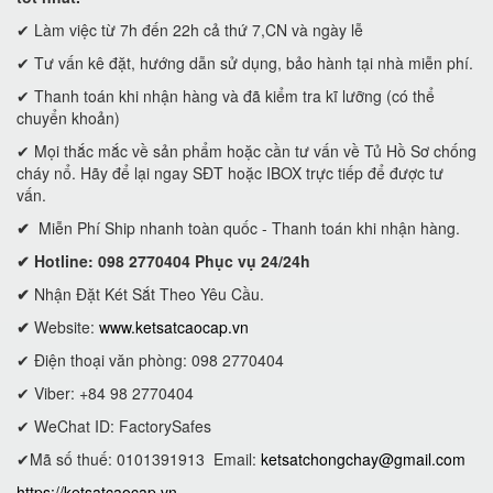
✔ Làm việc từ 7h đến 22h cả thứ 7,CN và ngày lễ
✔ Tư vấn kê đặt, hướng dẫn sử dụng, bảo hành tại nhà miễn phí.
✔ Thanh toán khi nhận hàng và đã kiểm tra kĩ lưỡng (có thể
chuyển khoản)
✔ Mọi thắc mắc về sản phẩm hoặc cần tư vấn về Tủ Hồ Sơ chống
cháy nổ. Hãy để lại ngay SĐT hoặc IBOX trực tiếp để được tư
vấn.
✔
Miễn Phí Ship nhanh toàn quốc - Thanh toán khi nhận hàng.
✔ Hotline: 098 2770404 Phục vụ 24/24h
✔
Nhận Đặt Két Sắt Theo Yêu Cầu.
✔
Website:
www.ketsatcaocap.vn
✔ Điện thoại văn phòng: 098 2770404
✔ Viber: +84 98 2770404
✔ WeChat ID: FactorySafes
✔Mã số thuế: 0101391913
Email:
ketsatchongchay@gmail.com
https://ketsatcaocap.vn