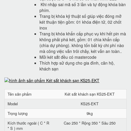
Khi nhập sai mã số 3 lần và tự động khóa bàn
phím.
Trang bị khóa kỹ thuật số giúp việc đóng mở
két thuận tiện gồm: 01 khóa điện tử, 02 chốt
inox
Trang bị khóa khẩn cấp phục vụ khi hết pin mà
không phải phá két, gồm: 01 chìa khẩn cấp
(chìa dự phòng). không tốn bất kỳ chi phí nào
mà công việc vẫn trôi chảy, két vẫn an toàn..
Mỗi két sắt đều có mastercode
Thích hợp sử dụng cho gia đình, căn hộ,
khách sạn
Tên sản phẩm
Két sắt khách sạn KS25-EKT
Model
KS25-EKT
Trọng lượng
9kg
Kích thước ngoài ( C * R
Cao 250 * Rộng 350 * Sâu 250
* S ) mm