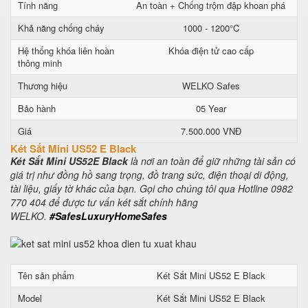
Tính năng
An toàn + Chống trộm đập khoan phá
Khả năng chống cháy
1000 - 1200°C
Hệ thống khóa liên hoàn
Khóa điện tử cao cấp
thông minh
Thương hiệu
WELKO Safes
Bảo hành
05 Year
Giá
7.500.000 VNĐ
Két Sắt Mini US52 E Black
Két Sắt Mini US52E Black
là nơi an toàn để giữ những tài sản có
giá trị như đồng hồ sang trọng, đồ trang sức, điện thoại di động,
tài liệu, giấy tờ khác của bạn. Gọi cho chúng tôi qua Hotline 0982
770 404 để được tư vấn két sắt chính hãng
WELKO.
#SafesLuxuryHomeSafes
Tên sản phẩm
Két Sắt Mini US52 E Black
Model
Két Sắt Mini US52 E Black