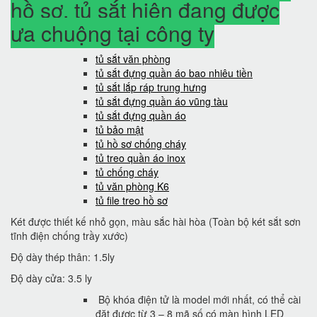
hồ sơ, tủ sắt hiện đang được
ưa chuộng tại công ty
tủ sắt văn phòng
tủ sắt đựng quần áo bao nhiêu tiền
tủ sắt lắp ráp trung hưng
tủ sắt đựng quần áo vũng tàu
tủ sắt đựng quần áo
tủ bảo mật
tủ hồ sơ chống cháy
tủ treo quần áo inox
tủ chống cháy
tủ văn phòng K6
tủ file treo hồ sơ
Két được thiết kế nhỏ gọn, màu sắc hài hòa (Toàn bộ két sắt sơn
tĩnh điện chống trầy xước)
Độ dày thép thân: 1.5ly
Độ dày cửa: 3.5 ly
Bộ khóa điện tử là model mới nhất, có thể cài
đặt được từ 3 – 8 mã số có màn hình LED