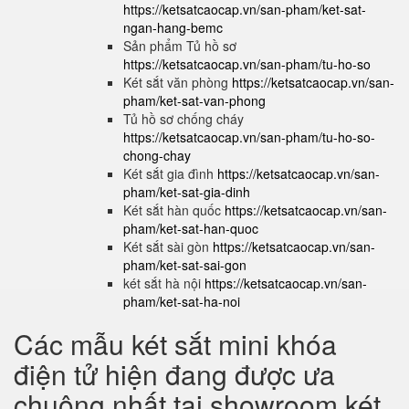
https://ketsatcaocap.vn/san-pham/ket-sat-
ngan-hang-bemc
Sản phẩm Tủ hồ sơ
https://ketsatcaocap.vn/san-pham/tu-ho-so
Két sắt văn phòng
https://ketsatcaocap.vn/san-
pham/ket-sat-van-phong
Tủ hồ sơ chống cháy
https://ketsatcaocap.vn/san-pham/tu-ho-so-
chong-chay
Két sắt gia đình
https://ketsatcaocap.vn/san-
pham/ket-sat-gia-dinh
Két sắt hàn quốc
https://ketsatcaocap.vn/san-
pham/ket-sat-han-quoc
Két sắt sài gòn
https://ketsatcaocap.vn/san-
pham/ket-sat-sai-gon
két sắt hà nội
https://ketsatcaocap.vn/san-
pham/ket-sat-ha-noi
Các mẫu két sắt mini khóa
điện tử hiện đang được ưa
chuộng nhất tại showroom két