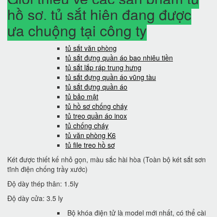
hồ sơ, tủ sắt hiện đang được
ưa chuộng tại công ty
tủ sắt văn phòng
tủ sắt đựng quần áo bao nhiêu tiền
tủ sắt lắp ráp trung hưng
tủ sắt đựng quần áo vũng tàu
tủ sắt đựng quần áo
tủ bảo mật
tủ hồ sơ chống cháy
tủ treo quần áo inox
tủ chống cháy
tủ văn phòng K6
tủ file treo hồ sơ
Két được thiết kế nhỏ gọn, màu sắc hài hòa (Toàn bộ két sắt sơn
tĩnh điện chống trầy xước)
Độ dày thép thân: 1.5ly
Độ dày cửa: 3.5 ly
Bộ khóa điện tử là model mới nhất, có thể cài