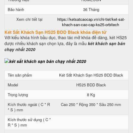
Bảo hành
36 Tháng
Xem chi tiết tại
https://ketsatcaocap.vn/chi-tiet/ket-sat-
khach-san-cao-cap-ks25-orbitech
Két Sắt Khách Sạn HS25 BDD Black khóa điện tử
Với kiểu khóa hình bầu dục, thao tác mở khóa đễ dàng, két HS25
được nhiều khách sạn chọn lựa, đây là mẫu
két khách sạn bán
chạy nhất 2020
Tên sản phẩm
Két Sắt Khách Sạn HS25 BDD Black
Model
HS25 BDD Black
Trọng lượng
8 Kg
Kích thước ngoài ( C * R
Cao 250 * Rộng 350 * Sâu 250 mm
* S ) mm
Kích thước sử dụng ( C *
R * S ) mm