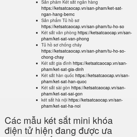
Sản phẩm Két sắt ngân hàng
https://ketsatcaocap.vn/san-pham/ket-sat-
ngan-hang-bemc
Sản phẩm Tủ hồ sơ
https://ketsatcaocap.vn/san-pham/tu-ho-so
Két sắt văn phòng
https://ketsatcaocap.vn/san-
pham/ket-sat-van-phong
Tủ hồ sơ chống cháy
https://ketsatcaocap.vn/san-pham/tu-ho-so-
chong-chay
Két sắt gia đình
https://ketsatcaocap.vn/san-
pham/ket-sat-gia-dinh
Két sắt hàn quốc
https://ketsatcaocap.vn/san-
pham/ket-sat-han-quoc
Két sắt sài gòn
https://ketsatcaocap.vn/san-
pham/ket-sat-sai-gon
két sắt hà nội
https://ketsatcaocap.vn/san-
pham/ket-sat-ha-noi
Các mẫu két sắt mini khóa
điện tử hiện đang được ưa