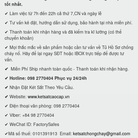
tốt nhất.
✔ Làm việc từ 7h đến 22h cả thứ 7,CN và ngày lễ
✔ Tư vấn kê đặt, hướng dẫn sử dụng, bảo hành tại nhà miễn phí.
✔ Thanh toán khi nhận hàng và đã kiểm tra kĩ lưỡng (có thể
chuyển khoản)
✔ Mọi thắc mắc về sản phẩm hoặc cần tư vấn về Tủ Hồ Sơ chống
cháy nổ. Hãy để lại ngay SĐT hoặc IBOX trực tiếp để được tư
vấn.
✔
Miễn Phí Ship nhanh toàn quốc - Thanh toán khi nhận hàng.
✔ Hotline: 098 2770404 Phục vụ 24/24h
✔
Nhận Đặt Két Sắt Theo Yêu Cầu.
✔
Website:
www.ketsatcaocap.vn
✔ Điện thoại văn phòng: 098 2770404
✔ Viber: +84 98 2770404
✔ WeChat ID: FactorySafes
✔Mã số thuế: 0101391913
Email:
ketsatchongchay@gmail.com