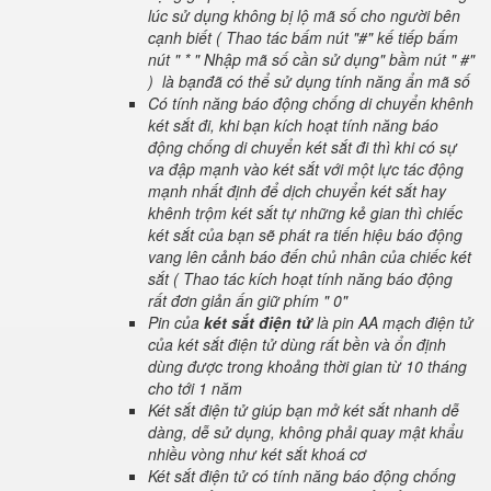
lúc sử dụng không bị lộ mã số cho người bên
cạnh biết ( Thao tác bấm nút "#" kế tiếp bấm
nút " * " Nhập mã số cần sử dụng" bầm nút " #"
) là bạnđã có thể sử dụng tính năng ẩn mã số
Có tính năng báo động chống di chuyển khênh
két sắt đi, khi bạn kích hoạt tính năng báo
động chống di chuyển két sắt đi thì khi có sự
va đập mạnh vào két sắt với một lực tác động
mạnh nhất định để dịch chuyển két sắt hay
khênh trộm két sắt tự những kẻ gian thì chiếc
két sắt của bạn sẽ phát ra tiến hiệu báo động
vang lên cảnh báo đến chủ nhân của chiếc két
sắt ( Thao tác kích hoạt tính năng báo động
rất đơn giản ấn giữ phím " 0"
Pin của
két sắt điện tử
là pin AA mạch điện tử
của két sắt điện tử dùng rất bền và ổn định
dùng được trong khoảng thời gian từ 10 tháng
cho tới 1 năm
Két sắt điện tử giúp bạn mở két sắt nhanh dễ
dàng, dễ sử dụng, không phải quay mật khẩu
nhiều vòng như két sắt khoá cơ
Két sắt điện tử có tính năng báo động chống