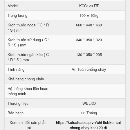
Model
KCC120 DT
Trọng lượng
100 ± 10kg
Kích thước ngoài ( C * R
660 * 440 * 460
* S ) mm
Kích thước sử dụng ( C *
340 * 350 * 320
R * S ) mm
Kích thước ngăn kéo ( C
130 * 350 * 295
* R * S ) mm
Tính năng
An Toàn chống cháy
Khả năng chống cháy
Hệ thống khóa liên hoàn
thông minh
Thương hiệu
WELKO
Bảo hành
36 Tháng
Xem chi tiết sản phẩm
https://ketsatcaocap.vn/chi-tiet/ket-sat-
tại
chong-chay-kcc120-dt