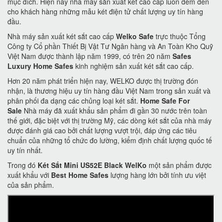
mục đích. Hiện nay nhà máy sản xuất két cao cấp luôn đem đến
cho khách hàng những mẫu két điện tử chất lượng uy tín hàng
đầu.
Nhà máy sản xuất két sắt cao cấp
Welko Safe
trực thuộc Tổng
Công ty Cổ phần Thiết Bị Vật Tư Ngân hàng và An Toàn Kho Quỹ
Việt Nam được thành lập năm 1999, có trên 20 năm
Safes
Luxury Home Safes
kinh nghiệm sản xuất két sắt cao cấp.
Hơn 20 năm phát triển hiện nay, WELKO được thị trường đón
nhận, là thương hiệu uy tín hàng đầu Việt Nam trong sản xuất và
phân phối đa dạng các chủng loại két sắt.
Home Safe For
Sale
Nhà máy đã xuất khẩu sản phẩm đi gần 30 nước trên toàn
thế giới, đặc biệt với thị trường Mỹ, các dòng két sắt của nhà máy
được đánh giá cao bởi chất lượng vượt trội, đáp ứng các tiêu
chuẩn của những tổ chức đo lường, kiểm định chất lượng quốc tế
uy tín nhất.
Trong đó
Két Sắt Mini US52E Black WelKo
một sản phẩm được
xuất khẩu với
Best Home Safes
lượng hàng lớn bởi tính ưu việt
của sản phẩm.