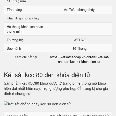
* R * S ) mm
Tính năng
An Toàn chống cháy
Khả năng chống cháy
Hệ thống khóa liên hoàn
thông minh
Thương hiệu
WELKO
Bảo hành
36 Tháng
Xem chi tiết tại
https://ketsatcaocap.vn/chi-tiet/ket-sat-
an-toan-kcc-41-khoa-dien-tu
Két sắt kcc 80 đen khóa điện tử
Sản phẩm két KCC80 khóa được tử trang bị hệ thống mã khóa
hiện đại nhất hiện nay. Trọng lượng phù hợp để trang bị cho gia
đình ở chung cư.
Tên sản phẩm
Két sắt chống cháy kcc 80 đen điện tử