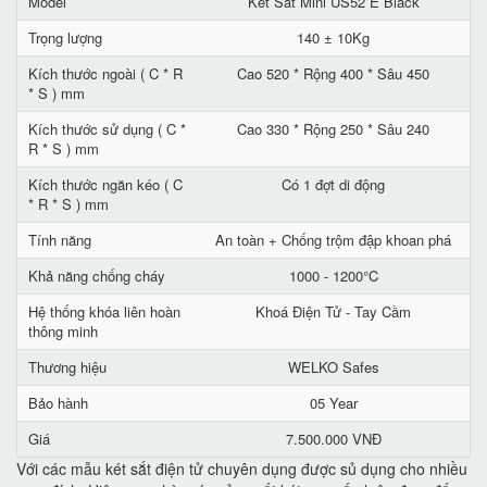
Model
Két Sắt Mini US52 E Black
Trọng lượng
140 ± 10Kg
Kích thước ngoài ( C * R
Cao 520 * Rộng 400 * Sâu 450
* S ) mm
Kích thước sử dụng ( C *
Cao 330 * Rộng 250 * Sâu 240
R * S ) mm
Kích thước ngăn kéo ( C
Có 1 đợt di động
* R * S ) mm
Tính năng
An toàn + Chống trộm đập khoan phá
Khả năng chống cháy
1000 - 1200°C
Hệ thống khóa liên hoàn
Khoá Điện Tử - Tay Cầm
thông minh
Thương hiệu
WELKO Safes
Bảo hành
05 Year
Giá
7.500.000 VNĐ
Với các mẫu két sắt điện tử chuyên dụng được sủ dụng cho nhiều