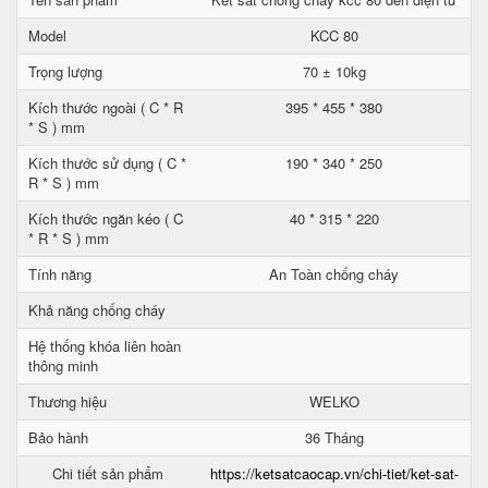
Model
KCC 80
Trọng lượng
70 ± 10kg
Kích thước ngoài ( C * R
395 * 455 * 380
* S ) mm
Kích thước sử dụng ( C *
190 * 340 * 250
R * S ) mm
Kích thước ngăn kéo ( C
40 * 315 * 220
* R * S ) mm
Tính năng
An Toàn chống cháy
Khả năng chống cháy
Hệ thống khóa liên hoàn
thông minh
Thương hiệu
WELKO
Bảo hành
36 Tháng
Chi tiết sản phẩm
https://ketsatcaocap.vn/chi-tiet/ket-sat-