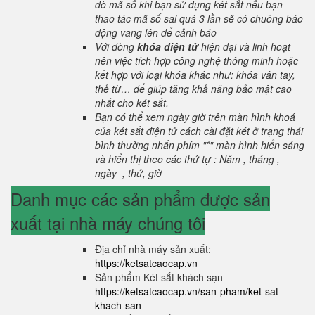
dò mã số khi bạn sử dụng két sắt nếu bạn
thao tác mã số sai quá 3 lần sẽ có chuông báo
động vang lên để cảnh báo
Với dòng
khóa điện tử
hiện đại và linh hoạt
nên việc tích hợp công nghệ thông minh hoặc
kết hợp với loại khóa khác như: khóa vân tay,
thẻ từ… để giúp tăng khả năng bảo mật cao
nhất cho két sắt.
Bạn có thể xem ngày giờ trên màn hình khoá
của két sắt điện tử cách cài đặt két ở trạng thái
bình thường nhấn phím "*" màn hình hiển sáng
và hiển thị theo các thứ tự : Năm , tháng ,
ngày , thứ, giờ
Danh mục các sản phẩm được sản
xuất tại nhà máy chúng tôi
Địa chỉ nhà máy sản xuất:
https://ketsatcaocap.vn
Sản phẩm Két sắt khách sạn
https://ketsatcaocap.vn/san-pham/ket-sat-
khach-san