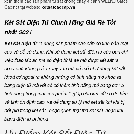
xem thêm các sản phẩm tủ sắt chống cháy 4 cánh WELKO Safes
Cabinet tại website
ketsatcaocap.vn
Két Sắt Điện Tử Chính Hãng Giá Rẻ Tốt
nhất 2021
Két sắt điện tử
là dòng sản phẩm cao cấp có tính bảo mật
cao và dễ sử dụng, Khi sử dụng két sắt điện tử các bạn chỉ
việc thao tác ấn mã số điện tử là sẽ mở được két sắt ra
ngay chứ không cần xoay vặn mã số mở như dòng két sắt
khoá cơ ngoài ra không những có tính năng mở khoá ra
bằng điện tử mà két có có thêm tính năng mở bằng cơ " 2
tính năng trong một sản phẩm " giúp cho két sắt có độ bền
và tính ổn định cao, và dễ dàng sử lý mở két sắt khi khi bị
hết pin trong két sắt , hoặc quên mật mã két sắt, hoặc khi
bảng điện tử bị hỏng
Ưu Điểm Két Sắt Điện Tử