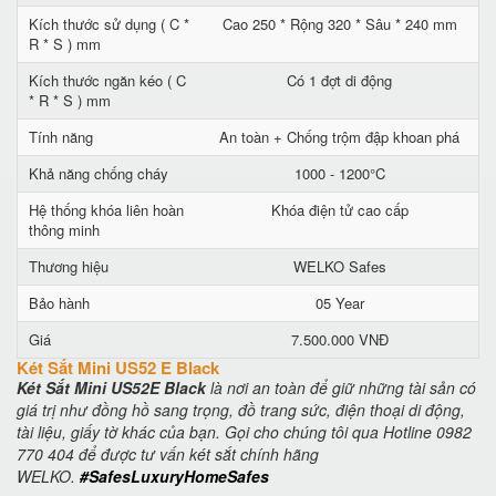
Kích thước sử dụng ( C *
Cao 250 * Rộng 320 * Sâu * 240 mm
R * S ) mm
Kích thước ngăn kéo ( C
Có 1 đợt di động
* R * S ) mm
Tính năng
An toàn + Chống trộm đập khoan phá
Khả năng chống cháy
1000 - 1200°C
Hệ thống khóa liên hoàn
Khóa điện tử cao cấp
thông minh
Thương hiệu
WELKO Safes
Bảo hành
05 Year
Giá
7.500.000 VNĐ
Két Sắt Mini US52 E Black
Két Sắt Mini US52E Black
là nơi an toàn để giữ những tài sản có
giá trị như đồng hồ sang trọng, đồ trang sức, điện thoại di động,
tài liệu, giấy tờ khác của bạn. Gọi cho chúng tôi qua Hotline 0982
770 404 để được tư vấn két sắt chính hãng
WELKO.
#SafesLuxuryHomeSafes