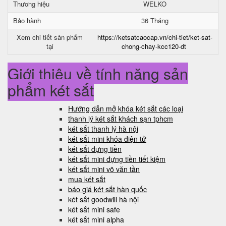
Thương hiệu
WELKO
Bảo hành
36 Tháng
Xem chi tiết sản phẩm
https://ketsatcaocap.vn/chi-tiet/ket-sat-
tại
chong-chay-kcc120-dt
Giới thiệu về tính năng sản
phẩm két sắt
Hướng dẫn mở khóa két sắt các loại
thanh lý két sắt khách sạn tphcm
két sắt thanh lý hà nội
két sắt mini khóa điện tử
két sắt đựng tiền
két sắt mini đựng tiền tiết kiệm
két sắt mini võ văn tần
mua két sắt
báo giá két sắt hàn quốc
két sắt goodwill hà nội
két sắt mini safe
két sắt mini alpha