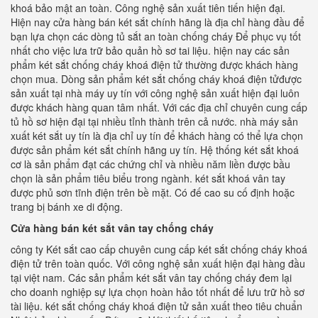
khoá bảo mật an toàn. Công nghệ sản xuất tiên tiến hiện đại.
Hiện nay cửa hàng bán két sắt chính hãng là địa chỉ hàng đầu để
bạn lựa chọn các dòng tủ sắt an toàn chống cháy Để phục vụ tốt
nhất cho việc lưa trữ bảo quản hồ sơ tai liệu. hiện nay các sản
phẩm két sắt chống cháy khoá điện tử thường được khách hàng
chọn mua. Dòng sản phẩm két sắt chống cháy khoá điện tửđược
sản xuất tại nhà máy uy tín với công nghệ sản xuất hiện đại luôn
được khách hàng quan tâm nhất. Với các địa chỉ chuyên cung cấp
tủ hồ sơ hiện đại tại nhiều tỉnh thành trên cả nước. nhà máy sản
xuất két sắt uy tín là địa chỉ uy tín để khách hàng có thể lựa chọn
được sản phẩm két sắt chính hãng uy tín. Hệ thống két sắt khoá
cơ là sản phẩm đạt các chứng chỉ và nhiều năm liền được bầu
chọn là sản phẩm tiêu biểu trong ngành. két sắt khoá vân tay
được phủ sơn tĩnh điện trên bề mặt. Có đế cao su cố định hoặc
trang bị bánh xe di động.
Cửa hàng bán két sắt vân tay chống cháy
công ty Két sắt cao cấp chuyên cung cấp két sắt chống cháy khoá
điện tử trên toàn quốc. Với công nghệ sản xuất hiện đại hàng đầu
tại việt nam. Các sản phẩm két sắt vân tay chống cháy đem lại
cho doanh nghiệp sự lựa chọn hoàn hảo tốt nhất để lưu trữ hồ sơ
tài liệu. két sắt chống cháy khoá điện tử sản xuất theo tiêu chuẩn