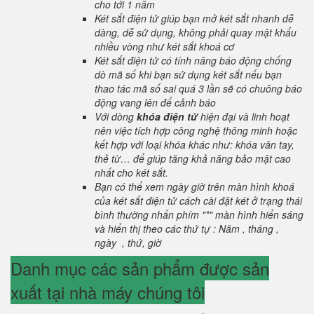
cho tới 1 năm
Két sắt điện tử giúp bạn mở két sắt nhanh dễ
dàng, dễ sử dụng, không phải quay mật khẩu
nhiều vòng như két sắt khoá cơ
Két sắt điện tử có tính năng báo động chống
dò mã số khi bạn sử dụng két sắt nếu bạn
thao tác mã số sai quá 3 lần sẽ có chuông báo
động vang lên để cảnh báo
Với dòng
khóa điện tử
hiện đại và linh hoạt
nên việc tích hợp công nghệ thông minh hoặc
kết hợp với loại khóa khác như: khóa vân tay,
thẻ từ… để giúp tăng khả năng bảo mật cao
nhất cho két sắt.
Bạn có thể xem ngày giờ trên màn hình khoá
của két sắt điện tử cách cài đặt két ở trạng thái
bình thường nhấn phím "*" màn hình hiển sáng
và hiển thị theo các thứ tự : Năm , tháng ,
ngày , thứ, giờ
Danh mục các sản phẩm được sản
xuất tại nhà máy chúng tôi