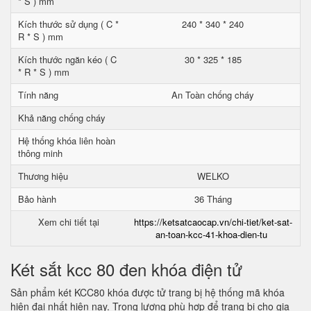
* S ) mm
Kích thước sử dụng ( C *
240 * 340 * 240
R * S ) mm
Kích thước ngăn kéo ( C
30 * 325 * 185
* R * S ) mm
Tính năng
An Toàn chống cháy
Khả năng chống cháy
Hệ thống khóa liên hoàn
thông minh
Thương hiệu
WELKO
Bảo hành
36 Tháng
Xem chi tiết tại
https://ketsatcaocap.vn/chi-tiet/ket-sat-
an-toan-kcc-41-khoa-dien-tu
Két sắt kcc 80 đen khóa điện tử
Sản phẩm két KCC80 khóa được tử trang bị hệ thống mã khóa
hiện đại nhất hiện nay. Trọng lượng phù hợp để trang bị cho gia