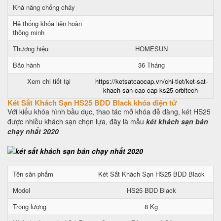
Khả năng chống cháy
Hệ thống khóa liên hoàn
thông minh
Thương hiệu
HOMESUN
Bảo hành
36 Tháng
Xem chi tiết tại
https://ketsatcaocap.vn/chi-tiet/ket-sat-
khach-san-cao-cap-ks25-orbitech
Két Sắt Khách Sạn HS25 BDD Black khóa điện tử
Với kiểu khóa hình bầu dục, thao tác mở khóa đễ dàng, két HS25
được nhiều khách sạn chọn lựa, đây là mẫu
két khách sạn bán
chạy nhất 2020
Tên sản phẩm
Két Sắt Khách Sạn HS25 BDD Black
Model
HS25 BDD Black
Trọng lượng
8 Kg