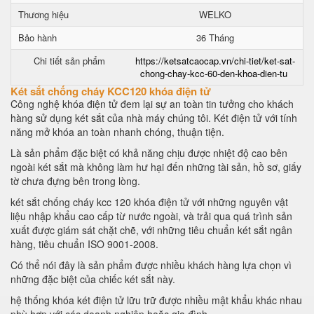
Thương hiệu
WELKO
Bảo hành
36 Tháng
Chi tiết sản phẩm
https://ketsatcaocap.vn/chi-tiet/ket-sat-
chong-chay-kcc-60-den-khoa-dien-tu
Két sắt chống cháy KCC120 khóa điện tử
Công nghệ khóa điện tử đem lại sự an toàn tin tưởng cho khách
hàng sử dụng két sắt của nhà máy chúng tôi. Két điện tử với tính
năng mở khóa an toàn nhanh chóng, thuận tiện.
Là sản phẩm đặc biệt có khả năng chịu được nhiệt độ cao bên
ngoài két sắt mà không làm hư hại đến những tài sản, hồ sơ, giấy
tờ chưa đựng bên trong lòng.
két sắt chống cháy kcc 120 khóa điện tử với những nguyên vật
liệu nhập khẩu cao cấp từ nước ngoài, và trải qua quá trình sản
xuất được giám sát chặt chẽ, với những tiêu chuẩn két sắt ngân
hàng, tiêu chuẩn ISO 9001-2008.
Có thể nói đây là sản phẩm được nhiều khách hàng lựa chọn vì
những đặc biệt của chiếc két sắt này.
hệ thống khóa két điện tử lữu trữ được nhiều mật khẩu khác nhau