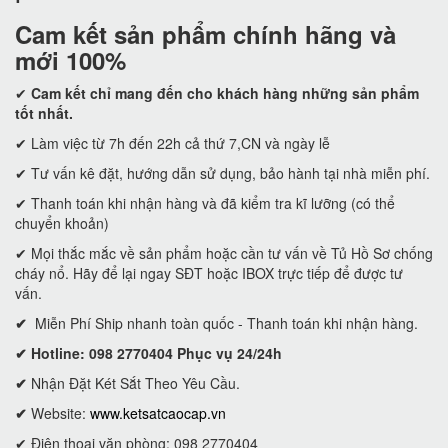
Cam kết
sản phẩm chính hãng và
mới 100%
✔
Cam kết
chỉ mang đến cho khách hàng những sản phẩm
tốt nhất.
✔ Làm việc từ 7h đến 22h cả thứ 7,CN và ngày lễ
✔ Tư vấn kê đặt, hướng dẫn sử dụng, bảo hành tại nhà miễn phí.
✔ Thanh toán khi nhận hàng và đã kiểm tra kĩ lưỡng (có thể
chuyển khoản)
✔ Mọi thắc mắc về sản phẩm hoặc cần tư vấn về Tủ Hồ Sơ chống
cháy nổ. Hãy để lại ngay SĐT hoặc IBOX trực tiếp để được tư
vấn.
✔
Miễn Phí Ship nhanh toàn quốc - Thanh toán khi nhận hàng.
✔ Hotline: 098 2770404 Phục vụ 24/24h
✔
Nhận Đặt Két Sắt Theo Yêu Cầu.
✔
Website:
www.ketsatcaocap.vn
✔ Điện thoại văn phòng: 098 2770404