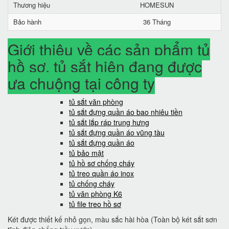
Thương hiệu
HOMESUN
Bảo hành
36 Tháng
Giới thiệu về các sản phẩm tủ
hồ sơ, tủ sắt hiện đang được
ưa chuộng tại công ty
tủ sắt văn phòng
tủ sắt đựng quần áo bao nhiêu tiền
tủ sắt lắp ráp trung hưng
tủ sắt đựng quần áo vũng tàu
tủ sắt đựng quần áo
tủ bảo mật
tủ hồ sơ chống cháy
tủ treo quần áo inox
tủ chống cháy
tủ văn phòng K6
tủ file treo hồ sơ
Két được thiết kế nhỏ gọn, màu sắc hài hòa (Toàn bộ két sắt sơn