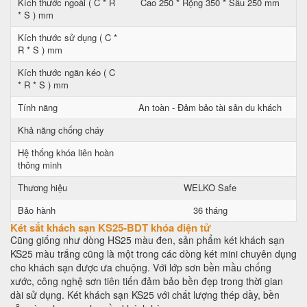
Kích thước ngoài ( C * R
Cao 250 * Rộng 350 * Sâu 250 mm
* S ) mm
Kích thước sử dụng ( C *
R * S ) mm
Kích thước ngăn kéo ( C
* R * S ) mm
Tính năng
An toàn - Đảm bảo tài sản du khách
Khả năng chống cháy
Hệ thống khóa liên hoàn
thông minh
Thương hiệu
WELKO Safe
Bảo hành
36 tháng
Két sắt khách sạn KS25-BDT khóa điện tử
Cũng giống như dòng HS25 màu đen, sản phẩm két khách sạn
KS25 màu trắng cũng là một trong các dòng két mini chuyên dụng
cho khách sạn được ưa chuộng. Với lớp sơn bền mầu chống
xước, công nghệ sơn tiên tiến đảm bảo bền đẹp trong thời gian
dài sử dụng. Két khách sạn KS25 với chất lượng thép dầy, bền