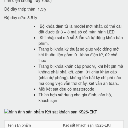
tĩnh điện chống trầy xước)
Độ dày thép thân: 1.5ly
Độ dày cửa: 3.5 ly
Bộ khóa điện tử là model mới nhất, có thể cài
đặt được từ 3 – 8 mã số có màn hình LED
Khi nhập sai mã số 3 lần và tự động khóa bàn
phím.
Trang bị khóa kỹ thuật số giúp việc đóng mở
két thuận tiện gồm: 01 khóa điện tử, 02 chốt
inox
Trang bị khóa khẩn cấp phục vụ khi hết pin mà
không phải phá két, gồm: 01 chìa khẩn cấp
(chìa dự phòng). không tốn bất kỳ chi phí nào
mà công việc vẫn trôi chảy, két vẫn an toàn..
Mỗi két sắt đều có mastercode
Thích hợp sử dụng cho gia đình, căn hộ,
khách sạn
Tên sản phẩm
Két sắt khách sạn KS25-EKT