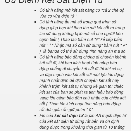
Có tính năng mở két sắt bằng cơ "cả 2 chế độ
vừa cơ vừa điện tử "
Có tính năng ẩn mã số trong quá trình sử
dụng giúp bạn khi thao tác mở két sắt ra trong
lúc sử dụng không bị lộ mã số cho người bên
cạnh biết ( Thao tác bấm nút "#" kế tiếp bấm
nút " * " Nhập mã số cần sử dụng" bầm nút " #"
) là bạnđã có thể sử dụng tính năng ẩn mã số
Có tính năng báo động chống di chuyển khênh
két sắt đi, khi bạn kích hoạt tính năng báo
động chống di chuyển két sắt đi thì khi có sự
va đập mạnh vào két sắt với một lực tác động
mạnh nhất định để dịch chuyển két sắt hay
khênh trộm két sắt tự những kẻ gian thì chiếc
két sắt của bạn sẽ phát ra tiến hiệu báo động
vang lên cảnh báo đến chủ nhân của chiếc két
sắt ( Thao tác kích hoạt tính năng báo động
rất đơn giản ấn giữ phím " 0"
Pin của
két sắt điện tử
là pin AA mạch điện tử
của két sắt điện tử dùng rất bền và ổn định
dùng được trong khoảng thời gian từ 10 tháng