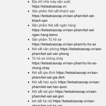
Địa chỉ nhà máy sản xuất:
https://ketsatcaocap.vn
Sản phẩm Két sắt khách sạn
https://ketsatcaocap.vn/san-pham/ket-sat-
khach-san
Sản phẩm Két sắt ngân hàng
https://ketsatcaocap.vn/san-pham/ket-sat-
ngan-hang-bemc
Sản phẩm Tủ hồ sơ
https://ketsatcaocap.vn/san-pham/tu-ho-so
Két sắt văn phòng
https://ketsatcaocap.vn/san-
pham/ket-sat-van-phong
Tủ hồ sơ chống cháy
https://ketsatcaocap.vn/san-pham/tu-ho-so-
chong-chay
Két sắt gia đình
https://ketsatcaocap.vn/san-
pham/ket-sat-gia-dinh
Két sắt hàn quốc
https://ketsatcaocap.vn/san-
pham/ket-sat-han-quoc
Két sắt sài gòn
https://ketsatcaocap.vn/san-
pham/ket-sat-sai-gon
két sắt hà nội
https://ketsatcaocap.vn/san-
pham/ket-sat-ha-noi