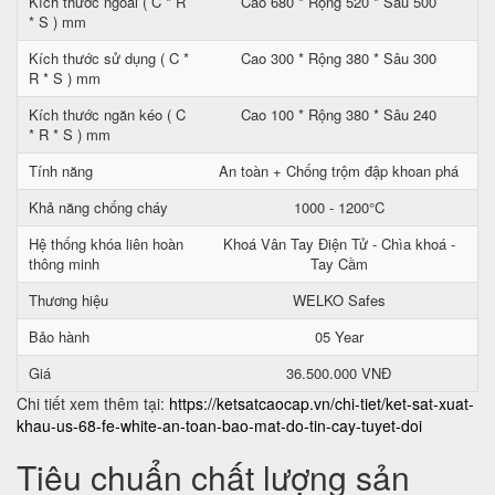
Kích thước ngoài ( C * R
Cao 680 * Rộng 520 * Sâu 500
* S ) mm
Kích thước sử dụng ( C *
Cao 300 * Rộng 380 * Sâu 300
R * S ) mm
Kích thước ngăn kéo ( C
Cao 100 * Rộng 380 * Sâu 240
* R * S ) mm
Tính năng
An toàn + Chống trộm đập khoan phá
Khả năng chống cháy
1000 - 1200°C
Hệ thống khóa liên hoàn
Khoá Vân Tay Điện Tử - Chìa khoá -
thông minh
Tay Cầm
Thương hiệu
WELKO Safes
Bảo hành
05 Year
Giá
36.500.000 VNĐ
Chi tiết xem thêm tại:
https://ketsatcaocap.vn/chi-tiet/ket-sat-xuat-
khau-us-68-fe-white-an-toan-bao-mat-do-tin-cay-tuyet-doi
Tiêu chuẩn chất lượng sản