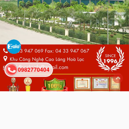
0982770404
back
to
top