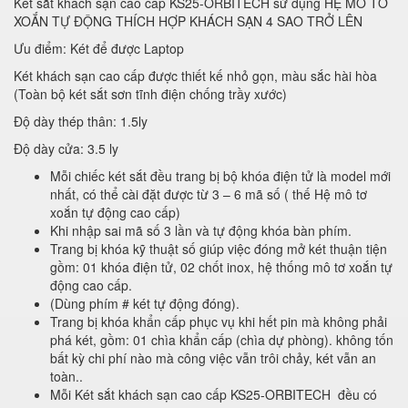
Két sắt khách sạn cao cấp KS25-ORBITECH sử dụng HỆ MÔ TƠ
XOẮN TỰ ĐỘNG THÍCH HỢP KHÁCH SẠN 4 SAO TRỞ LÊN
Ưu điểm: Két để được Laptop
Két khách sạn cao cấp được thiết kế nhỏ gọn, màu sắc hài hòa
(Toàn bộ két sắt sơn tĩnh điện chống trầy xước)
Độ dày thép thân: 1.5ly
Độ dày cửa: 3.5 ly
Mỗi chiếc két sắt đều trang bị bộ khóa điện tử là model mới
nhất, có thể cài đặt được từ 3 – 6 mã số ( thế Hệ mô tơ
xoắn tự động cao cấp)
Khi nhập sai mã số 3 lần và tự động khóa bàn phím.
Trang bị khóa kỹ thuật số giúp việc đóng mở két thuận tiện
gồm: 01 khóa điện tử, 02 chốt inox, hệ thống mô tơ xoắn tự
động cao cấp.
(Dùng phím # két tự động đóng).
Trang bị khóa khẩn cấp phục vụ khi hết pin mà không phải
phá két, gồm: 01 chìa khẩn cấp (chìa dự phòng). không tốn
bất kỳ chi phí nào mà công việc vẫn trôi chảy, két vẫn an
toàn..
Mỗi Két sắt khách sạn cao cấp KS25-ORBITECH đều có