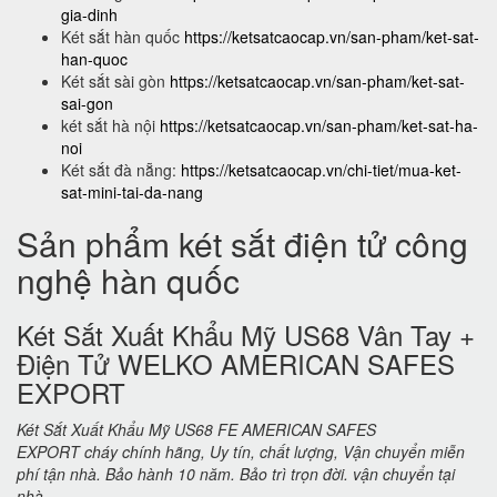
gia-dinh
Két sắt hàn quốc
https://ketsatcaocap.vn/san-pham/ket-sat-
han-quoc
Két sắt sài gòn
https://ketsatcaocap.vn/san-pham/ket-sat-
sai-gon
két sắt hà nội
https://ketsatcaocap.vn/san-pham/ket-sat-ha-
noi
Két sắt đà nẵng:
https://ketsatcaocap.vn/chi-tiet/mua-ket-
sat-mini-tai-da-nang
Sản phẩm két sắt điện tử công
nghệ hàn quốc
Két Sắt Xuất Khẩu Mỹ US68 Vân Tay +
Điện Tử WELKO AMERICAN SAFES
EXPORT
Két Sắt Xuất Khẩu Mỹ US68 FE AMERICAN SAFES
EXPORT cháy chính hãng, Uy tín, chất lượng, Vận chuyển miễn
phí tận nhà. Bảo hành 10 năm. Bảo trì trọn đời. vận chuyển tại
nhà.