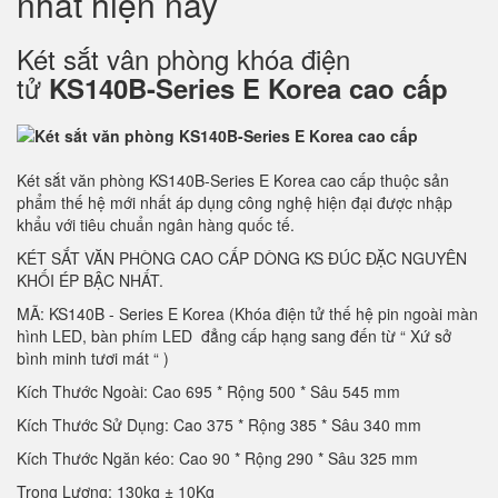
nhất hiện nay
Két sắt vân phòng khóa điện
tử
KS140B-Series E Korea cao cấp
Két sắt văn phòng KS140B-Series E Korea cao cấp thuộc sản
phẩm thế hệ mới nhất áp dụng công nghệ hiện đại được nhập
khẩu với tiêu chuẩn ngân hàng quốc tế.
KÉT SẮT VĂN PHÒNG CAO CẤP DÒNG KS ĐÚC ĐẶC NGUYÊN
KHỐI ÉP BẬC NHẤT.
MÃ: KS140B - Series E Korea (Khóa điện tử thế hệ pin ngoài màn
hình LED, bàn phím LED đẳng cấp hạng sang đến từ “ Xứ sở
bình minh tươi mát “ )
Kích Thước Ngoài: Cao 695 * Rộng 500 * Sâu 545 mm
Kích Thước Sử Dụng: Cao 375 * Rộng 385 * Sâu 340 mm
Kích Thước Ngăn kéo: Cao 90 * Rộng 290 * Sâu 325 mm
Trọng Lượng: 130kg ± 10Kg