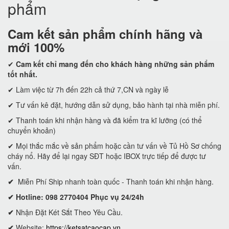
phẩm
Cam kết
sản phẩm chính hãng và
mới 100%
✔
Cam kết
chỉ mang đến cho khách hàng những sản phẩm
tốt nhất.
✔ Làm việc từ 7h đến 22h cả thứ 7,CN và ngày lễ
✔ Tư vấn kê đặt, hướng dẫn sử dụng, bảo hành tại nhà miễn phí.
✔ Thanh toán khi nhận hàng và đã kiểm tra kĩ lưỡng (có thể
chuyển khoản)
✔ Mọi thắc mắc về sản phẩm hoặc cần tư vấn về Tủ Hồ Sơ chống
cháy nổ. Hãy để lại ngay SĐT hoặc IBOX trực tiếp để được tư
vấn.
✔
Miễn Phí Ship nhanh toàn quốc - Thanh toán khi nhận hàng.
✔ Hotline: 098 2770404 Phục vụ 24/24h
✔
Nhận Đặt Két Sắt Theo Yêu Cầu.
✔
Website:
https://ketsatcaocap.vn