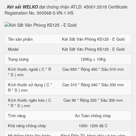
.
Két sắt WELKO
đạt
chứng nhận ATLĐ: 45001:2018 Certificate
Registration No. 000568-5-VN-1-HS
Tên sản phẩm
Két Sắt Văn Phòng KS125 - E Gold
Model
Két Sắt Văn Phòng KS125 - E Gold
Trọng lượng
120Kg ± 10Kg
Kích thước ngoài ( C * R
Cao 650 * Rộng 450 * Sâu 510 mm
* S ) mm
Kích thước sử dụng ( C *
Cao 310 * Rộng 340 * Sâu 330 mm
R * S ) mm
Kích thước ngăn kéo ( C
Cao 90 * Rộng 230 * Sâu 300 mm
* R * S ) mm
Tính năng
An Toàn chống cháy
Khả năng chống cháy
1000- 1200 độ C
Hệ thống khóa liên hoàn
Khoá Điện Tử, khoá chìa và tay cầm