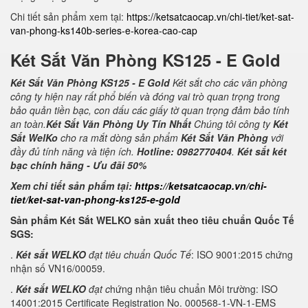
Chi tiết sản phẩm xem tại:
https://ketsatcaocap.vn/chi-tiet/ket-sat-
van-phong-ks140b-series-e-korea-cao-cap
Két Sắt Văn Phòng KS125 - E Gold
Két Sắt Văn Phòng KS125 - E Gold
Két sắt cho các văn phòng
công ty hiện nay rất phổ biến và đóng vai trò quan trọng trong
bảo quản tiền bạc, con dấu các giấy tờ quan trọng đảm bảo tính
an toàn.
Két Sắt Văn Phòng Uy Tín Nhất
Chúng tôi công ty
Két
Sắt WelKo
cho ra mắt dòng sản phẩm
Két Sắt Văn Phòng
với
đầy đủ tính năng và tiện ích.
Hotline: 0982770404
.
Két sắt két
bạc chính hãng - Ưu đãi 50%
Xem chi tiết sản phẩm tại:
https://ketsatcaocap.vn/chi-
tiet/ket-sat-van-phong-ks125-e-gold
Sản phẩm Két Sắt WELKO sản xuất theo tiêu chuẩn Quốc Tế
SGS:
.
Két sắt WELKO
đạt tiêu chuẩn Quốc Tế
: ISO 9001:2015 chứng
nhận số VN16/00059.
.
Két sắt WELKO
đạt c
hứng nhận tiêu chuẩn Môi trường: ISO
14001:2015 Certificate Registration No. 000568-1-VN-1-EMS