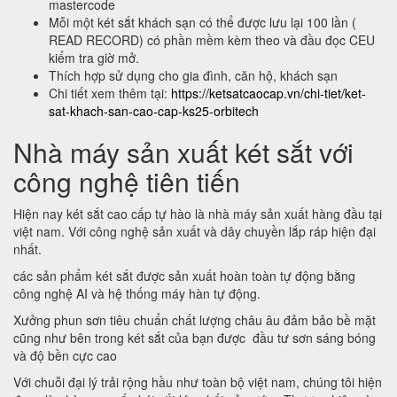
mastercode
Mỗi một két sắt khách sạn có thể được lưu lại 100 lần (
READ RECORD) có phần mềm kèm theo và đầu đọc CEU
kiểm tra giờ mở.
Thích hợp sử dụng cho gia đình, căn hộ, khách sạn
Chi tiết xem thêm tại:
https://ketsatcaocap.vn/chi-tiet/ket-
sat-khach-san-cao-cap-ks25-orbitech
Nhà máy sản xuất két sắt với
công nghệ tiên tiến
Hiện nay két sắt cao cấp tự hào là nhà máy sản xuất hàng đầu tại
việt nam. Với công nghệ sản xuất và dây chuyền lắp ráp hiện đại
nhất.
các sản phẩm két sắt được sản xuất hoàn toàn tự động bằng
công nghệ AI và hệ thống máy hàn tự động.
Xưởng phun sơn tiêu chuẩn chất lượng châu âu đảm bảo bề mặt
cũng như bên trong két sắt của bạn được đầu tư sơn sáng bóng
và độ bền cực cao
Với chuỗi đại lý trải rộng hầu như toàn bộ việt nam, chúng tôi hiện