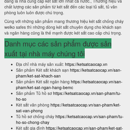
đang là nhà cung cấp két sắt lớn nhất cả nước., Thương hiệu và
chất lượng các sản phẩm từ két sắt đến các loại tủ sắt, tủ văn
phòng luôn luôn được chú trọng.
Cùng với những sản phẩm mang thương hiệu két sắt chống cháy
welko safes thì những dòng két sắt chuyên dụng cho khách sạn
và ngân hàng cũng là thế mạnh được két sắt cao cấp chú trọng.
Danh mục các sản phẩm được sản
xuất tại nhà máy chúng tôi
Địa chỉ nhà máy sản xuất:
https://ketsatcaocap.vn
Sản phẩm Két sắt khách sạn
https://ketsatcaocap.vn/san-
pham/ket-sat-khach-san
Sản phẩm Két sắt ngân hàng
https://ketsatcaocap.vn/san-
pham/ket-sat-ngan-hang-bemc
Sản phẩm Tủ hồ sơ
https://ketsatcaocap.vn/san-pham/tu-
ho-so
Két sắt văn phòng
https://ketsatcaocap.vn/san-pham/ket-
sat-van-phong
Tủ hồ sơ chống cháy
https://ketsatcaocap.vn/san-pham/tu-
ho-so-chong-chay
Két sắt gia đình
https://ketsatcaocap.vn/san-pham/ket-sat-