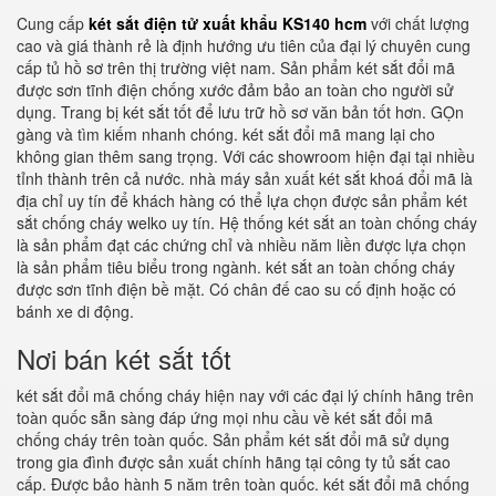
Cung cấp
két sắt điện tử xuất khẩu KS140 hcm
với chất lượng
cao và giá thành rẻ là định hướng ưu tiên của đại lý chuyên cung
cấp tủ hồ sơ trên thị trường việt nam. Sản phẩm két sắt đổi mã
được sơn tĩnh điện chống xước đảm bảo an toàn cho người sử
dụng. Trang bị két sắt tốt để lưu trữ hồ sơ văn bản tốt hơn. GỌn
gàng và tìm kiếm nhanh chóng. két sắt đổi mã mang lại cho
không gian thêm sang trọng. Với các showroom hiện đại tại nhiều
tỉnh thành trên cả nước. nhà máy sản xuất két sắt khoá đổi mã là
địa chỉ uy tín để khách hàng có thể lựa chọn được sản phẩm két
sắt chống cháy welko uy tín. Hệ thống két sắt an toàn chống cháy
là sản phẩm đạt các chứng chỉ và nhiều năm liền được lựa chọn
là sản phẩm tiêu biểu trong ngành. két sắt an toàn chống cháy
được sơn tĩnh điện bề mặt. Có chân đế cao su cố định hoặc có
bánh xe di động.
Nơi bán két sắt tốt
két sắt đổi mã chống cháy hiện nay với các đại lý chính hãng trên
toàn quốc sẵn sàng đáp ứng mọi nhu cầu về két sắt đổi mã
chống cháy trên toàn quốc. Sản phẩm két sắt đổi mã sử dụng
trong gia đình được sản xuất chính hãng tại công ty tủ sắt cao
cấp. Được bảo hành 5 năm trên toàn quốc. két sắt đổi mã chống