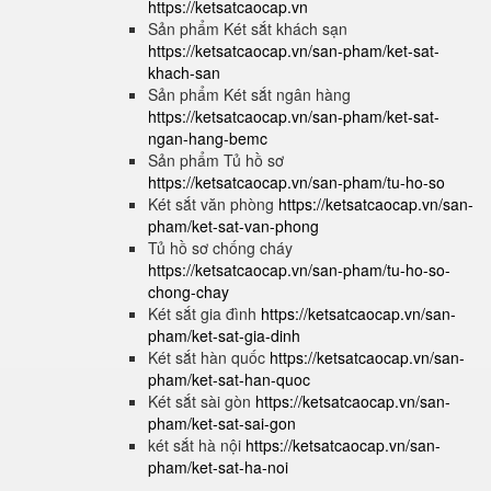
https://ketsatcaocap.vn
Sản phẩm Két sắt khách sạn
https://ketsatcaocap.vn/san-pham/ket-sat-
khach-san
Sản phẩm Két sắt ngân hàng
https://ketsatcaocap.vn/san-pham/ket-sat-
ngan-hang-bemc
Sản phẩm Tủ hồ sơ
https://ketsatcaocap.vn/san-pham/tu-ho-so
Két sắt văn phòng
https://ketsatcaocap.vn/san-
pham/ket-sat-van-phong
Tủ hồ sơ chống cháy
https://ketsatcaocap.vn/san-pham/tu-ho-so-
chong-chay
Két sắt gia đình
https://ketsatcaocap.vn/san-
pham/ket-sat-gia-dinh
Két sắt hàn quốc
https://ketsatcaocap.vn/san-
pham/ket-sat-han-quoc
Két sắt sài gòn
https://ketsatcaocap.vn/san-
pham/ket-sat-sai-gon
két sắt hà nội
https://ketsatcaocap.vn/san-
pham/ket-sat-ha-noi