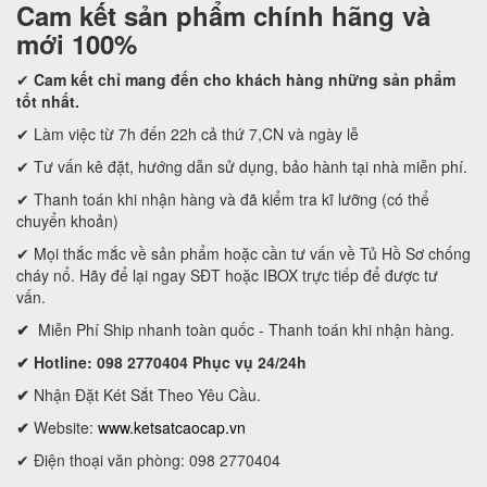
Cam kết
sản phẩm chính hãng và
mới 100%
✔
Cam kết
chỉ mang đến cho khách hàng những sản phẩm
tốt nhất.
✔ Làm việc từ 7h đến 22h cả thứ 7,CN và ngày lễ
✔ Tư vấn kê đặt, hướng dẫn sử dụng, bảo hành tại nhà miễn phí.
✔ Thanh toán khi nhận hàng và đã kiểm tra kĩ lưỡng (có thể
chuyển khoản)
✔ Mọi thắc mắc về sản phẩm hoặc cần tư vấn về Tủ Hồ Sơ chống
cháy nổ. Hãy để lại ngay SĐT hoặc IBOX trực tiếp để được tư
vấn.
✔
Miễn Phí Ship nhanh toàn quốc - Thanh toán khi nhận hàng.
✔ Hotline: 098 2770404 Phục vụ 24/24h
✔
Nhận Đặt Két Sắt Theo Yêu Cầu.
✔
Website:
www.ketsatcaocap.vn
✔ Điện thoại văn phòng: 098 2770404