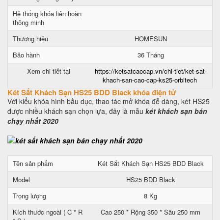
Hệ thống khóa liên hoàn
thông minh
Thương hiệu
HOMESUN
Bảo hành
36 Tháng
Xem chi tiết tại
https://ketsatcaocap.vn/chi-tiet/ket-sat-
khach-san-cao-cap-ks25-orbitech
Két Sắt Khách Sạn HS25 BDD Black khóa điện tử
Với kiểu khóa hình bầu dục, thao tác mở khóa đễ dàng, két HS25
được nhiều khách sạn chọn lựa, đây là mẫu
két khách sạn bán
chạy nhất 2020
Tên sản phẩm
Két Sắt Khách Sạn HS25 BDD Black
Model
HS25 BDD Black
Trọng lượng
8 Kg
Kích thước ngoài ( C * R
Cao 250 * Rộng 350 * Sâu 250 mm