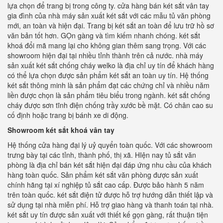
lựa chọn để trang bị trong công ty. cửa hàng bán két sắt vân tay
gia đình của nhà máy sản xuất két sắt với các mẫu tủ văn phòng
mới, an toàn và hiện đại. Trang bị két sắt an toàn để lưu trữ hồ sơ
văn bản tốt hơn. GỌn gàng và tìm kiếm nhanh chóng. két sắt
khoá đổi mã mang lại cho không gian thêm sang trọng. Với các
showroom hiện đại tại nhiều tỉnh thành trên cả nước. nhà máy
sản xuất két sắt chống cháy welko là địa chỉ uy tín để khách hàng
có thể lựa chọn được sản phẩm két sắt an toàn uy tín. Hệ thống
két sắt thông minh là sản phẩm đạt các chứng chỉ và nhiều năm
liền được chọn là sản phẩm tiêu biểu trong ngành. két sắt chống
cháy được sơn tĩnh điện chống trầy xước bề mặt. Có chân cao su
cố định hoặc trang bị bánh xe di động.
Showroom két sắt khoá vân tay
Hệ thống cửa hàng đại lý uỷ quyển toàn quốc. Với các showroom
trưng bày tại các tỉnh, thành phố, thị xã. HIện nay tủ sắt văn
phòng là địa chỉ bán két sắt hiện đại đáp ứng nhu cầu của khách
hàng toàn quốc. Sản phẩm két sắt văn phòng được sản xuất
chính hãng tại xí nghiệp tủ sắt cao cấp. Được bảo hành 5 năm
trên toàn quốc. két sắt điện tử được hỗ trợ hướng dẫn thiết lập và
sử dụng tại nhà miễn phí. Hỗ trợ giao hàng và thanh toán tại nhà.
két sắt uy tín được sản xuất với thiết kế gọn gàng, rất thuận tiện