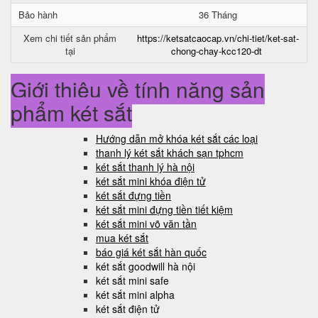
Bảo hành
36 Tháng
Xem chi tiết sản phẩm
https://ketsatcaocap.vn/chi-tiet/ket-sat-
tại
chong-chay-kcc120-dt
Giới thiệu về tính năng sản
phẩm két sắt
Hướng dẫn mở khóa két sắt các loại
thanh lý két sắt khách sạn tphcm
két sắt thanh lý hà nội
két sắt mini khóa điện tử
két sắt đựng tiền
két sắt mini đựng tiền tiết kiệm
két sắt mini võ văn tần
mua két sắt
báo giá két sắt hàn quốc
két sắt goodwill hà nội
két sắt mini safe
két sắt mini alpha
két sắt điện tử