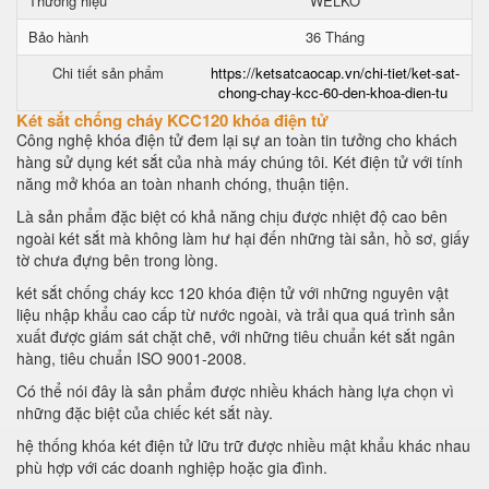
Thương hiệu
WELKO
Bảo hành
36 Tháng
Chi tiết sản phẩm
https://ketsatcaocap.vn/chi-tiet/ket-sat-
chong-chay-kcc-60-den-khoa-dien-tu
Két sắt chống cháy KCC120 khóa điện tử
Công nghệ khóa điện tử đem lại sự an toàn tin tưởng cho khách
hàng sử dụng két sắt của nhà máy chúng tôi. Két điện tử với tính
năng mở khóa an toàn nhanh chóng, thuận tiện.
Là sản phẩm đặc biệt có khả năng chịu được nhiệt độ cao bên
ngoài két sắt mà không làm hư hại đến những tài sản, hồ sơ, giấy
tờ chưa đựng bên trong lòng.
két sắt chống cháy kcc 120 khóa điện tử với những nguyên vật
liệu nhập khẩu cao cấp từ nước ngoài, và trải qua quá trình sản
xuất được giám sát chặt chẽ, với những tiêu chuẩn két sắt ngân
hàng, tiêu chuẩn ISO 9001-2008.
Có thể nói đây là sản phẩm được nhiều khách hàng lựa chọn vì
những đặc biệt của chiếc két sắt này.
hệ thống khóa két điện tử lữu trữ được nhiều mật khẩu khác nhau
phù hợp với các doanh nghiệp hoặc gia đình.