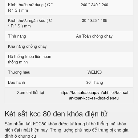
Kích thước sử dụng ( C *
240 * 340 * 240
R * S ) mm
Kích thước ngăn kéo ( C
30 * 325 * 185
* R * S ) mm
Tính năng
An Toàn chống cháy
Khả năng chống cháy
Hệ thống khóa liên hoàn
thông minh
Thương hiệu
WELKO
Bảo hành
36 Tháng
Xem chi tiết tại
https://ketsatcaocap.vn/chi-tiet/ket-sat-
an-toan-kcc-41-khoa-dien-tu
Két sắt kcc 80 đen khóa điện tử
Sản phẩm két KCC80 khóa được tử trang bị hệ thống mã khóa
hiện đại nhất hiện nay. Trọng lượng phù hợp để trang bị cho gia
đình ở chung cư.