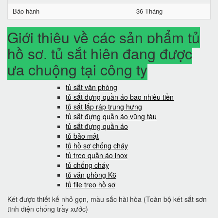
Bảo hành
36 Tháng
Giới thiệu về các sản phẩm tủ
hồ sơ, tủ sắt hiện đang được
ưa chuộng tại công ty
tủ sắt văn phòng
tủ sắt đựng quần áo bao nhiêu tiền
tủ sắt lắp ráp trung hưng
tủ sắt đựng quần áo vũng tàu
tủ sắt đựng quần áo
tủ bảo mật
tủ hồ sơ chống cháy
tủ treo quần áo inox
tủ chống cháy
tủ văn phòng K6
tủ file treo hồ sơ
Két được thiết kế nhỏ gọn, màu sắc hài hòa (Toàn bộ két sắt sơn
tĩnh điện chống trầy xước)