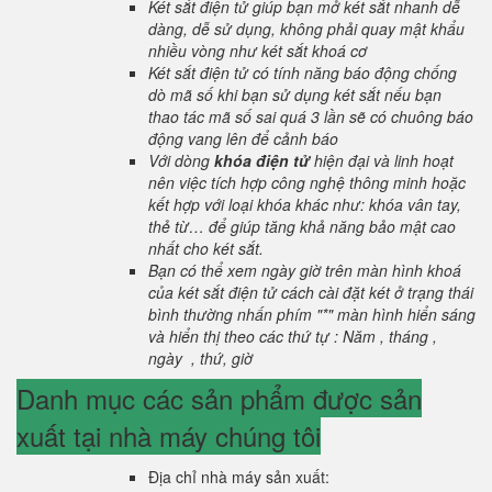
Két sắt điện tử giúp bạn mở két sắt nhanh dễ
dàng, dễ sử dụng, không phải quay mật khẩu
nhiều vòng như két sắt khoá cơ
Két sắt điện tử có tính năng báo động chống
dò mã số khi bạn sử dụng két sắt nếu bạn
thao tác mã số sai quá 3 lần sẽ có chuông báo
động vang lên để cảnh báo
Với dòng
khóa điện tử
hiện đại và linh hoạt
nên việc tích hợp công nghệ thông minh hoặc
kết hợp với loại khóa khác như: khóa vân tay,
thẻ từ… để giúp tăng khả năng bảo mật cao
nhất cho két sắt.
Bạn có thể xem ngày giờ trên màn hình khoá
của két sắt điện tử cách cài đặt két ở trạng thái
bình thường nhấn phím "*" màn hình hiển sáng
và hiển thị theo các thứ tự : Năm , tháng ,
ngày , thứ, giờ
Danh mục các sản phẩm được sản
xuất tại nhà máy chúng tôi
Địa chỉ nhà máy sản xuất: