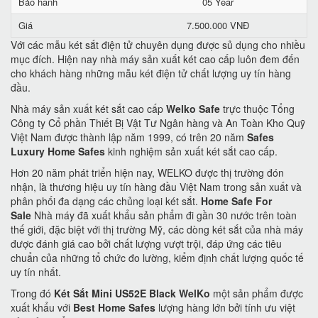
Bảo hành
05 Year
Giá
7.500.000 VNĐ
Với các mẫu két sắt điện tử chuyên dụng được sủ dụng cho nhiều
mục đích. Hiện nay nhà máy sản xuất két cao cấp luôn đem đến
cho khách hàng những mẫu két điện tử chất lượng uy tín hàng
đầu.
Nhà máy sản xuất két sắt cao cấp
Welko Safe
trực thuộc Tổng
Công ty Cổ phần Thiết Bị Vật Tư Ngân hàng và An Toàn Kho Quỹ
Việt Nam được thành lập năm 1999, có trên 20 năm
Safes
Luxury Home Safes
kinh nghiệm sản xuất két sắt cao cấp.
Hơn 20 năm phát triển hiện nay, WELKO được thị trường đón
nhận, là thương hiệu uy tín hàng đầu Việt Nam trong sản xuất và
phân phối đa dạng các chủng loại két sắt.
Home Safe For
Sale
Nhà máy đã xuất khẩu sản phẩm đi gần 30 nước trên toàn
thế giới, đặc biệt với thị trường Mỹ, các dòng két sắt của nhà máy
được đánh giá cao bởi chất lượng vượt trội, đáp ứng các tiêu
chuẩn của những tổ chức đo lường, kiểm định chất lượng quốc tế
uy tín nhất.
Trong đó
Két Sắt Mini US52E Black WelKo
một sản phẩm được
xuất khẩu với
Best Home Safes
lượng hàng lớn bởi tính ưu việt