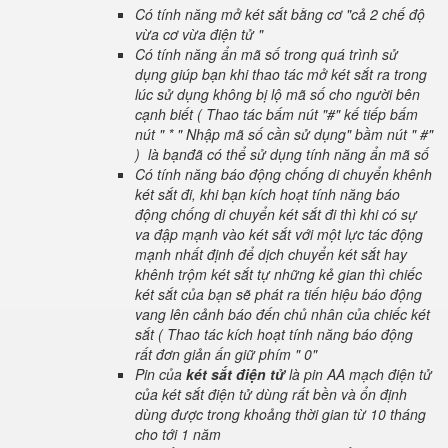
Có tính năng mở két sắt bằng cơ "cả 2 chế độ
vừa cơ vừa điện tử "
Có tính năng ẩn mã số trong quá trình sử
dụng giúp bạn khi thao tác mở két sắt ra trong
lúc sử dụng không bị lộ mã số cho người bên
cạnh biết ( Thao tác bấm nút "#" kế tiếp bấm
nút " * " Nhập mã số cần sử dụng" bầm nút " #"
) là bạnđã có thể sử dụng tính năng ẩn mã số
Có tính năng báo động chống di chuyển khênh
két sắt đi, khi bạn kích hoạt tính năng báo
động chống di chuyển két sắt đi thì khi có sự
va đập mạnh vào két sắt với một lực tác động
mạnh nhất định để dịch chuyển két sắt hay
khênh trộm két sắt tự những kẻ gian thì chiếc
két sắt của bạn sẽ phát ra tiến hiệu báo động
vang lên cảnh báo đến chủ nhân của chiếc két
sắt ( Thao tác kích hoạt tính năng báo động
rất đơn giản ấn giữ phím " 0"
Pin của
két sắt điện tử
là pin AA mạch điện tử
của két sắt điện tử dùng rất bền và ổn định
dùng được trong khoảng thời gian từ 10 tháng
cho tới 1 năm