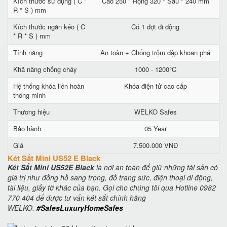
Kích thước sử dụng ( C *
Cao 250 * Rộng 320 * Sâu * 240 mm
R * S ) mm
Kích thước ngăn kéo ( C
Có 1 đợt di động
* R * S ) mm
Tính năng
An toàn + Chống trộm đập khoan phá
Khả năng chống cháy
1000 - 1200°C
Hệ thống khóa liên hoàn
Khóa điện tử cao cấp
thông minh
Thương hiệu
WELKO Safes
Bảo hành
05 Year
Giá
7.500.000 VNĐ
Két Sắt Mini US52 E Black
Két Sắt Mini US52E Black
là nơi an toàn để giữ những tài sản có
giá trị như đồng hồ sang trọng, đồ trang sức, điện thoại di động,
tài liệu, giấy tờ khác của bạn. Gọi cho chúng tôi qua Hotline 0982
770 404 để được tư vấn két sắt chính hãng
WELKO.
#SafesLuxuryHomeSafes