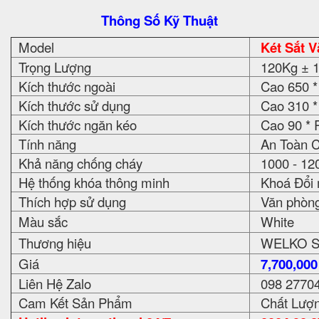
Thông Số Kỹ Thuật
Model
Két Sắt 
Trọng Lượng
120Kg ± 
Kích thước ngoài
Cao 650 *
Kích thước sử dụng
Cao 310 *
Kích thước ngăn kéo
Cao 90 * 
Tính năng
An Toàn C
Khả năng chống cháy
1000 - 12
Hệ thống khóa thông minh
Khoá Đổi m
Thích hợp sử dụng
Văn phòng, 
Màu sắc
White
Thương hiệu
WELKO S
Giá
7,700,00
Liên Hệ Zalo
098 2770
Cam Kết Sản Phẩm
Chất Lượn