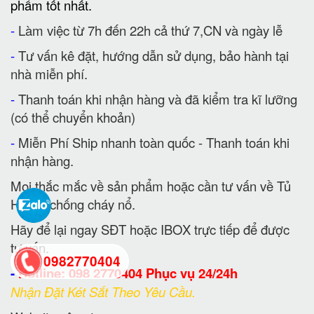
phẩm tốt nhất.
-
Làm việc từ 7h đến 22h cả thứ 7,CN và ngày lễ
-
Tư vấn kê đặt, hướng dẫn sử dụng, bảo hành tại
nhà miễn phí.
-
Thanh toán khi nhận hàng và đã kiểm tra kĩ lưỡng
(có thể chuyển khoản)
-
Miễn Phí Ship nhanh toàn quốc - Thanh toán khi
nhận hàng.
Mọi thắc mắc về sản phẩm hoặc cần tư vấn về Tủ
Hồ Sơ chống cháy nổ.
Hãy để lại ngay SĐT hoặc IBOX trực tiếp để được
tư vấn.
0982770404
-
Hotline: 098 2770404 Phục vụ 24/24h
Nhận Đặt Két Sắt Theo Yêu Cầu.
back