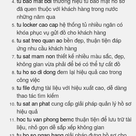
tu bao mat bdi
thương hiệu tủ bảo mật hồ sơ
đã quen thuộc với khách hàng trong nước
những năm qua
tu locker cao cap
hệ thống tủ nhiều ngăn có
khóa phục vụ gửi đồ cho khách hàng
tu sat treo quan ao
bền đẹp, thuận tiện đáp
ứng nhu cầu khách hàng
tu sat mam non
thiết kế nhiều màu sắc, đẹp,
không gian vừa phải để bé có thể tự cất đồ
tu ho so di dong
đem lại hiệu quả cao trong
công việc
tu file
đựng tài liệu với hiệu xuất cao, dễ dàng
thao tác tìm kiếm
tu sat an phat
cung cấp giải pháp quản lý hồ sơ
hiệu quả
hoc tu van phong bemc
thuận tiện để lưu trữ tài
liệu, nhỏ gọn dễ sắp xếp không gian
tu ho so ngan hang
giải pháp đựng hồ sơ cho