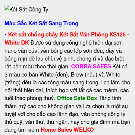
Màu Sắc Két Sắt Sang Trọng
•
Két sắt chống cháy Két Sắt Văn Phòng KS125 -
White DK
Được sử dụng công nghệ hiện đại sơn
nano vân búa, vân bông các lớp sơn đều, dày và
bóng mịn dễ lau chùi vệ sinh, chống rỉ và đặc biệt
rất bền màu theo thời gian.
COBRA SAFES
Két có
3 màu cơ bản White (đen), Brow (nâu) và White
(trắng) đều là các tông màu sang trọng, lịch lãm cho
nội thất hiện đại, thích hợp với tất cả các mệnh, các
tuổi theo phong thuỷ.
Office Safe Box
Tăng tính
thẩm mỹ cao cho không gian và lưạ chọn là một sự
tuyệt vời cho cấp cao lãnh đạo, văn phòng công ty
thủ quỹ, văn thư, thu ngân, hay cho gia đình mà bạn
đang tìm kiếm
Home Safes WELKO