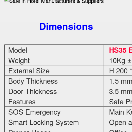
Dimensions
Model
HS35 E
Weight
10Kg ±
External Size
H 200 *
Body Thickness
1.5 m
Door Thickness
3.5 m
Features
Safe Pr
SOS Emergency
Main Ke
Smart Locking System
Open an