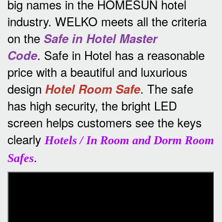
big names in the HOMESUN hotel
industry.
WELKO meets all the criteria
on the
Safe in Hotel Master
.
Safe in Hotel has a reasonable
Code
price with a beautiful and luxurious
design
.
The safe
Hotel Room Safe
has high security, the bright LED
screen helps customers see the keys
clearly
Hotels / In Room and Dorm Room
.
Safes