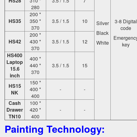
HS28
310 *
3.5 / 1.5
7
280
200 *
HS35
350 *
3.5 / 1.5
10
3-8 Digital
Silver
370
code
Black
200 *
Emergenc
HS42
430 *
3.5 / 1.5
12
White
key
370
HS400
400 *
Laptop
440 *
3.5 / 1.5
15
15.6
370
inch
150 *
HS15
400 *
-
-
NK
400
Cash
100 *
Drawer
420 *
-
-
TN10
400
Painting Technology: