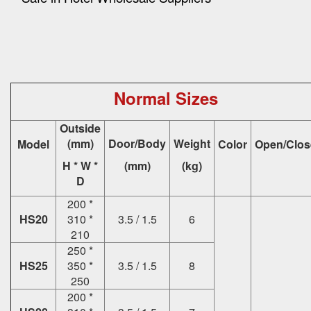
Normal Sizes
Outside
(mm)
Door/Body
Weight
Model
Color
Open/Clos
H * W *
(mm)
(kg)
D
200 *
HS20
310 *
3.5 / 1.5
6
210
250 *
HS25
350 *
3.5 / 1.5
8
250
200 *