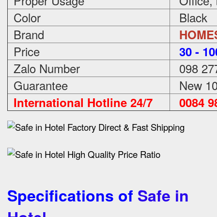
Proper Usage
Office,
Color
Black
Brand
HOME
Price
3
0 - 1
Zalo Number
098 27
Guarantee
New 100
International Hotline 24/7
0084 98
Specifications of
Safe in