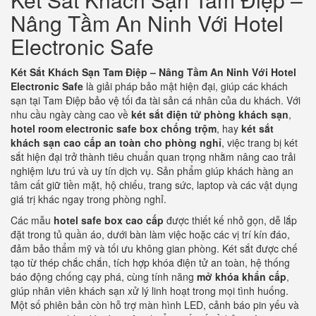
Nâng Tầm An Ninh Với Hotel
Electronic Safe
Két Sắt Khách Sạn Tam Điệp – Nâng Tầm An Ninh Với Hotel
Electronic Safe
là giải pháp bảo mật hiện đại, giúp các khách
sạn tại Tam Điệp bảo vệ tối đa tài sản cá nhân của du khách. Với
nhu cầu ngày càng cao về
két sắt điện tử phòng khách sạn
,
hotel room electronic safe box chống trộm
, hay
két sắt
khách sạn cao cấp an toàn cho phòng nghỉ
, việc trang bị két
sắt hiện đại trở thành tiêu chuẩn quan trọng nhằm nâng cao trải
nghiệm lưu trú và uy tín dịch vụ. Sản phẩm giúp khách hàng an
tâm cất giữ tiền mặt, hộ chiếu, trang sức, laptop và các vật dụng
giá trị khác ngay trong phòng nghỉ.
Các mẫu
hotel safe box cao cấp
được thiết kế nhỏ gọn, dễ lắp
đặt trong tủ quần áo, dưới bàn làm việc hoặc các vị trí kín đáo,
đảm bảo thẩm mỹ và tối ưu không gian phòng. Két sắt được chế
tạo từ thép chắc chắn, tích hợp khóa điện tử an toàn, hệ thống
báo động chống cạy phá, cùng tính năng
mở khóa khẩn cấp
,
giúp nhân viên khách sạn xử lý linh hoạt trong mọi tình huống.
Một số phiên bản còn hỗ trợ màn hình LED, cảnh báo pin yếu và