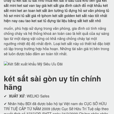
cháy
tủ két sắt
tủ sắt nhỏ
mua két sắt ở đâu
cửa kho tiền
giá két
sắt mini
ket sat van tay
giá két sắt gia đình
cách đổ mật khẩu két
sắt mini
ket an toan
két sắt âm tường
tủ đựng hồ sơ văn phòng
tủ
hồ sơ mini
tủ sắt giá rẻ tphcm
két sắt golden
két sắt nào tốt nhất
hiện nay
cau tao ket sat
tủ đựng tài liệu bằng sắt
két sắt nhỏ
muốn, phù hợp sử dụng trong văn phòng, gia đình có tính năng
chống cháy và hệ thống khoá an toàn cao là kết quả của sự sáng
tạo từ một dạng vật cứng có khả năng chống cháy tại một
ngưỡng nhiệt độ độ nhất định. Loại két sắt này có thiết kế đặc biệt
cô lập trong trường hợp hỏa hoạn. Những tài sản giá trị bên trong
sẽ luôn được bảo đảm an toàn tốt nhất.
két sắt sài gòn uy tín chính
hãng
✔
XUẤT XỨ
: WELKO Safes
✔ Nhãn hiệu BDI đã được bảo hộ tại Việt nam do CỤC SỞ HỮU
TRÍ TUỆ CẤP TỪ NĂM 2009 (được Cục Sở Hữu Trí Tuệ cấp theo
quyết định số 3737/QĐ-SHTT ngày 24/2/2009 Chứng nhận nhãn