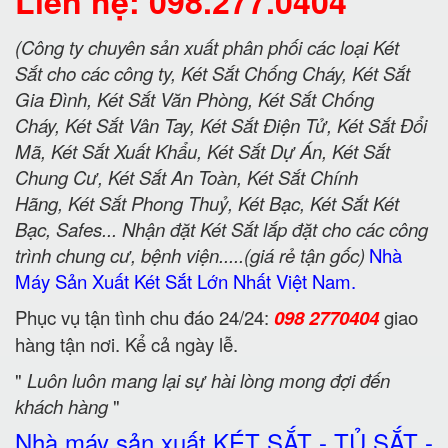
Liên hệ: 098.277.0404
(Công ty chuyên sản xuất phân phối các loại Két
Sắt cho các công ty, Két Sắt Chống Cháy, Két Sắt
Gia Đình, Két Sắt Văn Phòng, Két Sắt Chống
Cháy, Két Sắt Vân Tay, Két Sắt Điện Tử, Két Sắt Đổi
Mã, Két Sắt Xuất Khẩu, Két Sắt Dự Án, Két Sắt
Chung Cư, Két Sắt An Toàn, Két Sắt Chính
Hãng, Két Sắt Phong Thuỷ, Két Bạc, Két Sắt Két
Bạc, Safes... Nhận đặt Két Sắt lắp đặt cho các công
trình chung cư, bệnh viện.....(giá rẻ tận gốc)
Nhà
Máy Sản Xuất Két Sắt Lớn Nhất Việt Nam.
Phục vụ tận tình chu đáo 24/24:
098 2770404
giao
hàng tận nơi. Kể cả ngày lễ.
"
Luôn luôn mang lại sự hài lòng mong đợi đến
khách hàng
"
Nhà máy sản xuất KÉT SẮT - TỦ SẮT -