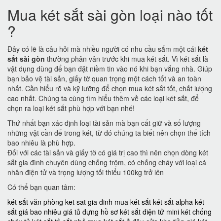
Mua két sắt sài gòn loại nào tốt
?
Đây có lẽ là câu hỏi mà nhiều người có nhu cầu sắm một cái
két
sắt sài gòn
thường phân vân trước khi mua két sắt. Vì két sắt là
vật dụng dùng để bạn đặt niềm tin vào nó khi bạn vắng nhà. Giúp
bạn bảo vệ tài sản, giấy tờ quan trọng một cách tốt và an toàn
nhất. Cần hiểu rõ và kỹ lưỡng để chọn mua két sắt tốt, chất lượng
cao nhất. Chúng ta cùng tìm hiểu thêm về các loại két sắt, để
chọn ra loại két sắt phù hợp với bạn nhé!
Thứ nhất bạn xác định loại tài sản mà bạn cất giữ và số lượng
những vật cần để trong két, từ đó chúng ta biết nên chọn thể tích
bao nhiêu là phù hợp.
Đối với các tài sản và giấy tờ có giá trị cao thì nên chọn dòng két
sắt gia đình chuyên dùng chống trộm, có chống cháy với loại cá
nhân điện tử và trọng lượng tối thiểu 100kg trở lên
Có thể bạn quan tâm:
két sắt văn phòng
ket sat gia dinh
mua két sắt
két sắt alpha
két
sắt giá bao nhiêu
giá tủ đựng hồ sơ
két sắt điện tử mini
két chống