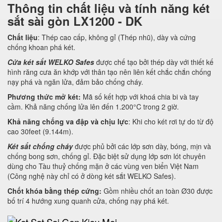
Thông tin chất liệu và tính năng két
sắt sài gòn LX1200 - DK
Chất liệu
: Thép cao cấp, không gỉ (Thép nhũ), dày và cứng
chống khoan phá két.
Cửa két sắt WELKO Safes
được chế tạo bởi thép dày với thiết kế
hình răng cưa ăn khớp với thân tạo nên liên kết chắc chắn chống
nạy phá và ngăn lửa, đảm bảo chống cháy.
Phương thức mở két:
Mã số kết hợp với khoá chia bi và tay
cầm. Khả năng chống lửa lên đến 1.200°C trong 2 giờ.
Khả năng chống va đập và chịu lực
: Khi cho két rơi tự do từ độ
cao 30feet (9.144m).
Két sắt chống cháy
được phủ bởi các lớp sơn dày, bóng, mịn và
chống bong sơn, chống gỉ. Đặc biệt sử dụng lớp sơn lót chuyên
dùng cho Tàu thuỷ chống mặn ở các vùng ven biển Việt Nam
(Công nghệ này chỉ có ở dòng két sắt WELKO Safes).
Chốt khóa bằng thép cứng:
Gồm nhiều chốt an toàn Ø30 được
bố trí 4 hướng xung quanh cửa, chống nạy phá két.