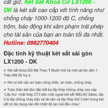
cất giữ.
Két Sắt Khoá Cơ LX1200 -
DK
là két sắt cao cấp với tính năng như
chống cháy 1000-1200 độ C, chống
trộm, báo động khi xâm phạm trái phép
cho tài sản của bạn an toàn tối đa nhất.
Hotline: 0982770404
Đặc tính kỹ thuật két sắt sài gòn
LX1200 - DK
✔ Két sắt khóa Đổi Mã Theo Ý Muốn thế hệ mới cài lên đến 1
Triệu Mã Số tùy ý.
✔ Két có kết cấu an toàn vững chắc, an toàn, chống cháy
✔ Toàn thân két đúc đặc bởi ba lớp thép chống cháy cao cấp
“Lớp thứ nhất thép CT3 bên mặt ngoài két sắt WELKO Safes, lớp
2 là lớp chống cháy bảo vệ tài sản và lớp thép thứ 3 bên trong két
sắt có tác dụng cân đối nhiệt độ lan toả đều nhau”.