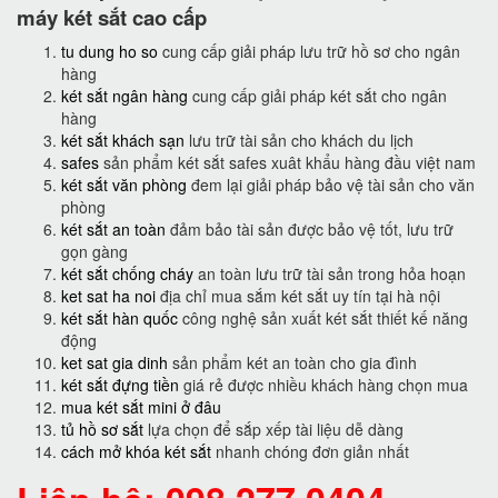
máy két sắt cao cấp
tu dung ho so
cung cấp giải pháp lưu trữ hồ sơ cho ngân
hàng
két sắt ngân hàng
cung cấp giải pháp két sắt cho ngân
hàng
két sắt khách sạn
lưu trữ tài sản cho khách du lịch
safes
sản phẩm két sắt safes xuât khẩu hàng đầu việt nam
két sắt văn phòng
đem lại giải pháp bảo vệ tài sản cho văn
phòng
két sắt an toàn
đảm bảo tài sản được bảo vệ tốt, lưu trữ
gọn gàng
két sắt chống cháy
an toàn lưu trữ tài sản trong hỏa hoạn
ket sat ha noi
địa chỉ mua sắm két sắt uy tín tại hà nội
két sắt hàn quốc
công nghệ sản xuất két sắt thiết kế năng
động
ket sat gia dinh
sản phẩm két an toàn cho gia đình
két sắt đựng tiền
giá rẻ được nhiều khách hàng chọn mua
mua két sắt mini ở đâu
tủ hồ sơ sắt
lựa chọn để sắp xếp tài liệu dễ dàng
cách mở khóa két sắt
nhanh chóng đơn giản nhất