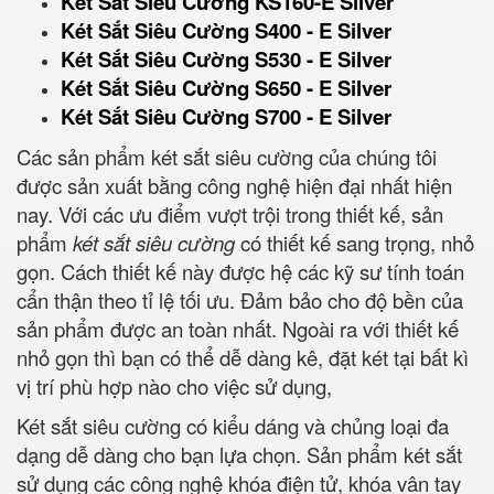
Két Sắt Siêu Cường KS160-E Silver
Két Sắt Siêu Cường S400 - E Silver
Két Sắt Siêu Cường S530 - E Silver
Két Sắt Siêu Cường S650 - E Silver
Két Sắt Siêu Cường S700 - E Silver
Các sản phẩm két sắt siêu cường của chúng tôi
được sản xuất bằng công nghệ hiện đại nhất hiện
nay. Với các ưu điểm vượt trội trong thiết kế, sản
phẩm
két sắt siêu cường
có thiết kế sang trọng, nhỏ
gọn. Cách thiết kế này được hệ các kỹ sư tính toán
cẩn thận theo tỉ lệ tối ưu. Đảm bảo cho độ bền của
sản phẩm được an toàn nhất. Ngoài ra với thiết kế
nhỏ gọn thì bạn có thể dễ dàng kê, đặt két tại bất kì
vị trí phù hợp nào cho việc sử dụng,
Két sắt siêu cường có kiểu dáng và chủng loại đa
dạng dễ dàng cho bạn lựa chọn. Sản phẩm két sắt
sử dụng các công nghệ khóa điện tử, khóa vân tay