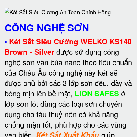
CÔNG NGHỆ SƠN
•
Két Sắt Siêu Cường WELKO KS140
được sử dụng công
Brown - Silver
nghệ sơn vân búa nano theo tiêu chuẩn
của Châu Âu công nghệ này két sẽ
được phủ bởi các 3 lớp sơn đều, dày và
bóng mịn lên bề mặt,
ở
LION SAFES
lớp sơn lót dùng các loại sơn chuyên
dụng cho tàu thuỷ nên có khả năng
chống mặn tốt, phù hợp cho các vùng
ven biển,
giúp
Két Sắt Xuất Khẩu