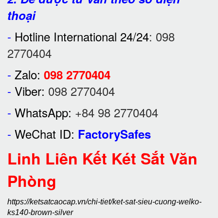
thoại
-
Hotline International 24/24
:
098
2770404
-
Zalo:
098 2770404
-
Viber:
098 2770404
-
WhatsApp:
+84 98 2770404
-
WeChat ID:
FactorySafes
Linh Liên Kết Két Sắt Văn
Phòng
https://ketsatcaocap.vn/chi-tiet/ket-sat-sieu-cuong-welko-
ks140-brown-silver