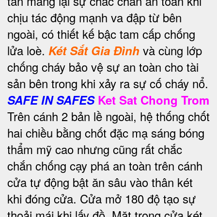
tấn mang lại sự chắc chắn an toàn khi
chịu tác động mạnh va đập từ bên
ngoài, có thiết kế bậc tam cấp chống
lửa loè.
và cùng lớp
Két Sắt Gia Đình
chống cháy bảo vệ sự an toàn cho tài
sản bên trong khi xảy ra sự cố cháy nổ.
SAFE IN SAFES
Ket Sat Chong Trom
Trên cánh 2 bản lề ngoài, hệ thống chốt
hai chiều bằng chốt đặc mạ sáng bóng
thẩm mỹ cao nhưng cũng rất chắc
chắn chống cạy phá an toàn trên cánh
cửa tự động bật ăn sâu vào thân két
khi đóng cửa. Cửa mở 180 độ tạo sự
thoải mái khi lấy đồ. Mặt trong cửa két