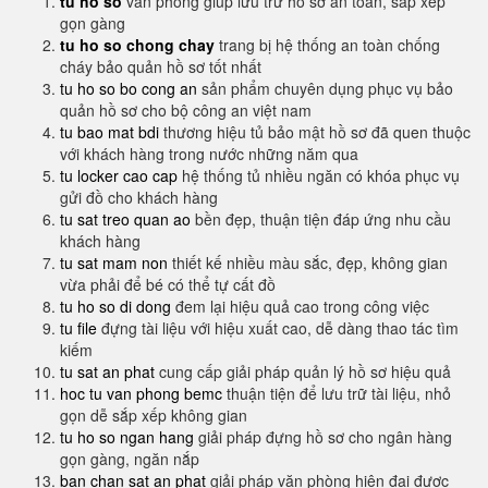
tu ho so
văn phòng giúp lưu trữ hồ sơ an toàn, sắp xếp
gọn gàng
tu ho so chong chay
trang bị hệ thống an toàn chống
cháy bảo quản hồ sơ tốt nhất
tu ho so bo cong an
sản phẩm chuyên dụng phục vụ bảo
quản hồ sơ cho bộ công an việt nam
tu bao mat bdi
thương hiệu tủ bảo mật hồ sơ đã quen thuộc
với khách hàng trong nước những năm qua
tu locker cao cap
hệ thống tủ nhiều ngăn có khóa phục vụ
gửi đồ cho khách hàng
tu sat treo quan ao
bền đẹp, thuận tiện đáp ứng nhu cầu
khách hàng
tu sat mam non
thiết kế nhiều màu sắc, đẹp, không gian
vừa phải để bé có thể tự cất đồ
tu ho so di dong
đem lại hiệu quả cao trong công việc
tu file
đựng tài liệu với hiệu xuất cao, dễ dàng thao tác tìm
kiếm
tu sat an phat
cung cấp giải pháp quản lý hồ sơ hiệu quả
hoc tu van phong bemc
thuận tiện để lưu trữ tài liệu, nhỏ
gọn dễ sắp xếp không gian
tu ho so ngan hang
giải pháp đựng hồ sơ cho ngân hàng
gọn gàng, ngăn nắp
ban chan sat an phat
giải pháp văn phòng hiện đại được