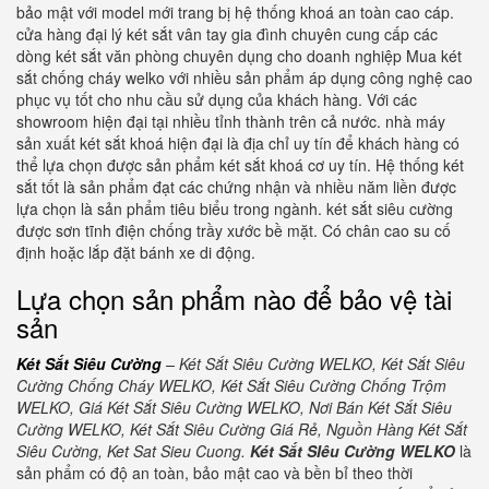
bảo mật với model mới trang bị hệ thống khoá an toàn cao cáp.
cửa hàng đại lý két sắt vân tay gia đình chuyên cung cấp các
dòng két sắt văn phòng chuyên dụng cho doanh nghiệp Mua két
sắt chống cháy welko với nhiều sản phẩm áp dụng công nghệ cao
phục vụ tốt cho nhu cầu sử dụng của khách hàng. Với các
showroom hiện đại tại nhiều tỉnh thành trên cả nước. nhà máy
sản xuất két sắt khoá hiện đại là địa chỉ uy tín để khách hàng có
thể lựa chọn được sản phẩm két sắt khoá cơ uy tín. Hệ thống két
sắt tốt là sản phẩm đạt các chứng nhận và nhiều năm liền được
lựa chọn là sản phẩm tiêu biểu trong ngành. két sắt siêu cường
được sơn tĩnh điện chống trầy xước bề mặt. Có chân cao su cố
định hoặc lắp đặt bánh xe di động.
Lựa chọn sản phẩm nào để bảo vệ tài
sản
Két Sắt Siêu Cường
– Két Sắt Siêu Cường WELKO, Két Sắt Siêu
Cường Chống Cháy WELKO, Két Sắt Siêu Cường Chống Trộm
WELKO, Giá Két Sắt Siêu Cường WELKO, Nơi Bán Két Sắt Siêu
Cường WELKO, Két Sắt Siêu Cường Giá Rẻ, Nguồn Hàng Két Sắt
Siêu Cường, Ket Sat Sieu Cuong.
Két Sắt SIêu Cường WELKO
là
sản phẩm có độ an toàn, bảo mật cao và bền bỉ theo thời