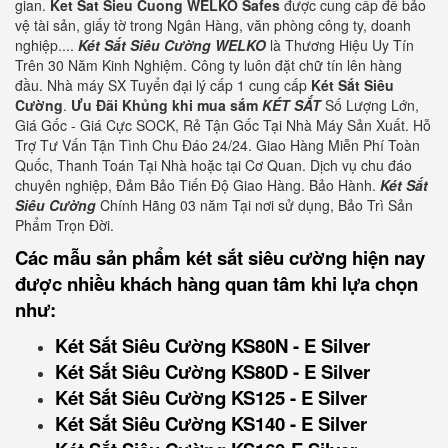
gian.
Ket Sat Sieu Cuong WELKO Safes
được cung cấp để bảo
vệ tài sản, giấy tờ trong Ngân Hàng, văn phòng công ty, doanh
nghiệp....
Két Sắt Siêu Cường WELKO
là Thương Hiệu Uy Tín
Trên 30 Năm Kinh Nghiệm. Công ty luôn đặt chữ tín lên hàng
đầu. Nhà máy SX Tuyển đại lý cấp 1 cung cấp
Két Sắt Siêu
Cường
.
Ưu Đãi Khủng khi mua sắm
KÉT SẮT
Số Lượng Lớn,
Giá Gốc - Giá Cực SOCK, Rẻ Tận Gốc Tại Nhà Máy Sản Xuất. Hỗ
Trợ Tư Vấn Tận Tình Chu Đáo 24/24. Giao Hàng Miễn Phí Toàn
Quốc, Thanh Toán Tại Nhà hoặc tại Cơ Quan. Dịch vụ chu đáo
chuyên nghiệp, Đảm Bảo Tiến Độ Giao Hàng. Bảo Hành.
Két Sắt
Siêu Cường
Chính Hãng 03 năm Tại nơi sử dụng, Bảo Trì Sản
Phẩm Trọn Đời.
Các mẫu sản phẩm két sắt siêu cường hiện nay
được nhiều khách hàng quan tâm khi lựa chọn
như:
Két Sắt Siêu Cường KS80N - E Silver
Két Sắt Siêu Cường KS80D - E Silver
Két Sắt Siêu Cường KS125 - E Silver
Két Sắt Siêu Cường KS140 - E Silver