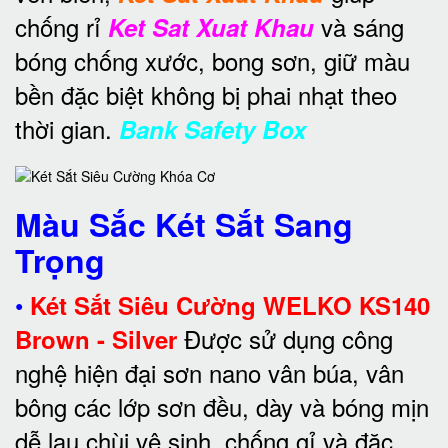
chống rỉ
và sáng
Ket Sat Xuat Khau
bóng chống xước, bong sơn, giữ màu
bền đặc biệt không bị phai nhạt theo
thời gian.
Bank Safety Box
Màu Sắc Két Sắt Sang
Trọng
•
Két Sắt Siêu Cường WELKO KS140
Được sử dụng công
Brown - Silver
nghệ hiện đại sơn nano vân búa, vân
bông các lớp sơn đều, dày và bóng mịn
dễ lau chùi vệ sinh, chống gỉ và đặc