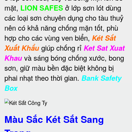
mặt,
ở lớp sơn lót dùng
LION SAFES
các loại sơn chuyên dụng cho tàu thuỷ
nên có khả năng chống mặn tốt, phù
hợp cho các vùng ven biển,
Két Sắt
giúp chống rỉ
Xuất Khẩu
Ket Sat Xuat
và sáng bóng chống xước, bong
Khau
sơn, giữ màu bền đặc biệt không bị
phai nhạt theo thời gian.
Bank Safety
Box
Màu Sắc Két Sắt Sang