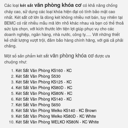
văn phòng khóa cơ
Các loại
két sắt
có khả năng chống
cháy cao, sử dụng các loại khóa hiện đại có tính bảo mật cao
nhất. Két sắt cỡ lớn là dòng két không nhiều nơi bán, tuy nhiên tại
BEMC có rất nhiều mẫu mã lớn nhỏ khác nhau và bạn có thể thoả
sức lựa chọn, với kích thước lớn tiện lợi giúp phục vụ cho các
doanh nghiệp, ngân hàng, nhà nước, công ty..... Với những thiết
kế chất lượng vượt trội, đảm bảo hàng chính hãng, với giá cả phải
chăng.
văn phòng khóa cơ
Một số sản phẩm két sắt
được ưa
chuộng như:
Két Sắt Văn Phòng KS160 - KC
Két Sắt Văn Phòng S530
Két Sắt Văn Phòng KS125 - KC
Két Sắt Văn Phòng KS80D - KC
Két Sắt Văn Phòng KS80N - KC
Két Sắt Văn Phòng KS140 - KC
Két Sắt Văn Phòng S650
Két Sắt Văn Phòng Welko KS140 - KC Brown
Két Sắt Văn Phòng Welko KS80D - KC White
Két Sắt Văn Phòng WELKO KS80N - KC White