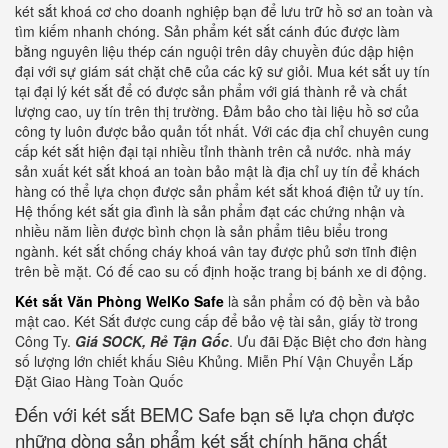
két sắt khoá cơ cho doanh nghiệp bạn để lưu trữ hồ sơ an toàn và
tìm kiếm nhanh chóng. Sản phẩm két sắt cánh đúc được làm
bằng nguyên liệu thép cán nguội trên dây chuyền đúc dập hiện
đại với sự giám sát chặt chẽ của các kỹ sư giỏi. Mua két sắt uy tín
tại đại lý két sắt để có được sản phẩm với giá thành rẻ và chất
lượng cao, uy tín trên thị trường. Đảm bảo cho tài liệu hồ sơ của
công ty luôn được bảo quản tốt nhất. Với các địa chỉ chuyên cung
cấp két sắt hiện đại tại nhiều tỉnh thành trên cả nước. nhà máy
sản xuất két sắt khoá an toàn bảo mật là địa chỉ uy tín để khách
hàng có thể lựa chọn được sản phẩm két sắt khoá điện tử uy tín.
Hệ thống két sắt gia đình là sản phẩm đạt các chứng nhận và
nhiều năm liền được bình chọn là sản phẩm tiêu biểu trong
ngành. két sắt chống cháy khoá vân tay được phủ sơn tĩnh điện
trên bề mặt. Có đế cao su cố định hoặc trang bị bánh xe di động.
Két sắt Văn Phòng WelKo Safe
là sản phẩm có độ bền và bảo
mật cao. Két Sắt được cung cấp để bảo vệ tài sản, giấy tờ trong
Công Ty.
Giá SOCK, Rẻ Tận Gốc
. Ưu đãi Đặc Biệt cho đơn hàng
số lượng lớn chiết khấu Siêu Khủng. Miễn Phí Vận Chuyển Lắp
Đặt Giao Hàng Toàn Quốc
Đến với két sắt BEMC Safe bạn sẽ lựa chọn được
những dòng sản phẩm két sắt chính hãng chất