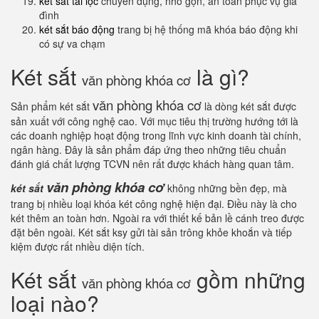
két sắt tài lộc
chuyên dụng, nhỏ gọn, an toàn phục vụ gia
đình
két sắt báo động
trang bị hệ thống mã khóa báo động khi
có sự va chạm
Két sắt
là gì?
văn phòng khóa cơ
văn phòng khóa cơ
Sản phẩm két sắt
là dòng két sắt được
sản xuất với công nghệ cao. Với mục tiêu thị trường hướng tới là
các doanh nghiệp hoạt động trong lĩnh vực kinh doanh tài chính,
ngân hàng. Đây là sản phẩm đáp ứng theo những tiêu chuẩn
đánh giá chất lượng TCVN nên rất được khách hàng quan tâm.
văn phòng khóa cơ
két sắt
không những bền đẹp, mà
trang bị nhiều loại khóa két công nghệ hiện đại. Điều này là cho
két thêm an toàn hơn. Ngoài ra với thiết kế bản lề cánh treo được
đặt bên ngoài. Két sắt ksy gửi tài sản trông khỏe khoắn và tiếp
kiệm được rất nhiều diện tích.
Két sắt
gồm những
văn phòng khóa cơ
loại nào?