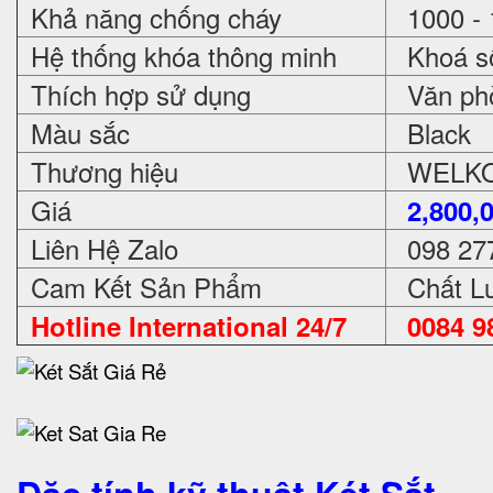
Khả năng chống cháy
1000 - 
Hệ thống khóa thông minh
Khoá số
Thích hợp sử dụng
Văn phòn
Màu sắc
Black
Thương hiệu
WELKO 
Giá
2,800,
Liên Hệ Zalo
098 27
Cam Kết Sản Phẩm
Chất Lư
Hotline International 24/7
0084 98