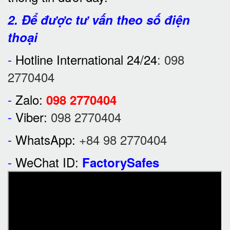
2. Để được tư vấn theo số điện
thoại
-
Hotline International 24/24
:
098
2770404
-
Zalo:
098 2770404
-
Viber:
098 2770404
-
WhatsApp:
+84 98 2770404
-
WeChat ID:
FactorySafes