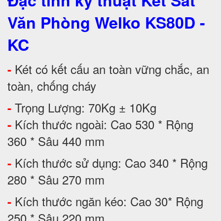
Đặc tính kỹ thuật Két Sắt
Văn Phòng Welko KS80D -
KC
Két có kết cấu an toàn vững chắc, an
-
toàn, chống cháy
Trọng Lượng: 70Kg ± 10Kg
-
Kích thước ngoài: Cao 530 * Rộng
-
360 * Sâu 440 mm
Kích thước sử dụng: Cao 340 * Rộng
-
280 * Sâu 270 mm
Kích thước ngăn kéo: Cao 30* Rộng
-
250 * Sâu 220 mm