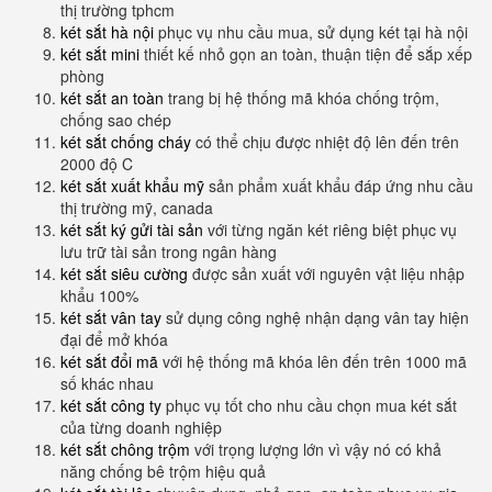
thị trường tphcm
két sắt hà nội
phục vụ nhu cầu mua, sử dụng két tại hà nội
két sắt mini
thiết kế nhỏ gọn an toàn, thuận tiện để sắp xếp
phòng
két sắt an toàn
trang bị hệ thống mã khóa chống trộm,
chống sao chép
két sắt chống cháy
có thể chịu được nhiệt độ lên đến trên
2000 độ C
két sắt xuất khẩu mỹ
sản phẩm xuất khẩu đáp ứng nhu cầu
thị trường mỹ, canada
két sắt ký gửi tài sản
với từng ngăn két riêng biệt phục vụ
lưu trữ tài sản trong ngân hàng
két sắt siêu cường
được sản xuất với nguyên vật liệu nhập
khẩu 100%
két sắt vân tay
sử dụng công nghệ nhận dạng vân tay hiện
đại để mở khóa
két sắt đổi mã
với hệ thống mã khóa lên đến trên 1000 mã
số khác nhau
két sắt công ty
phục vụ tốt cho nhu cầu chọn mua két sắt
của từng doanh nghiệp
két sắt chông trộm
với trọng lượng lớn vì vậy nó có khả
năng chống bê trộm hiệu quả