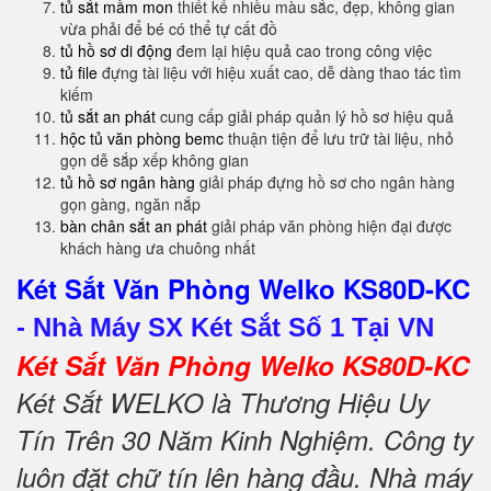
tủ sắt mầm mon
thiết kế nhiều màu sắc, đẹp, không gian
vừa phải để bé có thể tự cất đồ
tủ hồ sơ di động
đem lại hiệu quả cao trong công việc
tủ file
đựng tài liệu với hiệu xuất cao, dễ dàng thao tác tìm
kiếm
tủ sắt an phát
cung cấp giải pháp quản lý hồ sơ hiệu quả
hộc tủ văn phòng bemc
thuận tiện để lưu trữ tài liệu, nhỏ
gọn dễ sắp xếp không gian
tủ hồ sơ ngân hàng
giải pháp đựng hồ sơ cho ngân hàng
gọn gàng, ngăn nắp
bàn chân sắt an phát
giải pháp văn phòng hiện đại được
khách hàng ưa chuông nhất
Két Sắt Văn Phòng Welko KS80D-KC
-
Nhà Máy SX Két Sắt Số 1 Tại VN
Két Sắt Văn Phòng Welko KS80D-KC
Két Sắt WELKO là Thương Hiệu Uy
Tín Trên 30 Năm Kinh Nghiệm. Công ty
luôn đặt chữ tín lên hàng đầu. Nhà máy