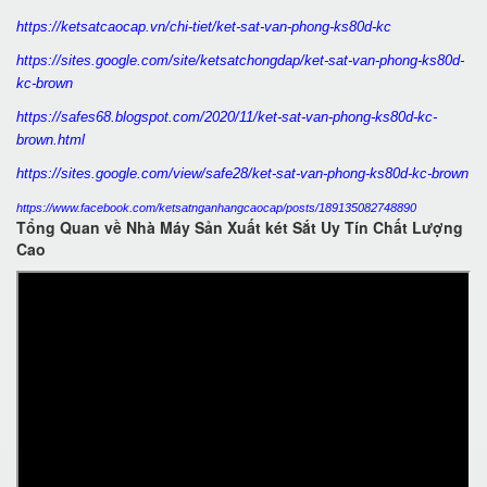
https://ketsatcaocap.vn/chi-tiet/ket-sat-van-phong-ks80d-kc
https://sites.google.com/site/ketsatchongdap/ket-sat-van-phong-ks80d-
kc-brown
https://safes68.blogspot.com/2020/11/ket-sat-van-phong-ks80d-kc-
brown.html
https://sites.google.com/view/safe28/ket-sat-van-phong-ks80d-kc-brown
https://www.facebook.com/ketsatnganhangcaocap/posts/189135082748890
Tổng Quan về Nhà Máy Sản Xuất két Sắt Uy Tín Chất Lượng
Cao