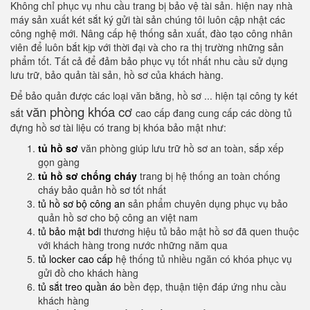
Không chỉ phục vụ nhu cầu trang bị bảo vệ tài sản. hiện nay nhà
máy sản xuất két sắt ký gửi tài sản chúng tôi luôn cập nhật các
công nghệ mới. Nâng cấp hệ thống sản xuất, đào tạo công nhân
viên để luôn bắt kịp với thời đại và cho ra thị trường những sản
phẩm tốt. Tất cả để đảm bảo phục vụ tốt nhất nhu cầu sử dụng
lưu trữ, bảo quản tài sản, hồ sơ của khách hàng.
Để bảo quản được các loại văn bằng, hồ sơ ... hiện tại công ty két
văn phòng khóa cơ
sắt
cao cấp đang cung cấp các dòng tủ
đựng hồ sơ tài liệu có trang bị khóa bảo mật như:
tủ hồ sơ
văn phòng giúp lưu trữ hồ sơ an toàn, sắp xếp
gọn gàng
tủ hồ sơ chống cháy
trang bị hệ thống an toàn chống
cháy bảo quản hồ sơ tốt nhất
tủ hồ sơ bộ công an
sản phẩm chuyên dụng phục vụ bảo
quản hồ sơ cho bộ công an việt nam
tủ bảo mật bdi
thương hiệu tủ bảo mật hồ sơ đã quen thuộc
với khách hàng trong nước những năm qua
tủ locker cao cấp
hệ thống tủ nhiều ngăn có khóa phục vụ
gửi đồ cho khách hàng
tủ sắt treo quần áo
bền đẹp, thuận tiện đáp ứng nhu cầu
khách hàng