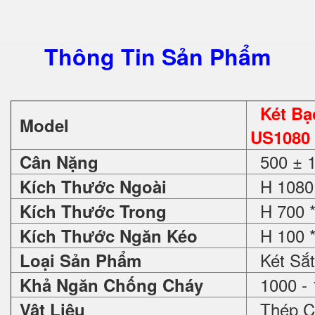
Thông Tin Sản Phẩm
Két B
Model
US1080
500 ± 
Cân Nặng
H 1080 
Kích Thước Ngoài
H 700 *
Kích Thước Trong
H 100 *
Kích Thước Ngăn Kéo
Két Sắt
Loại Sản Phẩm
1000 - 
Khả Ngăn Chống Cháy
Thép C
Vật Liệu