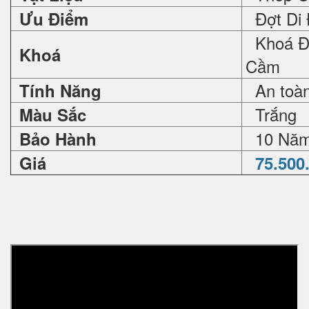
Đợt Di 
Ưu Điểm
Khoá Đi
Khoá
Cầm
An toàn 
Tính Năng
Trắng
Màu Sắc
10 Nă
Bảo Hành
Giá
75.500