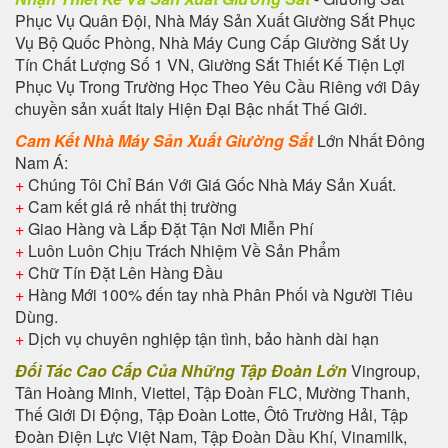
Phục Vụ Quân Đội, Nhà Máy Sản Xuất Giường Sắt Phục
Vụ Bộ Quốc Phòng, Nhà Máy Cung Cấp Giường Sắt Uy
Tín Chất Lượng Số 1 VN, Giường Sắt Thiết Kế Tiện Lợi
Phục Vụ Trong Trường Học Theo Yêu Cầu Riêng với Dây
chuyền sản xuất Italy Hiện Đại Bậc nhất Thế Giới.
Cam Kết Nhà Máy Sản Xuất Giường Sắt
Lớn Nhất Đông
Nam Á:
+
Chúng Tôi Chỉ Bán Với Giá Gốc Nhà Máy Sản Xuất.
+
Cam kết giá rẻ nhất thị trường
+
Giao Hàng và Lắp Đặt Tận Nơi Miễn Phí
+
Luôn Luôn Chịu Trách Nhiệm Về Sản Phẩm
+
Chữ Tín Đặt Lên Hàng Đầu
+
Hàng Mới 100% đến tay nhà Phân Phối và Người Tiêu
Dùng.
+
Dịch vụ chuyên nghiệp tận tình, bảo hành dài hạn
Đối Tác Cao Cấp Của Những Tập Đoàn Lớn
Vingroup,
Tân Hoàng Minh, Viettel, Tập Đoàn FLC, Mường Thanh,
Thế Giới Di Động, Tập Đoàn Lotte, Ôtô Trường Hải, Tập
Đoàn Điện Lực Việt Nam, Tập Đoàn Dầu Khí, Vinamilk,