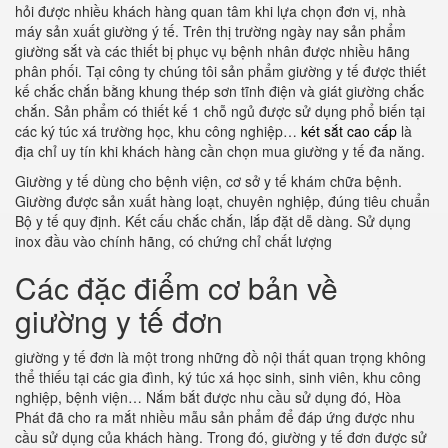
hỏi được nhiều khách hàng quan tâm khi lựa chọn đơn vị, nhà
máy sản xuất giường ý tế. Trên thị trường ngày nay sản phẩm
giường sắt và các thiết bị phục vụ bệnh nhân được nhiều hãng
phân phối. Tại công ty chúng tôi sản phẩm giường y tế được thiết
kế chắc chắn bằng khung thép sơn tĩnh điện và giát giường chắc
chắn. Sản phẩm có thiết kế 1 chỗ ngủ được sử dụng phổ biến tại
các ký túc xá trường học, khu công nghiệp…
két sắt cao cấp
là
địa chỉ uy tín khi khách hàng cần chọn mua giường y tế đa năng.
Giường y tế dùng cho bệnh viện, cơ sở y tế khám chữa bệnh.
Giường được sản xuất hàng loạt, chuyên nghiệp, đúng tiêu chuẩn
Bộ y tế quy định. Kết cấu chắc chắn, lắp đặt dễ dàng. Sử dụng
inox đầu vào chính hãng, có chứng chỉ chất lượng
Các đặc điểm cơ bản về
giường y tế đơn
giường y tế đơn là một trong những đồ nội thất quan trọng không
thể thiếu tại các gia đình, ký túc xá học sinh, sinh viên, khu công
nghiệp, bệnh viện… Nắm bắt được nhu cầu sử dụng đó, Hòa
Phát đã cho ra mắt nhiều mẫu sản phẩm để đáp ứng được nhu
cầu sử dụng của khách hàng. Trong đó, giường y tế đơn được sử