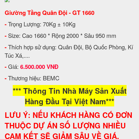
Giường Tầng Quân Đội - GT 1660
-
Trọng Lượng: 70Kg ± 10Kg
-
Size: Cao 1660 * Rộng 2000 * Sâu 950 mm
-
Thích hợp sử dụng: Quân Đội, Bộ Quốc Phòng, Kí
Túc Xá,....
-
Giá:
6.500.000 VNĐ
-
Thương hiệu: BEMC
*** Thông Tin Nhà Máy Sản Xuất
Hàng Đầu Tại Việt Nam***
LƯU Ý: NẾU KHÁCH HÀNG CÓ ĐƠN
THUỘC DỰ ÁN SỐ LƯỢNG NHIỀU
CAM KẾT SẼ GIẢM SÂU VỀ GIÁ.