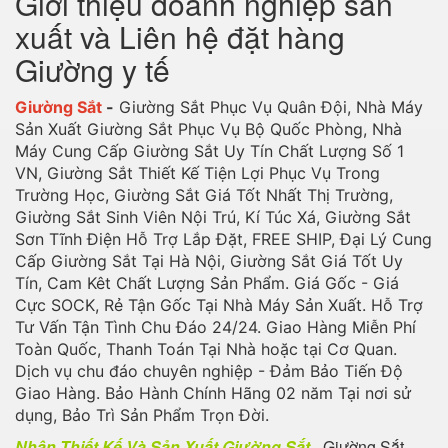
Giới thiệu doanh nghiệp sản
xuất và Liên hệ đặt hàng
Giường y tế
Giường Sắt
-
Giường Sắt Phục Vụ Quân Đội, Nhà Máy
Sản Xuất Giường Sắt Phục Vụ Bộ Quốc Phòng, Nhà
Máy Cung Cấp Giường Sắt Uy Tín Chất Lượng Số 1
VN, Giường Sắt Thiết Kế Tiện Lợi Phục Vụ Trong
Trường Học, Giường Sắt Giá Tốt Nhất Thị Trường,
Giường Sắt Sinh Viên Nội Trú, Kí Túc Xá, Giường Sắt
Sơn Tĩnh Điện Hỗ Trợ Lắp Đặt, FREE SHIP, Đại Lý Cung
Cấp Giường Sắt Tại Hà Nội, Giường Sắt Giá Tốt Uy
Tín, Cam Kêt Chất Lượng Sản Phẩm. Giá Gốc - Giá
Cực SOCK, Rẻ Tận Gốc Tại Nhà Máy Sản Xuất. Hỗ Trợ
Tư Vấn Tận Tình Chu Đáo 24/24. Giao Hàng Miễn Phí
Toàn Quốc, Thanh Toán Tại Nhà hoặc tại Cơ Quan.
Dịch vụ chu đáo chuyên nghiệp - Đảm Bảo Tiến Độ
Giao Hàng. Bảo Hành Chính Hãng 02 năm Tại nơi sử
dụng, Bảo Trì Sản Phẩm Trọn Đời.
Nhận Thiết Kế Và Sản Xuất Giường Sắt
- Giường Sắt