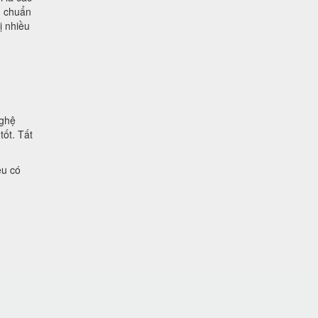
u chuẩn
ị nhiều
nghệ
tốt. Tất
ệu có