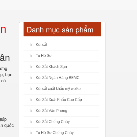
ản
Danh mục sản phẩm
Két sắt
hân
Tủ Hồ Sơ
Két Sắt Khách Sạn
ường
ợp, bạn
Két Sắt Ngân Hàng BEMC
 có
Két sắt xuất khẩu mỹ welko
Két Sắt Xuất Khẩu Cao Cấp
Két Sắt Văn Phòng
giúp
Két Sắt Chống Cháy
ẩn quốc
Tủ Hồ Sơ Chống Cháy