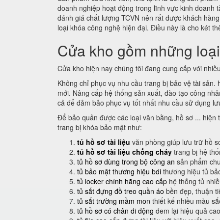
doanh nghiệp hoạt động trong lĩnh vực kinh doanh t
đánh giá chất lượng TCVN nên rất được khách hàn
loại khóa công nghệ hiện đại. Điều này là cho két 
Cửa kho gồm những loạ
Cửa kho hiện nay chúng tôi đang cung cấp với nhiều
Không chỉ phục vụ nhu cầu trang bị bảo vệ tài sản.
mới. Nâng cấp hệ thống sản xuất, đào tạo công nhân 
cả để đảm bảo phục vụ tốt nhất nhu cầu sử dụng lưu
Để bảo quản được các loại văn bằng, hồ sơ ... hiện t
trang bị khóa bảo mật như:
tủ hồ sơ tài liệu
văn phòng giúp lưu trữ hồ s
tủ hồ sơ tài liệu chống cháy
trang bị hệ th
tủ hồ sơ dùng trong bộ công an
sản phẩm chuy
tủ bảo mật thương hiệu bdi
thương hiệu tủ bả
tủ locker chính hãng cao cấp
hệ thống tủ nhi
tủ sắt đựng đồ treo quần áo
bền đẹp, thuận t
tủ sắt trường mầm mon
thiết kế nhiều màu sắ
tủ hồ sơ có chân di động
đem lại hiệu quả cao