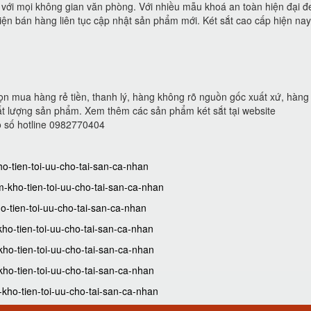
p với mọi không gian văn phòng. Với nhiều mẫu khoá an toàn hiện đại đ
ện bán hàng liên tục cập nhật sản phẩm mới. Két sắt cao cấp hiện nay 
ọn mua hàng rẻ tiền, thanh lý, hàng không rõ nguồn gốc xuất xứ, hàn
t lượng sản phẩm. Xem thêm các sản phẩm két sắt tại website
eo số hotline 0982770404
o-tien-toi-uu-cho-tai-san-ca-nhan
m-kho-tien-toi-uu-cho-tai-san-ca-nhan
o-tien-toi-uu-cho-tai-san-ca-nhan
kho-tien-toi-uu-cho-tai-san-ca-nhan
kho-tien-toi-uu-cho-tai-san-ca-nhan
kho-tien-toi-uu-cho-tai-san-ca-nhan
-kho-tien-toi-uu-cho-tai-san-ca-nhan