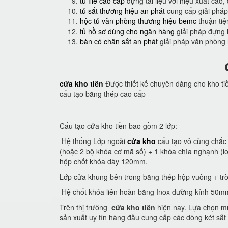
tủ file cao cấp
đựng tài liệu với hiệu xuất cao,
tủ sắt thương hiệu an phát
cung cấp giải pháp
hộc tủ văn phòng thương hiệu bemc
thuận tiệ
tủ hồ sơ dùng cho ngân hàng
giải pháp đựng 
bàn có chân sắt an phát
giải pháp văn phòng
cửa kho tiền
Được thiết kế chuyên dàng cho kho ti
cấu tạo bằng thép cao cấp
Cấu tạo cửa kho tiền bao gồm 2 lớp:
Hệ thống Lớp ngoài
cửa kho
cấu tạo vô cùng chắc 
(hoặc 2 bộ khóa cơ mã số) + 1 khóa chìa nghạnh (
hộp chốt khóa dày 120mm.
Lớp cửa khung bên trong bằng thép hộp vuông + trò
Hệ chốt khóa liên hoàn bằng Inox đường kính 50m
Trên thị trường
cửa kho tiền
hiện nay. Lựa chọn mu
sản xuất uy tín hàng đầu cung cấp các dòng két sắt