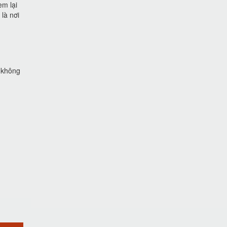
em lại
là nơi
g không