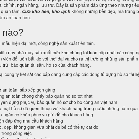
ài chính, ngân hàng, lưu trữ. Đây là sản phẩm đáp ứng theo những tiê
g quan tâm.
Cửa kho tiền, kho lạnh
không những bền đẹp, mà trang b
thêm an toàn hơn.
i nào?
 mẫu hiện đại mới, công nghệ sản xuất tiên tiến.
 hiện nay nhà máy sản xuất cửa kho chúng tôi luôn cập nhật các công 
viên để luôn bắt kịp với thời đại và cho ra thị trường những sản phẩm 
 trữ, bảo quản tài sản, hồ sơ của khách hàng.
ại công ty két sắt cao cấp đang cung cấp các dòng tủ đựng hồ sơ tài li
ơ an toàn, sắp xếp gọn gàng
ống an toàn chống cháy bảo quản hồ sơ tốt nhất
ên dụng phục vụ bảo quản hồ sơ cho bộ công an việt nam
o mật hồ sơ đã quen thuộc với khách hàng trong nước những năm qua
ều ngăn có khóa phục vụ gửi đồ cho khách hàng
iện đáp ứng nhu cầu khách hàng
c, đẹp, không gian vừa phải để bé có thể tự cất đồ
 trong công việc