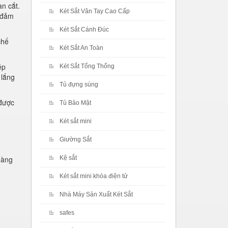
n cắt.
Két Sắt Vân Tay Cao Cấp
ể đảm
Két Sắt Cánh Đúc
chế
Két Sắt An Toàn
.
ép
Két Sắt Tổng Thống
 lắng
Tủ đựng súng
 được
Tủ Bảo Mật
Két sắt mini
Giường Sắt
Kệ sắt
hàng
Két sắt mini khóa điện tử
Nhà Máy Sản Xuất Két Sắt
safes