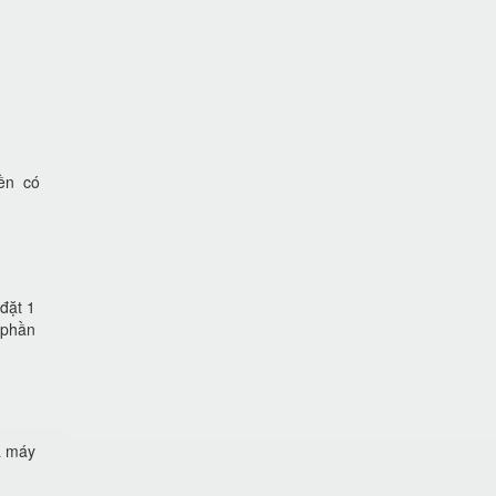
iền có
đặt 1
 phần
à máy