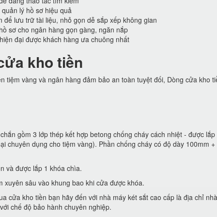
 dễ dàng thao tác tìm kiếm
 quản lý hồ sơ hiệu quả
n để lưu trữ tài liệu, nhỏ gọn dễ sắp xếp không gian
hồ sơ cho ngân hàng gọn gàng, ngăn nắp
 hiện đại được khách hàng ưa chuông nhất
cửa kho tiền
ền tiệm vàng và ngân hàng đảm bảo an toàn tuyệt đối, Dòng cửa kho t
chắn gồm 3 lớp thép kết hợp betong chống cháy cách nhiệt - được lắp 
loại chuyên dụng cho tiệm vàng). Phần chống cháy có độ dày 100mm +
n và được lắp 1 khóa chìa.
m xuyên sâu vào khung bao khi cửa được khóa.
a cửa kho tiền bạn hãy đến với nhà máy két sắt cao cấp là địa chỉ nh
 với chế độ bảo hành chuyên nghiệp.