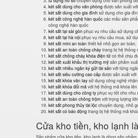
tủ đựng hồ sơ
chuyên dụng cho văn phòng do
két sắt dùng cho văn phòng
được sản xuất với
két sắt dùng cho gia đình
sử dụng cho gia đình
két sắt công nghệ hàn quốc
các mẫu sản phẩm
công nghệ hàn quốc
két sắt tại sài gòn
phục vụ nhu cầu sử dụng ch
két sắt tại hà nội
phục vụ nhu cầu mua, sử dụng
két sắt mini an toàn
thiết kế nhỏ gọn an toàn,
két sắt an toàn chống cháy
trang bị hệ thống
két sắt chống cháy khóa điện tử
có thể chịu đ
két sắt xuất khẩu thị trường mỹ
sản phẩm xuất
két sắt nhiều ngăn ký gửi tài sản
với từng ngăn
két sắt siêu cường cao cấp
được sản xuất với
két sắt khóa vân tay
sử dụng công nghệ nhận 
két sắt khóa đổi mã
với hệ thống mã khóa lên
két sắt dùng cho công ty
phục vụ tốt cho nhu 
két sắt an toàn chông trộm
với trọng lượng lớ
két sắt phong thủy tài lộc
chuyên dụng, nhỏ gọ
két sắt có báo động
trang bị hệ thống mã khó
Cửa kho tiền, kho lạnh l
Sản phẩm cửa kho tiền, kho lạnh là dòng sản phẩm m