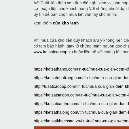
Với Chất liệu thép sơn tĩnh điện ghi xám vv, phù hợ
sự thuận tiện cho khách hàng Với những chuỗi đại di
uy tín để bạn chọn mua két vân tay cho mình.
xem thêm
cửa kho lạnh
Khi mua cửa kho tiền quý khách lưu ý không nên ch
có tem bảo hành, giấy tờ chứng minh nguồn gốc chấ
www.ketsatcaocap.vn
hoặc liên hệ với chúng tôi th
https://ketsathanoi.com/tin-tuc/mua-cua-gian-dem-kh
https://ketsatnhatrang.com/tin-tuc/mua-cua-gian-de
http://tusatcaocap.com/tin-tuc/mua-cua-gian-dem-kh
https://ketsatsaigon.com/tin-tuc/mua-cua-gian-dem-
https://ketsatcantho.com/tin-tuc/mua-cua-gian-dem-
https://ketsathalong.com/tin-tuc/mua-cua-gian-dem-
https://ketsatkhachsan.vn/tin-tuc/mua-cua-gian-dem