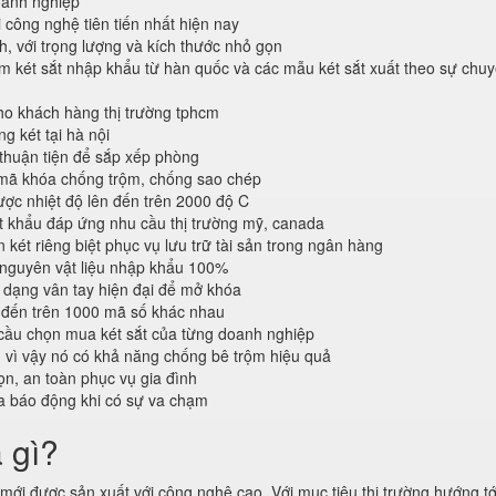
anh nghiệp
 công nghệ tiên tiến nhất hiện nay
, với trọng lượng và kích thước nhỏ gọn
 két sắt nhập khẩu từ hàn quốc và các mẫu két sắt xuất theo sự chuy
o khách hàng thị trường tphcm
 két tại hà nội
 thuận tiện để sắp xếp phòng
 mã khóa chống trộm, chống sao chép
ược nhiệt độ lên đến trên 2000 độ C
 khẩu đáp ứng nhu cầu thị trường mỹ, canada
 két riêng biệt phục vụ lưu trữ tài sản trong ngân hàng
 nguyên vật liệu nhập khẩu 100%
dạng vân tay hiện đại để mở khóa
 đến trên 1000 mã số khác nhau
cầu chọn mua két sắt của từng doanh nghiệp
n vì vậy nó có khả năng chống bê trộm hiệu quả
n, an toàn phục vụ gia đình
a báo động khi có sự va chạm
à gì?
ới được sản xuất với công nghệ cao. Với mục tiêu thị trường hướng tới