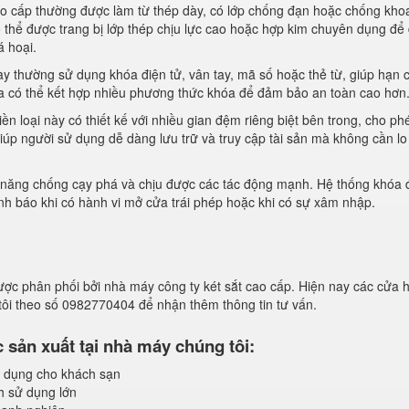
o cấp thường được làm từ thép dày, có lớp chống đạn hoặc chống khoa
có thể được trang bị lớp thép chịu lực cao hoặc hợp kim chuyên dụng đ
á hoại.
ày thường sử dụng khóa điện tử, vân tay, mã số hoặc thẻ từ, giúp hạn 
 có thể kết hợp nhiều phương thức khóa để đảm bảo an toàn cao hơn
iền loại này có thiết kế với nhiều gian đệm riêng biệt bên trong, cho ph
iúp người sử dụng dễ dàng lưu trữ và truy cập tài sản mà không cần lo
hả năng chống cạy phá và chịu được các tác động mạnh. Hệ thống khóa
ảnh báo khi có hành vi mở cửa trái phép hoặc khi có sự xâm nhập.
ược phân phối bởi nhà máy công ty két sắt cao cấp. Hiện nay các cửa 
 tôi theo số 0982770404 để nhận thêm thông tin tư vấn.
sản xuất tại nhà máy chúng tôi:
 dụng cho khách sạn
h sử dụng lớn