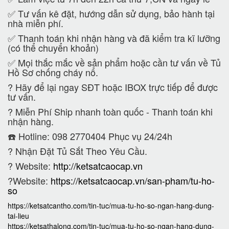
✅ Tư vấn kê đặt, hướng dẫn sử dụng, bảo hành tại
nhà miễn phí.
✅ Thanh toán khi nhận hàng và đã kiểm tra kĩ lưỡng
(có thể chuyển khoản)
✅ Mọi thắc mắc về sản phẩm hoặc cần tư vấn về Tủ
Hồ Sơ chống cháy nổ.
?
Hãy để lại ngay SĐT hoặc IBOX trực tiếp để được
tư vấn.
?
Miễn Phí Ship nhanh toàn quốc - Thanh toán khi
nhận hàng.
☎️ Hotline: 098 2770404 Phục vụ 24/24h
?
Nhận Đặt Tủ Sắt Theo Yêu Cầu.
? Website:
http://ketsatcaocap.vn
?Website:
https://ketsatcaocap.vn/san-pham/tu-ho-
so
https://ketsatcantho.com/tin-tuc/mua-tu-ho-so-ngan-hang-dung-
tai-lieu
https://ketsathalong.com/tin-tuc/mua-tu-ho-so-ngan-hang-dung-