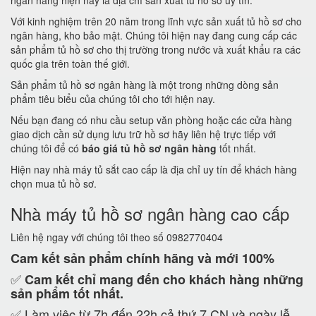
ngân hàng hiện nay là địa chỉ sản xuất tủ hồ sơ uy tín.
Với kinh nghiệm trên 20 năm trong lĩnh vực sản xuất tủ hồ sơ cho
ngân hàng, kho bảo mật. Chúng tôi hiện nay đang cung cấp các
sản phẩm tủ hồ sơ cho thị trường trong nước và xuất khẩu ra các
quốc gia trên toàn thế giới.
Sản phẩm tủ hồ sơ ngân hàng là một trong những dòng sản
phẩm tiêu biểu của chúng tôi cho tới hiện nay.
Nếu bạn đang có nhu cầu setup văn phòng hoặc các cửa hàng
giao dịch cần sử dụng lưu trữ hồ sơ hãy liên hệ trực tiếp với
chúng tôi để có
báo giá tủ hồ sơ ngân hàng
tốt nhất.
Hiện nay nhà máy tủ sắt cao cấp là địa chỉ uy tín để khách hàng
chọn mua tủ hồ sơ.
Nhà máy tủ hồ sơ ngân hàng cao cấp
Liên hệ ngay với chúng tôi theo số 0982770404
Cam kết
sản phẩm chính hãng và mới 100%
✅
Cam kết
chỉ mang đến cho khách hàng những
sản phẩm tốt nhất.
✅ Làm việc từ 7h đến 22h cả thứ 7,CN và ngày lễ