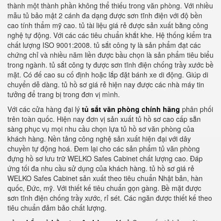
thành một thành phần không thể thiếu trong văn phòng. Với nhiều
mẫu tủ bảo mật 2 cánh đa dạng được sơn tĩnh điện với độ bền
cao tính thẩm mỹ cao. tủ tài liệu giá rẻ được sản xuất bằng công
nghệ tự động. Với các các tiêu chuẩn khắt khe. Hệ thống kiểm tra
chất lượng ISO 9001:2008. tủ sắt công ty là sản phẩm đạt các
chứng chỉ và nhiều năm liền được bầu chọn là sản phẩm tiêu biểu
trong ngành. tủ sắt công ty được sơn tĩnh điện chống trầy xước bề
mặt. Có đế cao su cố định hoặc lắp đặt bánh xe di động. Giúp di
chuyển dễ dàng. tủ hồ sơ giá rẻ hiện nay được các nhà máy tin
tưởng để trang bị trong đơn vị mình.
Với các cửa hàng đại lý
tủ sắt văn phòng chính hãng
phân phối
trên toàn quốc. Hiện nay đơn vị sản xuất tủ hồ sơ cao cấp sẵn
sàng phục vụ mọi nhu cầu chọn lựa tủ hồ sơ văn phòng của
khách hàng. Nền tảng công nghệ sản xuất hiện đại với dây
chuyền tự động hoá. Đem lại cho các sản phẩm tủ văn phòng
đựng hồ sơ lưu trữ WELKO Safes Cabinet chất lượng cao. Đáp
ứng tối đa nhu cầu sử dụng của khách hàng. tủ hồ sơ giá rẻ
WELKO Safes Cabinet sản xuất theo tiêu chuẩn Nhật bản, hàn
quốc, Đức, mỹ. Với thiết kế tiêu chuẩn gọn gàng. Bề mặt được
sơn tĩnh điện chống trầy xước, rỉ sét. Các ngăn được thiết kế theo
tiêu chuẩn đảm bảo chất lượng.