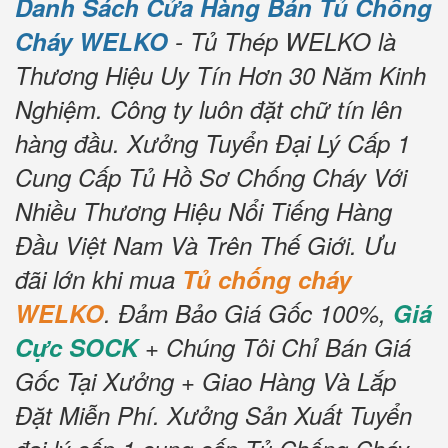
Danh Sách Cửa Hàng Bán Tủ Chống
Cháy WELKO
- Tủ Thép WELKO là
Thương Hiệu Uy Tín Hơn 30 Năm Kinh
Nghiệm.
Công ty luôn đặt chữ tín lên
hàng đầu.
Xưởng Tuyển Đại Lý Cấp 1
Cung Cấp Tủ Hồ Sơ Chống Cháy Với
Nhiều Thương Hiệu Nổi Tiếng Hàng
Đầu Việt Nam Và Trên Thế Giới.
Ưu
đãi lớn khi mua
Tủ chống cháy
WELKO
.
Đảm Bảo Giá Gốc 100%,
Giá
Cực SOCK
+ Chúng Tôi Chỉ Bán Giá
Gốc Tại Xưởng + Giao Hàng Và Lắp
Đặt Miễn Phí.
Xưởng Sản Xuất Tuyển