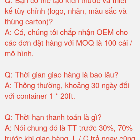
kế tùy chỉnh (logo, nhãn, màu sắc và
thùng carton)
?
A:
Có, chúng tôi chấp nhận OEM cho
các đơn đặt hàng với MOQ là 100 cái /
mô hình
.
Q:
Thời gian giao hàng là bao lâu
?
A:
Thông thường, khoảng 30 ngày đối
với container 1 * 20ft
.
Q:
Thời hạn thanh toán là gì
?
A:
Nói chung đó là TT trước 30%, 70%
trước khi giao hàng.
L / C trả ngay cũng