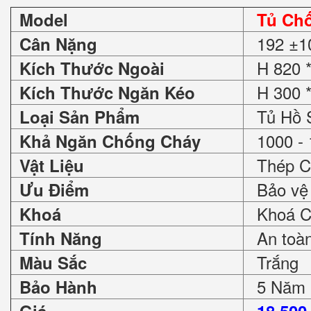
Model
Tủ Ch
192 ±1
Cân Nặng
H 820 *
Kích Thước Ngoài
H 300 *
Kích Thước Ngăn Kéo
Tủ Hồ 
Loại Sản Phẩm
1000 - 
Khả Ngăn Chống Cháy
Thép C
Vật Liệu
Bảo vệ 
Ưu Điểm
Khoá Ch
Khoá
An toàn 
Tính Năng
Trắng
Màu Sắc
5 Năm
Bảo Hành