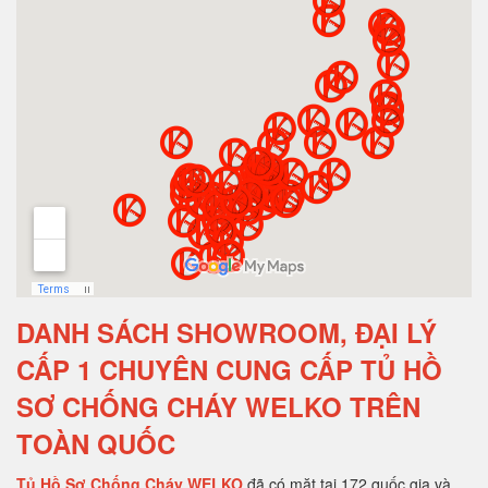
DANH SÁCH SHOWROOM, ĐẠI LÝ
CẤP 1 CHUYÊN CUNG CẤP TỦ HỒ
SƠ CHỐNG CHÁY WELKO TRÊN
TOÀN QUỐC
Tủ Hồ Sơ Chống Cháy WELKO
đã có mặt tại 172 quốc gia và