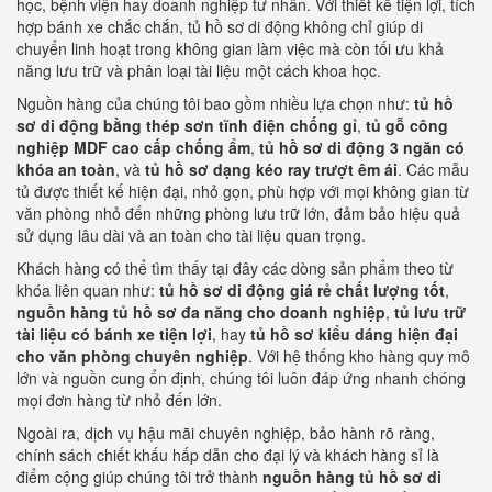
học, bệnh viện hay doanh nghiệp tư nhân. Với thiết kế tiện lợi, tích
hợp bánh xe chắc chắn, tủ hồ sơ di động không chỉ giúp di
chuyển linh hoạt trong không gian làm việc mà còn tối ưu khả
năng lưu trữ và phân loại tài liệu một cách khoa học.
Nguồn hàng của chúng tôi bao gồm nhiều lựa chọn như:
tủ hồ
sơ di động bằng thép sơn tĩnh điện chống gỉ
,
tủ gỗ công
nghiệp MDF cao cấp chống ẩm
,
tủ hồ sơ di động 3 ngăn có
khóa an toàn
, và
tủ hồ sơ dạng kéo ray trượt êm ái
. Các mẫu
tủ được thiết kế hiện đại, nhỏ gọn, phù hợp với mọi không gian từ
văn phòng nhỏ đến những phòng lưu trữ lớn, đảm bảo hiệu quả
sử dụng lâu dài và an toàn cho tài liệu quan trọng.
Khách hàng có thể tìm thấy tại đây các dòng sản phẩm theo từ
khóa liên quan như:
tủ hồ sơ di động giá rẻ chất lượng tốt
,
nguồn hàng tủ hồ sơ đa năng cho doanh nghiệp
,
tủ lưu trữ
tài liệu có bánh xe tiện lợi
, hay
tủ hồ sơ kiểu dáng hiện đại
cho văn phòng chuyên nghiệp
. Với hệ thống kho hàng quy mô
lớn và nguồn cung ổn định, chúng tôi luôn đáp ứng nhanh chóng
mọi đơn hàng từ nhỏ đến lớn.
Ngoài ra, dịch vụ hậu mãi chuyên nghiệp, bảo hành rõ ràng,
chính sách chiết khấu hấp dẫn cho đại lý và khách hàng sỉ là
điểm cộng giúp chúng tôi trở thành
nguồn hàng tủ hồ sơ di