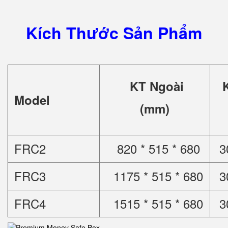
Kích Thước Sản Phẩm
KT Ngoài
Model
(mm)
FRC2
820 * 515 * 680
3
FRC3
1175 * 515 * 680
3
FRC4
1515 * 515 * 680
3