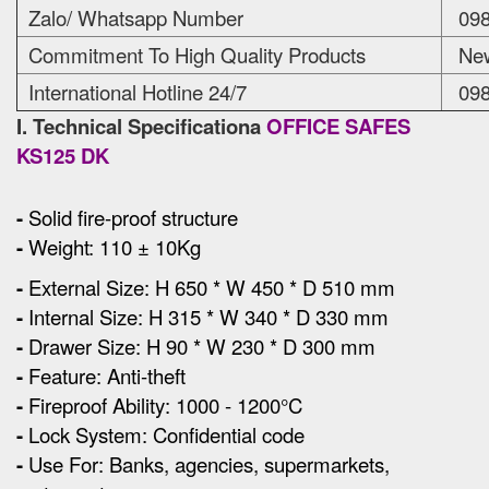
Zalo/ Whatsapp Number
098
Commitment To High Quality Products
New
International Hotline 24/7
098
I. Technical Specificationa
OFFICE SAFES
KS125 DK
-
Solid fire-proof structure
-
Weight: 110 ± 10Kg
-
External Size
:
H 650 * W 450 * D 510 mm
-
Internal Size: H 315 * W 340 * D 330 mm
-
Drawer Size: H 90 * W 230 * D 300 mm
-
Feature: Anti-theft
-
Fireproof Ability: 1000 - 1200°C
-
Lock System: Confidential code
-
Use For: Banks, agencies, supermarkets,