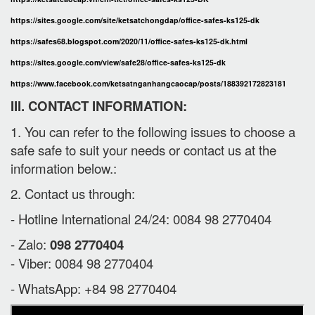
https://sites.google.com/site/ketsatchongdap/office-safes-ks125-dk
https://safes68.blogspot.com/2020/11/office-safes-ks125-dk.html
https://sites.google.com/view/safe28/office-safes-ks125-dk
https://www.facebook.com/ketsatnganhangcaocap/posts/188392172823181
III. CONTACT INFORMATION:
1. You can refer to the following issues to choose a
safe safe to suit your needs or contact us at the
information below.:
2. Contact us through:
- Hotline International 24/24: 0084 98 2770404
- Zalo:
098 2770404
- Viber: 0084 98 2770404
- WhatsApp: +84 98 2770404