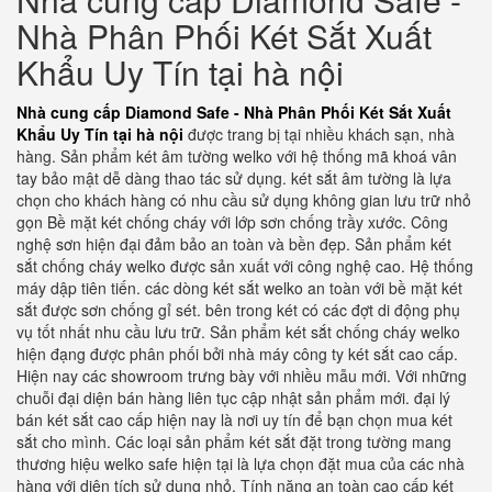
Nhà Phân Phối Két Sắt Xuất
Khẩu Uy Tín tại hà nội
Nhà cung cấp Diamond Safe - Nhà Phân Phối Két Sắt Xuất
Khẩu Uy Tín tại hà nội
được trang bị tại nhiều khách sạn, nhà
hàng. Sản phẩm két âm tường welko với hệ thống mã khoá vân
tay bảo mật dễ dàng thao tác sử dụng. két sắt âm tường là lựa
chọn cho khách hàng có nhu cầu sử dụng không gian lưu trữ nhỏ
gọn Bề mặt két chống cháy với lớp sơn chống trầy xước. Công
nghệ sơn hiện đại đảm bảo an toàn và bền đẹp. Sản phẩm két
sắt chống cháy welko được sản xuất với công nghệ cao. Hệ thống
máy dập tiên tiến. các dòng két sắt welko an toàn với bề mặt két
sắt được sơn chống gỉ sét. bên trong két có các đợt di động phụ
vụ tốt nhất nhu cầu lưu trữ. Sản phẩm két sắt chống cháy welko
hiện đạng được phân phối bởi nhà máy công ty két sắt cao cấp.
Hiện nay các showroom trưng bày với nhiều mẫu mới. Với những
chuỗi đại diện bán hàng liên tục cập nhật sản phẩm mới. đại lý
bán két sắt cao cấp hiện nay là nơi uy tín để bạn chọn mua két
sắt cho mình. Các loại sản phẩm két sắt đặt trong tường mang
thương hiệu welko safe hiện tại là lựa chọn đặt mua của các nhà
hàng với diện tích sử dụng nhỏ. Tính năng an toàn cao cấp két