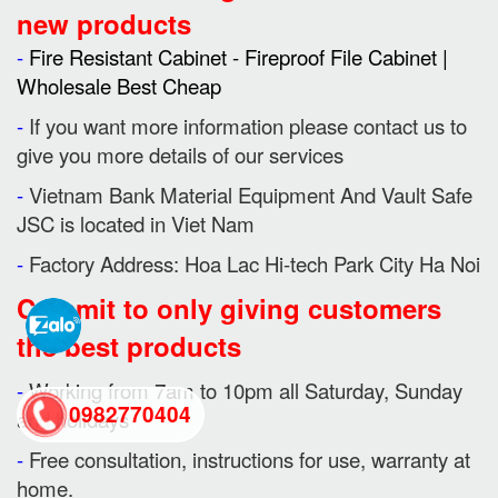
new products
-
Fire Resistant Cabinet - Fireproof File Cabinet |
Wholesale Best Cheap
-
If you want more information please contact us to
give you more details of our services
-
Vietnam Bank Material Equipment And Vault Safe
JSC is located in Viet Nam
-
Factory Address: Hoa Lac Hi-tech Park City Ha Noi
Commit to only giving customers
the best products
-
Working from 7am to 10pm all Saturday, Sunday
0982770404
and holidays
-
Free consultation, instructions for use, warranty at
back
home.