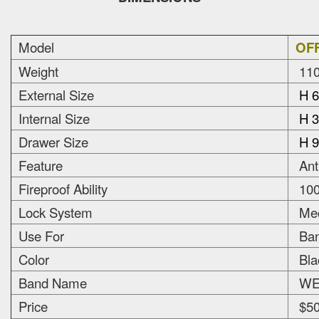
Model
OFF
Weight
110
External Size
H 6
Internal Size
H 3
Drawer Size
H 9
Feature
Anti
Fireproof Ability
100
Lock System
Mec
Use For
Bank
Color
Bla
Band Name
WEL
Price
$50