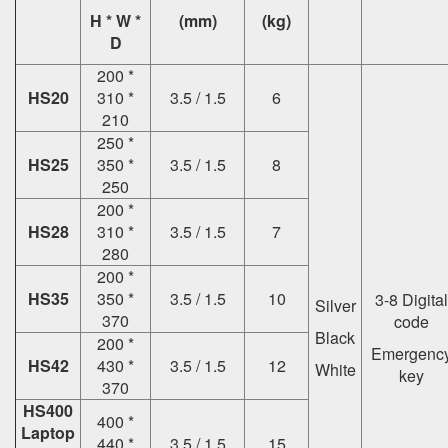
H * W *
(mm)
(kg)
D
200 *
HS20
310 *
3.5 / 1.5
6
210
250 *
HS25
350 *
3.5 / 1.5
8
250
200 *
HS28
310 *
3.5 / 1.5
7
280
200 *
HS35
350 *
3.5 / 1.5
10
3-8 Digital
Silver
370
code
Black
200 *
Emergenc
HS42
430 *
3.5 / 1.5
12
White
key
370
HS400
400 *
Laptop
440 *
3.5 / 1.5
15