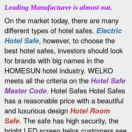
Leading Manufacturer is almost out.
On the market today, there are many
different types of hotel safes.
Electric
, however, to choose the
Hotel Safe
best hotel safes, investors should look
for brands with big names in the
HOMESUN hotel industry.
WELKO
meets all the criteria on the
Hotel Safe
.
Hotel Safes Hotel Safes
Master Code
has a reasonable price with a beautiful
and luxurious design
Hotel Room
.
The safe has high security, the
Safe
bright LED screen helps customers see