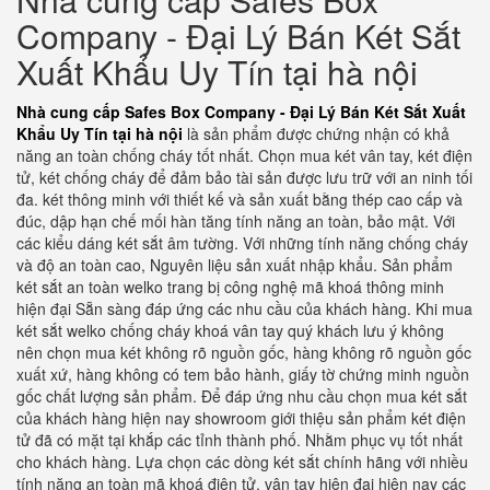
Company - Đại Lý Bán Két Sắt
Xuất Khẩu Uy Tín tại hà nội
Nhà cung cấp Safes Box Company - Đại Lý Bán Két Sắt Xuất
Khẩu Uy Tín tại hà nội
là sản phẩm được chứng nhận có khả
năng an toàn chống cháy tốt nhất. Chọn mua két vân tay, két điện
tử, két chống cháy để đảm bảo tài sản được lưu trữ với an ninh tối
đa. két thông minh với thiết kế và sản xuất bằng thép cao cấp và
đúc, dập hạn chế mối hàn tăng tính năng an toàn, bảo mật. Với
các kiểu dáng két sắt âm tường. Với những tính năng chống cháy
và độ an toàn cao, Nguyên liệu sản xuất nhập khẩu. Sản phẩm
két sắt an toàn welko trang bị công nghệ mã khoá thông minh
hiện đại Sẵn sàng đáp ứng các nhu cầu của khách hàng. Khi mua
két sắt welko chống cháy khoá vân tay quý khách lưu ý không
nên chọn mua két không rõ nguồn gốc, hàng không rõ nguồn gốc
xuất xứ, hàng không có tem bảo hành, giấy tờ chứng minh nguồn
gốc chất lượng sản phẩm. Để đáp ứng nhu cầu chọn mua két sắt
của khách hàng hiện nay showroom giới thiệu sản phẩm két điện
tử đã có mặt tại khắp các tỉnh thành phố. Nhằm phục vụ tốt nhất
cho khách hàng. Lựa chọn các dòng két sắt chính hãng với nhiều
tính năng an toàn mã khoá điện tử, vân tay hiện đại hiện nay các