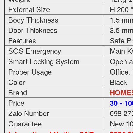
External Size
H 200 *
Body Thickness
1.5 m
Door Thickness
3.5 m
Features
Safe Pr
SOS Emergency
Main Ke
Smart Locking System
Open an
Proper Usage
Office,
Color
Black
Brand
HOME
Price
3
0 - 1
Zalo Number
098 27
Guarantee
New 100