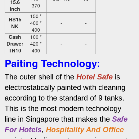
15.6
370
inch
150 *
HS15
400 *
-
-
NK
400
Cash
100 *
Drawer
420 *
-
-
TN10
400
Paiting Technology:
The outer shell of the
Hotel Safe
is
electrostatically painted with cleaning
according to the standard of 9 tanks.
This is the most modern technology
line in Singapore that makes the
Safe
For Hotels
,
Hospitality And Office