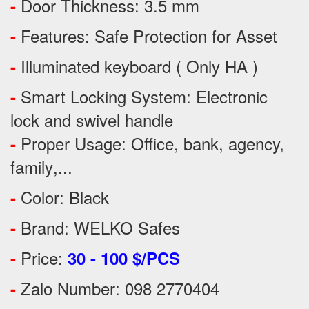
Door Thickness: 3.5 mm
-
Features:
Safe Protection
for
Asset
-
Illuminated keyboard ( Only HA )
-
Smart Locking System: Electronic
-
lock and swivel handle
Proper Usage:
Office, bank, agency,
-
family
,...
Color: Black
-
Brand: WELKO Safes
-
Price:
-
30 - 100 $/PCS
Zalo Number: 098 2770404
-