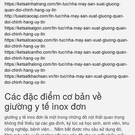
https://ketsatnhatrang.com/tin-tuc/nha-may-san-xuat-giuong-
quan-doi-chinh-hang-uy-tin
http://tusatcaocap.com/tin-tuc/nha-may-san-xuat-giuong-quan-
doi-chinh-hang-uy-tin
https://ketsatsaigon.com/tin-tuc/nha-may-san-xuat-giuong-quan-
doi-chinh-hang-uy-tin
https://ketsatcaocap.com/tin-tuc/nha-may-san-xuat-giuong-quan-
doi-chinh-hang-uy-tin
https://ketsatcantho.com/tin-tuc/nha-may-san-xuat-giuong-quan-
doi-chinh-hang-uy-tin
https://ketsathalong.com/tin-tuc/nha-may-san-xuat-giuong-quan-
doi-chinh-hang-uy-tin
https://ketsatkhachsan.vn/tin-tuc/nha-may-san-xuat-giuong-quan-
doi-chinh-hang-uy-tin
Các đặc điểm cơ bản về
giường y tế inox đơn
giường y tế inox đơn là một trong những đồ nội thất quan trọng
không thể thiếu tại các gia đình, ký túc xá học sinh, sinh viên, khu
công nghiệp, bệnh viện… Nắm bắt được nhu cầu sử dụng đó,