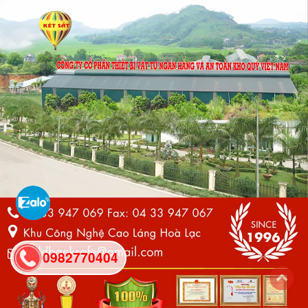
0982770404
back