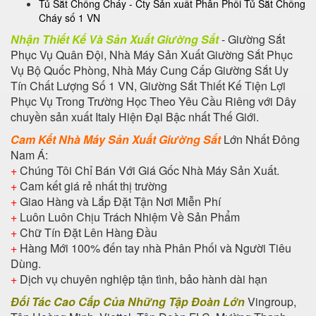
Tủ Sắt Chống Cháy - Cty Sản xuất Phân Phối Tủ Sắt Chống
Cháy số 1 VN
Nhận Thiết Kế Và Sản Xuất Giường Sắt
- Giường Sắt
Phục Vụ Quân Đội, Nhà Máy Sản Xuất Giường Sắt Phục
Vụ Bộ Quốc Phòng, Nhà Máy Cung Cấp Giường Sắt Uy
Tín Chất Lượng Số 1 VN, Giường Sắt Thiết Kế Tiện Lợi
Phục Vụ Trong Trường Học Theo Yêu Cầu Riêng với Dây
chuyền sản xuất Italy Hiện Đại Bậc nhất Thế Giới.
Cam Kết Nhà Máy Sản Xuất Giường Sắt
Lớn Nhất Đông
Nam Á:
+
Chúng Tôi Chỉ Bán Với Giá Gốc Nhà Máy Sản Xuất.
+
Cam kết giá rẻ nhất thị trường
+
Giao Hàng và Lắp Đặt Tận Nơi Miễn Phí
+
Luôn Luôn Chịu Trách Nhiệm Về Sản Phẩm
+
Chữ Tín Đặt Lên Hàng Đầu
+
Hàng Mới 100% đến tay nhà Phân Phối và Người Tiêu
Dùng.
+
Dịch vụ chuyên nghiệp tận tình, bảo hành dài hạn
Đối Tác Cao Cấp Của Những Tập Đoàn Lớn
Vingroup,