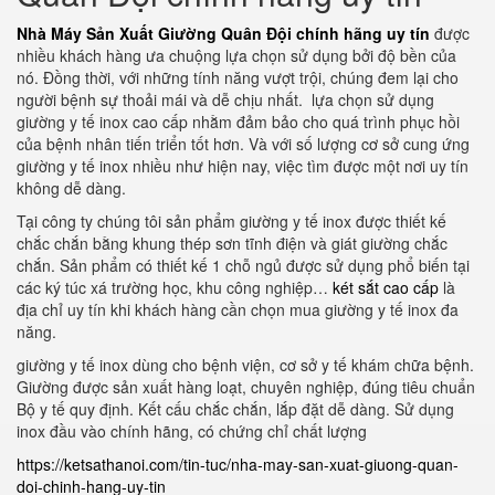
Nhà Máy Sản Xuất Giường Quân Đội chính hãng uy tín
được
nhiều khách hàng ưa chuộng lựa chọn sử dụng bởi độ bền của
nó. Đồng thời, với những tính năng vượt trội, chúng đem lại cho
người bệnh sự thoải mái và dễ chịu nhất. lựa chọn sử dụng
giường y tế inox cao cấp nhằm đảm bảo cho quá trình phục hồi
của bệnh nhân tiến triển tốt hơn. Và với số lượng cơ sở cung ứng
giường y tế inox nhiều như hiện nay, việc tìm được một nơi uy tín
không dễ dàng.
Tại công ty chúng tôi sản phẩm giường y tế inox được thiết kế
chắc chắn bằng khung thép sơn tĩnh điện và giát giường chắc
chắn. Sản phẩm có thiết kế 1 chỗ ngủ được sử dụng phổ biến tại
các ký túc xá trường học, khu công nghiệp…
két sắt cao cấp
là
địa chỉ uy tín khi khách hàng cần chọn mua giường y tế inox đa
năng.
giường y tế inox dùng cho bệnh viện, cơ sở y tế khám chữa bệnh.
Giường được sản xuất hàng loạt, chuyên nghiệp, đúng tiêu chuẩn
Bộ y tế quy định. Kết cấu chắc chắn, lắp đặt dễ dàng. Sử dụng
inox đầu vào chính hãng, có chứng chỉ chất lượng
https://ketsathanoi.com/tin-tuc/nha-may-san-xuat-giuong-quan-
doi-chinh-hang-uy-tin