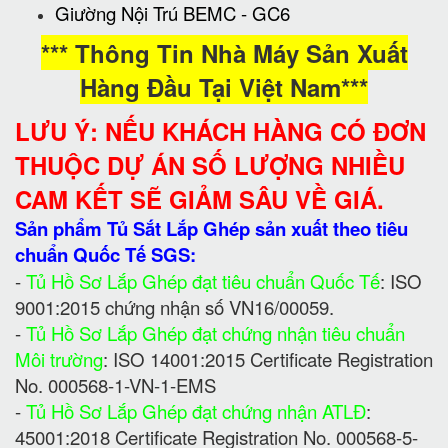
Giường Nội Trú BEMC - GC6
*** Thông Tin Nhà Máy Sản Xuất
Hàng Đầu Tại Việt Nam***
LƯU Ý: NẾU KHÁCH HÀNG CÓ ĐƠN
THUỘC DỰ ÁN SỐ LƯỢNG NHIỀU
CAM KẾT SẼ GIẢM SÂU VỀ GIÁ.
Sản phẩm Tủ Sắt Lắp Ghép sản xuất theo tiêu
chuẩn Quốc Tế SGS:
-
Tủ Hồ Sơ Lắp Ghép đạt tiêu chuẩn Quốc Tế
: ISO
9001:2015 chứng nhận số VN16/00059.
-
Tủ Hồ Sơ Lắp Ghép đạt chứng nhận tiêu chuẩn
Môi trường
: ISO 14001:2015 Certificate Registration
No. 000568-1-VN-1-EMS
-
Tủ Hồ Sơ Lắp Ghép đạt chứng nhận ATLĐ
:
45001:2018 Certificate Registration No. 000568-5-