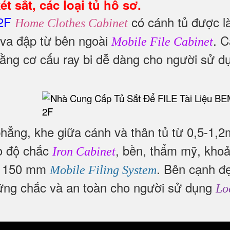
t sắt, các loại tủ hồ sơ.
2F
có cánh tủ được 
Home Clothes Cabinet
 va đập từ bên ngoài
. 
Mobile File Cabinet
ằng cơ cấu ray bi dễ dàng cho người sử d
phẳng, khe giữa cánh và thân tủ từ 0,5-1,
o độ chắc
, bền, thẩm mỹ, kho
Iron Cabinet
 - 150 mm
. Bên cạnh đ
Mobile Filing System
ững chắc và an toàn cho người sử dụng
Lo