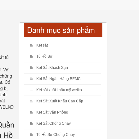
Danh mục sản phẩm
Két sắt
ất tủ
Tủ Hồ Sơ
Két Sắt Khách Sạn
. Với
c chứng
Két Sắt Ngân Hàng BEMC
ặt. Có
g bị
Két sắt xuất khẩu mỹ welko
cánh
hật
Két Sắt Xuất Khẩu Cao Cấp
ỏ WELKO
Két Sắt Văn Phòng
Quần
Két Sắt Chống Cháy
ủ Hồ
Tủ Hồ Sơ Chống Cháy