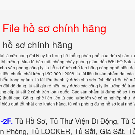
 File hồ sơ chính hãng
e hồ sơ chính hãng
tại là cửa hàng đại lý uy tín trong hệ thống phân phối của đơn vị sản xu
 thị trường. Mua tủ bảo mật chống cháy phòng giám đốc WELKO Safes
 cho văn phòng công ty. tủ hồ sơ được chế tạo bằng công nghệ hiện đại
h tiêu chuẩn chất lượng ISO 9001:2008. tủ tài liệu là sản phẩm đạt cá
iểu trong ngành. tủ tài liệu thanh lý được phủ sơn tĩnh điện trên bề m
 đặt dễ dàng. tủ sắt giá rẻ hiện nay được các công ty tin tưởng để tran
cung cấp tủ sắt 2 cánh trên toàn quốc. Các sản phẩm tủ đựng hồ sơ 1 
 thuật cao. Công nghệ tiên tiến từ các nước lớn về công nghiệp như n
lại hiệu quả tốt nhất cho khách hàng. tủ văn phòng đựng hồ sơ loại nh
Tủ Hồ Sơ, Tủ Thư Viện Di Động, Tủ 
-2F.
n Phòng, Tủ LOCKER, Tủ Sắt, Giá Sắt. T