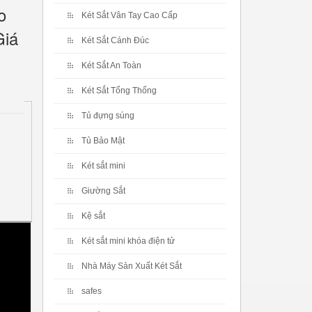
o
Két Sắt Vân Tay Cao Cấp
Giá
Két Sắt Cánh Đúc
Két Sắt An Toàn
Két Sắt Tổng Thống
Tủ đựng súng
Tủ Bảo Mật
Két sắt mini
Giường Sắt
Kệ sắt
Két sắt mini khóa điện tử
Nhà Máy Sản Xuất Két Sắt
safes