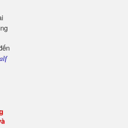
ài
ong
đến
alf
g
và