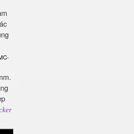
làm
Các
ụng
2mm.
ảng
ẹp
cker