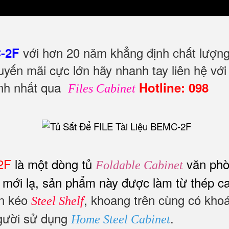
với hơn 20 năm khẳng định chất lượn
-2F
uyến mãi cực lớn hãy nhanh tay liên hệ với
tình nhất qua
Hotline: 098
Files Cabinet
2F
là một dòng tủ
văn ph
Foldable Cabinet
 mới lạ, sản phẩm này được làm từ thép c
ăn kéo
, khoang trên cùng có kho
Steel Shelf
người sử dụng
.
Home Steel Cabinet