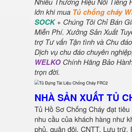
Nhiều Thương Hiệu Nổi Tiếng 
lớn khi mua
Tủ chống cháy 
SOCK
+ Chúng Tôi Chỉ Bán Gi
Miễn Phí.
Xưởng Sản Xuất Tuyể
trợ Tư vấn Tận tình và Chu đáo
Dịch vụ chu đáo chuyên nghiệp
WELKO
Chính Hãng Bảo Hành 
trọn đời
.
NHÀ SẢN XUẤT TỦ 
Tủ Hồ Sơ Chống Cháy đạt tiêu 
nhu cầu của khách hàng như kh
phủ, quân đội, CNTT, Lưu trữ,