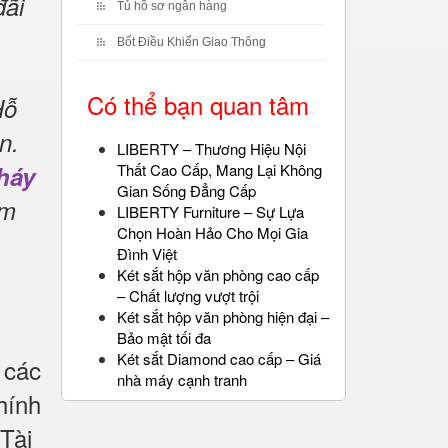
đãi
Tủ hồ sơ ngân hàng
Bốt Điều Khiển Giao Thông
Có thể bạn quan tâm
Hỗ
n.
LIBERTY – Thương Hiệu Nội
háy
Thất Cao Cấp, Mang Lại Không
Gian Sống Đẳng Cấp
ẩm
LIBERTY Furniture – Sự Lựa
Chọn Hoàn Hảo Cho Mọi Gia
Đình Việt
Két sắt hộp văn phòng cao cấp
– Chất lượng vượt trội
Két sắt hộp văn phòng hiện đại –
Bảo mật tối đa
Két sắt Diamond cao cấp – Giá
 các
nhà máy cạnh tranh
hính
Tài