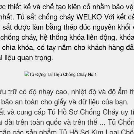
c thiết kế và chế tạo kiên cố nhằm bảo vệ 
nhất. Tủ sắt chống cháy WELKO Với kết c
t sắt được làm bằng thép đúc nguyên khối 
 chống cháy, hệ thống khóa liên động, khóa
 chìa khóa, có tay nắm cho khách hàng đ
i liệu quan trọng
.
ưu trữ có độ nhạy cao, nhiệt độ và độ ẩm t
 bảo an toàn cho giấy và dữ liệu của bạn.
uất và cung cấp Tủ Hồ Sơ Chống Cháy uy t
i dài trên toàn quốc và trên thế ... Tủ Chố
 cấp các sản phẩm Tủ Hồ Sơ Kim Loại Ch