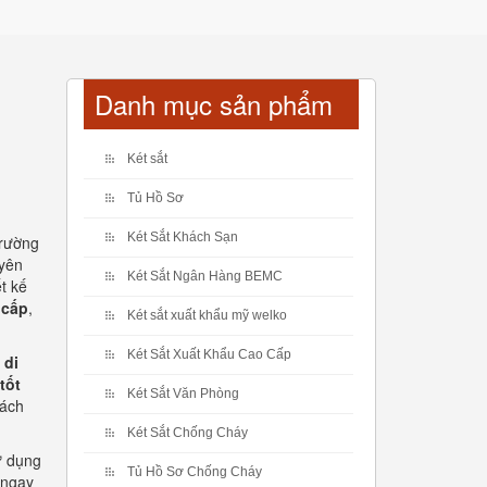
Danh mục sản phẩm
Két sắt
Tủ Hồ Sơ
Két Sắt Khách Sạn
trường
uyên
Két Sắt Ngân Hàng BEMC
ết kế
 cấp
,
Két sắt xuất khẩu mỹ welko
Két Sắt Xuất Khẩu Cao Cấp
 di
tốt
Két Sắt Văn Phòng
hách
Két Sắt Chống Cháy
ử dụng
Tủ Hồ Sơ Chống Cháy
 ngay