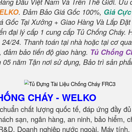
Hàng Đầu Việt Nam Và Trên Thế Giới.
Ưu 
WELKO
.
Đảm Bảo Giá Gốc 100%,
Giá Cực
á Gốc Tại Xưởng + Giao Hàng Và Lắp Đặt
n đại lý cấp 1 cung cấp Tủ Chống Cháy.
 24/24.
Thanh toán tại nhà hoặc tại cơ qua
, đảm bảo tiến độ giao hàng.
Tủ Chống C
05 năm Tận nơi sử dụng, Bảo trì sản ph
CHỐNG CHÁY
- WELKO
chuẩn chất lượng quốc tế, đáp ứng đầy đủ
ách sạn, ngân hàng, an ninh, bảo hiểm, c
 R&D, Doanh nghiệp nước ngoài, Máy tính, 