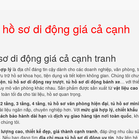
 hồ sơ di động giá cả cạnh
sơ di động giá cả cạnh tranh
hợp lý
là địa chỉ đáng tin cậy dành cho các doanh nghiệp, văn phòng, 
u trữ hồ sơ khoa học, tiện dụng và tiết kiệm không gian. Chúng tôi ch
iện
,
tủ hồ sơ di động ray trượt
,
tủ hồ sơ di động bánh xe
… với thi
 quy mô văn phòng khác nhau. Sản phẩm được sản xuất từ
vật liệu cao
àn tối đa cho tài liệu, hồ sơ quan trọng.
2 tầng, 3 tầng, 4 tầng
,
tủ hồ sơ văn phòng hiện đại
,
tủ hồ sơ mini
ài liệu ngăn nắp, chuyên nghiệp hơn. Với
mức giá hợp lý, chiết khấu 
sách bảo hành dài hạn
và
dịch vụ giao hàng tận nơi toàn quốc
, k
chúng tôi.
 lượng cao, thiết kế đẹp, giá thành cạnh tranh
, đáp ứng nhu cầu s
ại. Nếu bạn đang tìm
địa chỉ mua tủ hồ sơ di động uy tín
, hãy liên hệ