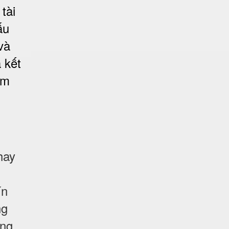
tài
ấu
và
 kết
ảm
hay
ín
ng
ống