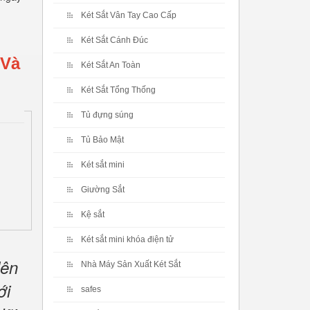
Két Sắt Vân Tay Cao Cấp
Két Sắt Cánh Đúc
 Và
Két Sắt An Toàn
Két Sắt Tổng Thống
Tủ đựng súng
Tủ Bảo Mật
Két sắt mini
Giường Sắt
Kệ sắt
Két sắt mini khóa điện tử
lên
Nhà Máy Sản Xuất Két Sắt
ới
safes