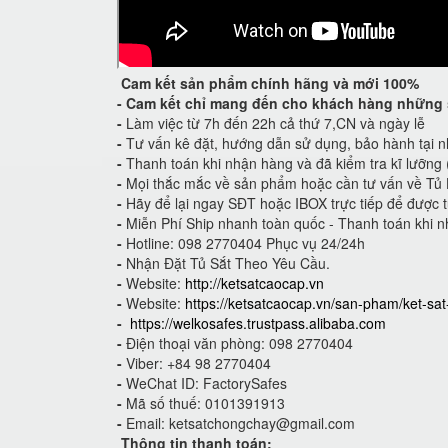
Cam kết
sản phẩm chính hãng và mới 100%
-
Cam kết
chỉ mang đến cho khách hàng những 
-
Làm việc từ 7h đến 22h cả thứ 7,CN và ngày lễ
-
Tư vấn kê đặt, hướng dẫn sử dụng, bảo hành tại n
-
Thanh toán khi nhận hàng và đã kiểm tra kĩ lưỡng
-
Mọi thắc mắc về sản phẩm hoặc cần tư vấn về Tủ 
-
Hãy để lại ngay SĐT hoặc IBOX trực tiếp để được t
-
Miễn Phí Ship nhanh toàn quốc - Thanh toán khi n
-
Hotline: 098 2770404 Phục vụ 24/24h
-
Nhận Đặt Tủ Sắt Theo Yêu Cầu.
-
Website:
http://ketsatcaocap.vn
-
Website:
https://ketsatcaocap.vn/san-pham/ket-sa
-
https://welkosafes.trustpass.alibaba.com
-
Điện thoại văn phòng: 098 2770404
-
Viber: +84 98 2770404
-
WeChat ID: FactorySafes
-
Mã số thuế: 0101391913
-
Email:
ketsatchongchay@gmail.com
Thông tin thanh toán: