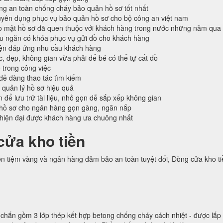
ống an toàn chống cháy bảo quản hồ sơ tốt nhất
ên dụng phục vụ bảo quản hồ sơ cho bộ công an việt nam
o mật hồ sơ đã quen thuộc với khách hàng trong nước những năm qua
ều ngăn có khóa phục vụ gửi đồ cho khách hàng
iện đáp ứng nhu cầu khách hàng
c, đẹp, không gian vừa phải để bé có thể tự cất đồ
 trong công việc
 dễ dàng thao tác tìm kiếm
 quản lý hồ sơ hiệu quả
n để lưu trữ tài liệu, nhỏ gọn dễ sắp xếp không gian
hồ sơ cho ngân hàng gọn gàng, ngăn nắp
 hiện đại được khách hàng ưa chuông nhất
cửa kho tiền
ền tiệm vàng và ngân hàng đảm bảo an toàn tuyệt đối, Dòng cửa kho t
chắn gồm 3 lớp thép kết hợp betong chống cháy cách nhiệt - được lắp 