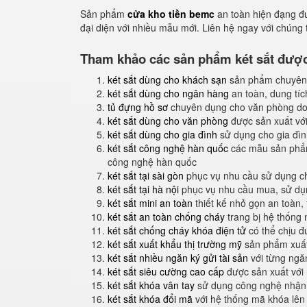
Sản phẩm
cửa kho tiền bemc
an toàn hiện đạng đ
đại diện với nhiều mẫu mới. Liên hệ ngay với chúng
Tham khảo các sản phẩm két sắt được 
két sắt dùng cho khách sạn
sản phẩm chuyên
két sắt dùng cho ngân hàng
an toàn, dung tíc
tủ đựng hồ sơ
chuyên dụng cho văn phòng do
két sắt dùng cho văn phòng
được sản xuất với
két sắt dùng cho gia đình
sử dụng cho gia đình
két sắt công nghệ hàn quốc
các mẫu sản phẩm
công nghệ hàn quốc
két sắt tại sài gòn
phục vụ nhu cầu sử dụng ch
két sắt tại hà nội
phục vụ nhu cầu mua, sử dụng
két sắt mini an toàn
thiết kế nhỏ gọn an toàn,
két sắt an toàn chống cháy
trang bị hệ thống
két sắt chống cháy khóa điện tử
có thể chịu đ
két sắt xuất khẩu thị trường mỹ
sản phẩm xuất
két sắt nhiều ngăn ký gửi tài sản
với từng ngăn
két sắt siêu cường cao cấp
được sản xuất với
két sắt khóa vân tay
sử dụng công nghệ nhận 
két sắt khóa đổi mã
với hệ thống mã khóa lên