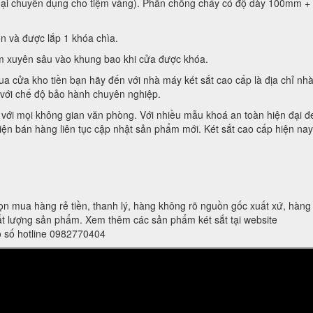
loại chuyên dụng cho tiệm vàng). Phần chống cháy có độ dày 100mm +
n và được lắp 1 khóa chìa.
m xuyên sâu vào khung bao khi cửa được khóa.
a cửa kho tiền bạn hãy đến với nhà máy két sắt cao cấp là địa chỉ nh
 với chế độ bảo hành chuyên nghiệp.
p với mọi không gian văn phòng. Với nhiều mẫu khoá an toàn hiện đại đ
ện bán hàng liên tục cập nhật sản phẩm mới. Két sắt cao cấp hiện nay 
ọn mua hàng rẻ tiền, thanh lý, hàng không rõ nguồn gốc xuất xứ, hàn
t lượng sản phẩm. Xem thêm các sản phẩm két sắt tại website
eo số hotline 0982770404