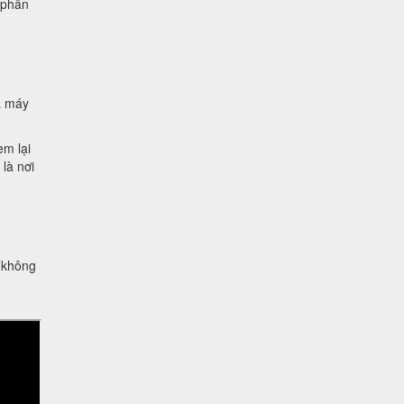
 phần
à máy
em lại
là nơi
g không