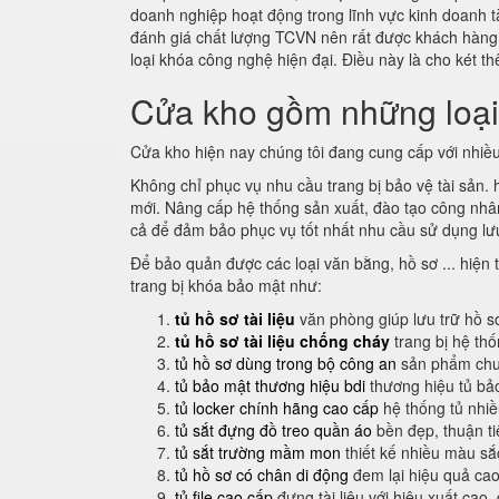
doanh nghiệp hoạt động trong lĩnh vực kinh doanh t
đánh giá chất lượng TCVN nên rất được khách hàn
loại khóa công nghệ hiện đại. Điều này là cho két 
Cửa kho gồm những loạ
Cửa kho hiện nay chúng tôi đang cung cấp với nhiều
Không chỉ phục vụ nhu cầu trang bị bảo vệ tài sản.
mới. Nâng cấp hệ thống sản xuất, đào tạo công nhân 
cả để đảm bảo phục vụ tốt nhất nhu cầu sử dụng lưu
Để bảo quản được các loại văn bằng, hồ sơ ... hiện t
trang bị khóa bảo mật như:
tủ hồ sơ tài liệu
văn phòng giúp lưu trữ hồ s
tủ hồ sơ tài liệu chống cháy
trang bị hệ th
tủ hồ sơ dùng trong bộ công an
sản phẩm chuy
tủ bảo mật thương hiệu bdi
thương hiệu tủ bả
tủ locker chính hãng cao cấp
hệ thống tủ nhi
tủ sắt đựng đồ treo quần áo
bền đẹp, thuận t
tủ sắt trường mầm mon
thiết kế nhiều màu sắ
tủ hồ sơ có chân di động
đem lại hiệu quả cao
tủ file cao cấp
đựng tài liệu với hiệu xuất cao,