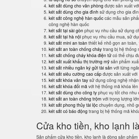
két sắt dùng cho văn phòng
được sản xuất với
két sắt dùng cho gia đình
sử dụng cho gia đình
két sắt công nghệ hàn quốc
các mẫu sản phẩm
công nghệ hàn quốc
két sắt tại sài gòn
phục vụ nhu cầu sử dụng ch
két sắt tại hà nội
phục vụ nhu cầu mua, sử dụng
két sắt mini an toàn
thiết kế nhỏ gọn an toàn,
két sắt an toàn chống cháy
trang bị hệ thống
két sắt chống cháy khóa điện tử
có thể chịu đ
két sắt xuất khẩu thị trường mỹ
sản phẩm xuất
két sắt nhiều ngăn ký gửi tài sản
với từng ngăn
két sắt siêu cường cao cấp
được sản xuất với
két sắt khóa vân tay
sử dụng công nghệ nhận 
két sắt khóa đổi mã
với hệ thống mã khóa lên
két sắt dùng cho công ty
phục vụ tốt cho nhu 
két sắt an toàn chông trộm
với trọng lượng lớ
két sắt phong thủy tài lộc
chuyên dụng, nhỏ gọ
két sắt có báo động
trang bị hệ thống mã khó
Cửa kho tiền, kho lạnh l
Sản phẩm cửa kho tiền, kho lạnh là dòng sản phẩm m