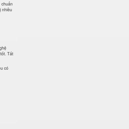
u chuẩn
ị nhiều
nghệ
tốt. Tất
ệu có