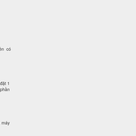
iền có
đặt 1
 phần
à máy