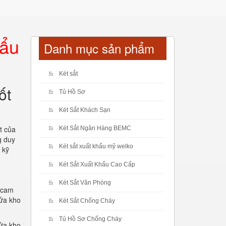
hẩu
Danh mục sản phẩm
Két sắt
ốt
Tủ Hồ Sơ
Két Sắt Khách Sạn
t của
Két Sắt Ngân Hàng BEMC
g duy
Két sắt xuất khẩu mỹ welko
 kỹ
Két Sắt Xuất Khẩu Cao Cấp
Két Sắt Văn Phòng
ự cam
cửa kho
Két Sắt Chống Cháy
Tủ Hồ Sơ Chống Cháy
cửa kho