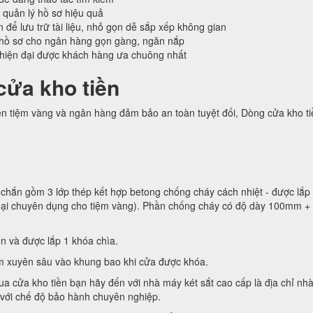
 quản lý hồ sơ hiệu quả
n để lưu trữ tài liệu, nhỏ gọn dễ sắp xếp không gian
hồ sơ cho ngân hàng gọn gàng, ngăn nắp
 hiện đại được khách hàng ưa chuông nhất
cửa kho tiền
ền tiệm vàng và ngân hàng đảm bảo an toàn tuyệt đối, Dòng cửa kho t
chắn gồm 3 lớp thép kết hợp betong chống cháy cách nhiệt - được lắp 
loại chuyên dụng cho tiệm vàng). Phần chống cháy có độ dày 100mm +
n và được lắp 1 khóa chìa.
m xuyên sâu vào khung bao khi cửa được khóa.
a cửa kho tiền bạn hãy đến với nhà máy két sắt cao cấp là địa chỉ nh
 với chế độ bảo hành chuyên nghiệp.