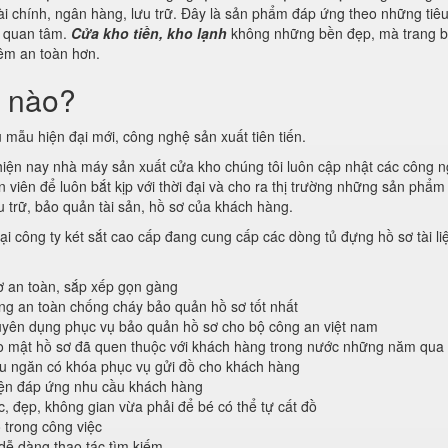
ài chính, ngân hàng, lưu trữ. Đây là sản phẩm đáp ứng theo những tiê
g quan tâm.
Cửa kho tiền, kho lạnh
không những bền đẹp, mà trang b
thêm an toàn hơn.
i nào?
 mẫu hiện đại mới, công nghệ sản xuất tiên tiến.
 hiện nay nhà máy sản xuất cửa kho chúng tôi luôn cập nhật các công 
viên để luôn bắt kịp với thời đại và cho ra thị trường những sản phẩm 
 trữ, bảo quản tài sản, hồ sơ của khách hàng.
ại công ty két sắt cao cấp đang cung cấp các dòng tủ đựng hồ sơ tài li
ơ an toàn, sắp xếp gọn gàng
ống an toàn chống cháy bảo quản hồ sơ tốt nhất
ên dụng phục vụ bảo quản hồ sơ cho bộ công an việt nam
o mật hồ sơ đã quen thuộc với khách hàng trong nước những năm qua
ều ngăn có khóa phục vụ gửi đồ cho khách hàng
iện đáp ứng nhu cầu khách hàng
c, đẹp, không gian vừa phải để bé có thể tự cất đồ
 trong công việc
 dễ dàng thao tác tìm kiếm