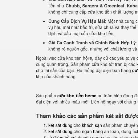
tiền như
Chubb, Sargent & Greenleaf, Kaba
không chỉ cung cấp cửa kho tiền chất lượng mà
Cung Cấp Dịch Vụ Hậu Mãi
: Một nhà cung 
vụ hậu mãi như bảo trì, sửa chữa và thay thế l
định và bảo mật của cửa kho tiền.
Giá Cả Cạnh Tranh và Chính Sách Hợp Lý
:
không rõ nguồn gốc, nhưng với chất lượng và b
Ngoài việc cửa kho tiền hội tụ đầy đủ các yếu tố về đ
cùng quan trọng. Sản phẩm cửa kho tốt tran bị các
cho tài sản của bạn. Hệ thống đại diện bán hàng
cử
kho của khách hàng.
Sản phẩm
cửa kho tiền bemc
an toàn hiện đạng đ
đại diện với nhiều mẫu mới. Liên hệ ngay với chúng
Tham khảo các sản phẩm két sắt được 
két sắt dùng cho khách sạn
sản phẩm chuyên
két sắt dùng cho ngân hàng
an toàn, dung tíc
tủ đựng hồ sơ
chuyên dụng cho văn phòng do