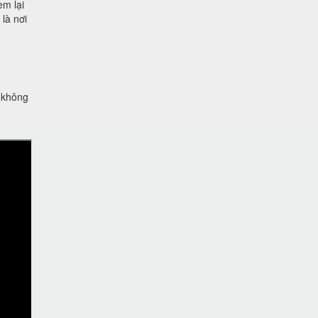
em lại
là nơi
g không