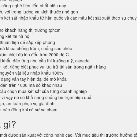
 công nghệ tiên tiến nhất hiện nay
, với trọng lượng và kích thước nhỏ gọn
 két sắt nhập khẩu từ hàn quốc và các mẫu két sắt xuất theo sự chuy
o khách hàng thị trường tphcm
 két tại hà nội
 thuận tiện để sắp xếp phòng
 mã khóa chống trộm, chống sao chép
ược nhiệt độ lên đến trên 2000 độ C
 khẩu đáp ứng nhu cầu thị trường mỹ, canada
 két riêng biệt phục vụ lưu trữ tài sản trong ngân hàng
 nguyên vật liệu nhập khẩu 100%
dạng vân tay hiện đại để mở khóa
 đến trên 1000 mã số khác nhau
cầu chọn mua két sắt của từng doanh nghiệp
n vì vậy nó có khả năng chống bê trộm hiệu quả
n, an toàn phục vụ gia đình
a báo động khi có sự va chạm
à gì?
ới được sản xuất với công nghệ cao. Với mục tiêu thị trường hướng tới