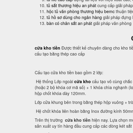
tủ sắt thương hiệu an phát
cung cấp giải pháp
hộc tủ văn phòng thương hiệu bemc
thuận tiệ
tủ hồ sơ dùng cho ngân hàng
giải pháp đựng 
bàn có chân sắt an phát
giải pháp văn phòng
cửa kho tiền
Được thiết kế chuyên dàng cho kho ti
cấu tạo bằng thép cao cấp
Cấu tạo cửa kho tiền bao gồm 2 lớp:
Hệ thống Lớp ngoài
cửa kho
cấu tạo vô cùng chắc 
(hoặc 2 bộ khóa cơ mã số) + 1 khóa chìa nghạnh (
hộp chốt khóa dày 120mm.
Lớp cửa khung bên trong bằng thép hộp vuông + trò
Hệ chốt khóa liên hoàn bằng Inox đường kính 50m
Trên thị trường
cửa kho tiền
hiện nay. Lựa chọn mu
sản xuất uy tín hàng đầu cung cấp các dòng két sắt