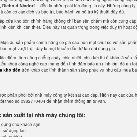
, Diebold Nixdorf
… đều là những cái tên đáng tin cậy. Những công ty
 còn có các dịch vụ bảo trì, bảo hành và hỗ trợ kỹ thuật đầy đủ.
cấp cửa kho tiền chính hãng không chỉ bán sản phẩm mà còn cung cấp
inh kiện khi cần thiết. Điều này rất quan trọng trong việc duy trì hoạt 
 Mặc dù sản phẩm chính hãng có giá cao hơn một chút so với sản phẩ
ảo mật vượt trội, đây là một khoản đầu tư lâu dài đáng giá.
ặc điểm, tính năng chống cháy, chịu nhiệt, chịu lực thì ổ khóa là yếu t
 kiểu khoá công nghệ cao mang đến tính đảm bảo an ninh lớn, độ an to
a kho tiền
trên khắp các tỉnh thành sẵn sàng phục vụ nhu cầu mua b
ược phân phối bởi nhà máy công ty két sắt cao cấp. Hiện nay các cửa 
 tôi theo số 0982770404 để nhận thêm thông tin tư vấn.
sản xuất tại nhà máy chúng tôi:
 dụng cho khách sạn
h sử dụng lớn
anh nghiệp