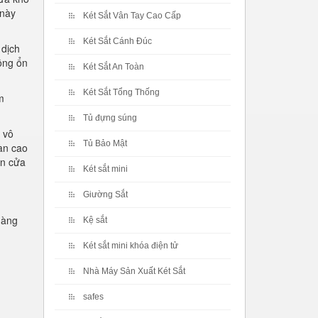
 này
Két Sắt Vân Tay Cao Cấp
Két Sắt Cánh Đúc
 dịch
động ổn
Két Sắt An Toàn
Két Sắt Tổng Thống
m
Tủ đựng súng
ố vô
Tủ Bảo Mật
àn cao
án cửa
Két sắt mini
Giường Sắt
hàng
Kệ sắt
Két sắt mini khóa điện tử
Nhà Máy Sản Xuất Két Sắt
safes