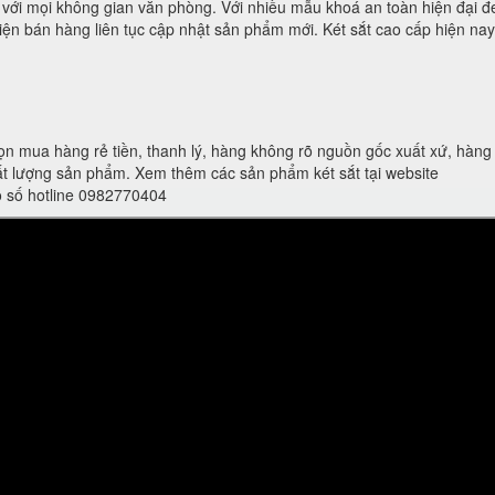
p với mọi không gian văn phòng. Với nhiều mẫu khoá an toàn hiện đại đ
ện bán hàng liên tục cập nhật sản phẩm mới. Két sắt cao cấp hiện nay 
ọn mua hàng rẻ tiền, thanh lý, hàng không rõ nguồn gốc xuất xứ, hàn
t lượng sản phẩm. Xem thêm các sản phẩm két sắt tại website
eo số hotline 0982770404