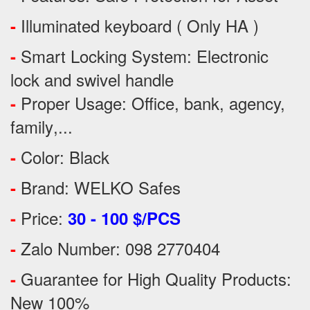
Illuminated keyboard ( Only HA )
-
Smart Locking System: Electronic
-
lock and swivel handle
Proper Usage:
Office, bank, agency,
-
family
,...
Color: Black
-
Brand: WELKO Safes
-
Price:
-
30 - 100 $/PCS
Zalo Number: 098 2770404
-
Guarantee for High Quality Products:
-
New 100%