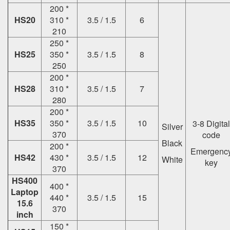
200 *
HS20
310 *
3.5 / 1.5
6
210
250 *
HS25
350 *
3.5 / 1.5
8
250
200 *
HS28
310 *
3.5 / 1.5
7
280
200 *
HS35
350 *
3.5 / 1.5
10
3-8 Digital
Silver
370
code
Black
200 *
Emergenc
HS42
430 *
3.5 / 1.5
12
White
key
370
HS400
400 *
Laptop
440 *
3.5 / 1.5
15
15.6
370
inch
150 *