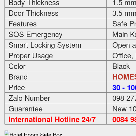
Body Thickness
1.5 m
Door Thickness
3.5 m
Features
Safe Pr
SOS Emergency
Main Ke
Smart Locking System
Open an
Proper Usage
Office,
Color
Black
Brand
HOME
Price
3
0 - 1
Zalo Number
098 27
Guarantee
New 100
International Hotline 24/7
0084 98