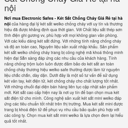
nội
Nơi mua Electronic Safes - Két Sắt Chống Cháy Giá Rẻ tại hà
nội
của hàng đại lý két sắt welko chống cháy với uy tín và thương
hiệu đã được khảng định qua thời gian. Với Chất liệu sắt thép sơn
tĩnh điện ghi gương vv, phù hợp với mọi không gian văn phòng.
Với các kiểu dáng két sắt đứng. Với những tính năng chống cháy
và độ an toàn cao, Nguyên liệu sản xuất nhập khẩu. Sản phẩm
két sắt welko chống cháy trang bị công nghệ mã khoá thông minh
hiện đại Sẵn sàng đáp ứng các nhu cầu của khách hàng. Tính
năng chống trộm luôn luôn được đảm bảo do két sắt an toàn
chống cháy thương hiệu welko safe thường được làm từ nguyên
liệu chắc chắn, dày dặn. Dưới đây là một số tư vấn để sử dụng
két vân tay, két điện tử, két chống cháy cho chất lượng tốt nhất.
Với những chuỗi đại diện bán hàng liên tục cập nhật sản phẩm
mới. Két sắt cao cấp hiện nay là nơi uy tín để bạn chọn mua két
sắt điện tử cho mình. Công nghệ sản xuất két sắt mini welko đáp
ứng các tiêu chuẩn tốt nhất trên thị trường. Mua két sắt mini được
trang bị khoá điện tử để phục vụ nhu cầu bảo quản phù hợp với
các công ty. Chọn mua két sắt mini welko là lựa chọn đem lại hiểu
quả tốt nhất.