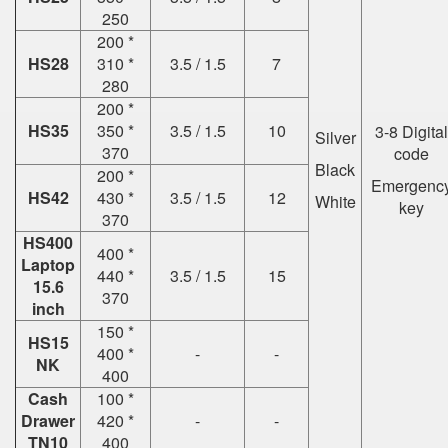
250
200 *
HS28
310 *
3.5 / 1.5
7
280
200 *
HS35
350 *
3.5 / 1.5
10
3-8 Digital
Silver
370
code
Black
200 *
Emergenc
HS42
430 *
3.5 / 1.5
12
White
key
370
HS400
400 *
Laptop
440 *
3.5 / 1.5
15
15.6
370
inch
150 *
HS15
400 *
-
-
NK
400
Cash
100 *
Drawer
420 *
-
-
TN10
400