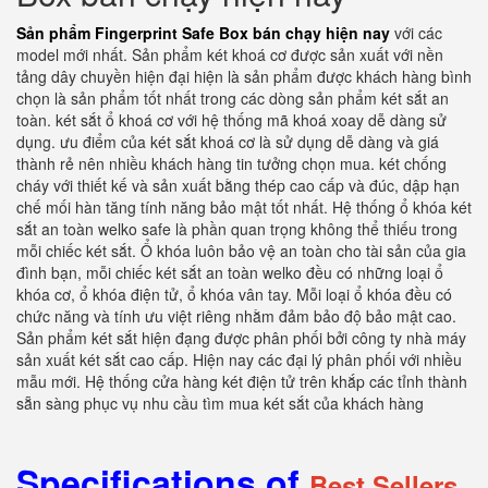
Sản phẩm Fingerprint Safe Box bán chạy hiện nay
với các
model mới nhất. Sản phẩm két khoá cơ được sản xuất với nền
tảng dây chuyền hiện đại hiện là sản phẩm được khách hàng bình
chọn là sản phẩm tốt nhất trong các dòng sản phẩm két sắt an
toàn. két sắt ổ khoá cơ với hệ thống mã khoá xoay dễ dàng sử
dụng. ưu điểm của két sắt khoá cơ là sử dụng dễ dàng và giá
thành rẻ nên nhiều khách hàng tin tưởng chọn mua. két chống
cháy với thiết kế và sản xuất bằng thép cao cấp và đúc, dập hạn
chế mối hàn tăng tính năng bảo mật tốt nhất. Hệ thống ổ khóa két
sắt an toàn welko safe là phần quan trọng không thể thiếu trong
mỗi chiếc két sắt. Ổ khóa luôn bảo vệ an toàn cho tài sản của gia
đình bạn, mỗi chiếc két sắt an toàn welko đều có những loại ổ
khóa cơ, ổ khóa điện tử, ổ khóa vân tay. Mỗi loại ổ khóa đều có
chức năng và tính ưu việt riêng nhằm đảm bảo độ bảo mật cao.
Sản phẩm két sắt hiện đạng được phân phối bởi công ty nhà máy
sản xuất két sắt cao cấp. Hiện nay các đại lý phân phối với nhiều
mẫu mới. Hệ thống cửa hàng két điện tử trên khắp các tỉnh thành
sẵn sàng phục vụ nhu cầu tìm mua két sắt của khách hàng
Specifications of
Best Sellers