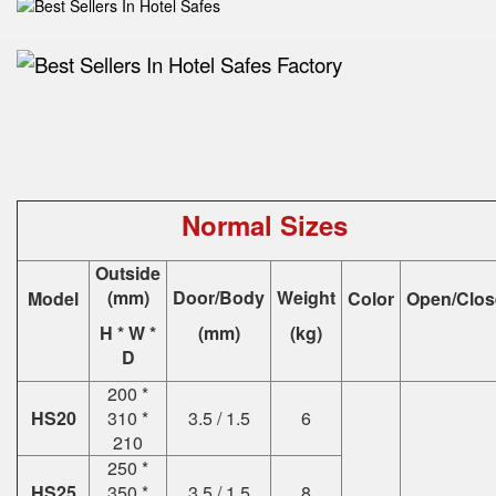
Normal Sizes
Outside
(mm)
Door/Body
Weight
Model
Color
Open/Clos
H * W *
(mm)
(kg)
D
200 *
HS20
310 *
3.5 / 1.5
6
210
250 *
HS25
350 *
3.5 / 1.5
8