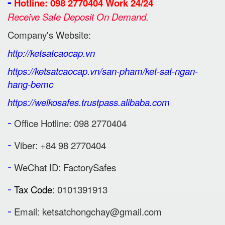
-
Hotline: 098 2770404 Work 24/24
Receive Safe Deposit On Demand.
Company's Website:
http://ketsatcaocap.vn
https://ketsatcaocap.vn/san-pham/ket-sat-ngan-
hang-bemc
https://welkosafes.trustpass.alibaba.com
-
Office Hotline: 098 2770404
-
Viber: +84 98 2770404
-
WeChat ID: FactorySafes
-
Tax Code
: 0101391913
-
Email:
ketsatchongchay@gmail.com