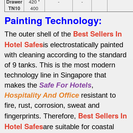
Drawer
420 *
-
-
TN10
400
Painting Technology:
Best Sellers In
The outer shell of the
Hotel Safes
is electrostatically painted
with cleaning according to the standard
of 9 tanks.
This is the most modern
technology line in Singapore that
makes the
Safe For Hotels
,
Hospitality And Office
resistant to
fire, rust, corrosion, sweat and
Best Sellers In
fingerprints.
Therefore,
Hotel Safes
are suitable for coastal