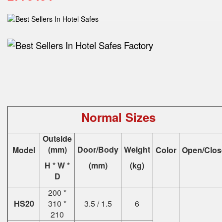
Normal Sizes
Outside
(mm)
Door/Body
Weight
Model
Color
Open/Clos
H * W *
(mm)
(kg)
D
200 *
HS20
310 *
3.5 / 1.5
6
210