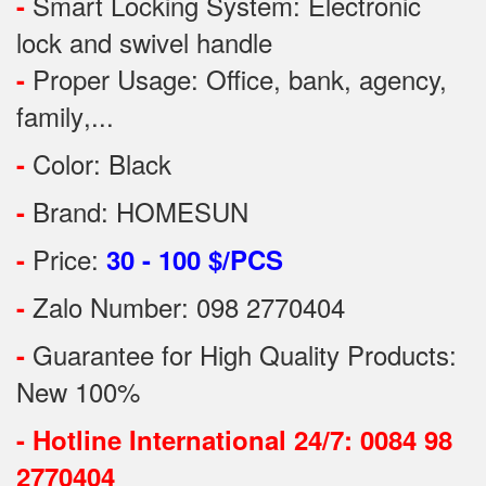
Smart Locking System: Electronic
-
lock and swivel handle
Proper Usage:
Office, bank, agency,
-
family
,...
Color: Black
-
Brand: HOMESUN
-
Price:
-
30 - 100 $/PCS
Zalo Number: 098 2770404
-
Guarantee for High Quality Products:
-
New 100%
-
Hotline International 24/7: 0084 98
2770404