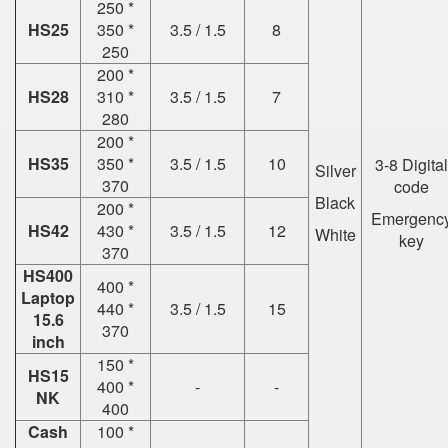
250 *
HS25
350 *
3.5 / 1.5
8
250
200 *
HS28
310 *
3.5 / 1.5
7
280
200 *
HS35
350 *
3.5 / 1.5
10
3-8 Digital
Silver
370
code
Black
200 *
Emergenc
HS42
430 *
3.5 / 1.5
12
White
key
370
HS400
400 *
Laptop
440 *
3.5 / 1.5
15
15.6
370
inch
150 *
HS15
400 *
-
-
NK
400
Cash
100 *