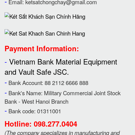
-
Email:
ketsatchongchay@gmail.com
Payment Information:
-
Vietnam Bank Material Equipment
and Vault Safe JSC.
-
Bank Account: 88 2112 6666 888
-
Bank's Name:
Military Commercial Joint Stock
Bank - West Hanoi Branch
-
Bank code: 01311001
Hotline: 098.277.0404
(
The company specializes in manufacturing and