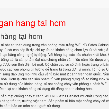
gan hang tai hcm
 hàng tại hcm
n tủ sắt an toàn dùng trong văn phòng màu trắng WELKO Safes Cabine
y tủ sắt cao cấp là địa chỉ uy tín để khách hàng chọn lựa tủ sắt với giá
hế tạo bằng công nghệ tự động. Với hàng loạt các tiêu chuẩn khắt khe.
ơ bằng sắt là sản phẩm đạt các chứng nhận và nhiều năm liền được chọ
ng được sơn tĩnh điện bề mặt. Có chân cao su cố định hoặc trang bị bán
 được các văn phòng tin tưởng để trang bị trong đơn vị mình. Tủ hồ sơ 
sẵn sàng đáp ứng mọi nhu cầu về tủ bảo mật 2 cánh trên toàn quốc. Nền
ng hoá. Đem lại cho các sản phẩm tủ văn phòng đựng hồ sơ bằng inox
 cầu sử dụng của khách hàng. tủ sắt chống cháy văn phòng 1 cánh WE
n. Đem lại cho khách hàng sử dụng dễ dàng nhanh chóng hơn.
 bảo mật chống cháy 2 cánh WELKO Safes Cabinet với chất lượng cao 
ính hãng trên thị trường việt nam. Sản phẩm tủ bảo mật chống cháy có c
ớc đảm bảo an toàn cho người sử dụng