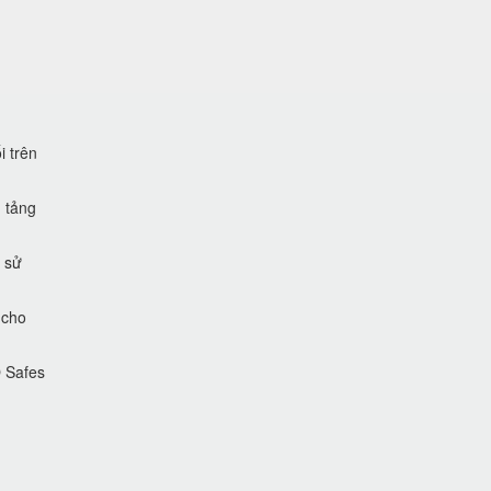
i trên
 tảng
 sử
 cho
O Safes