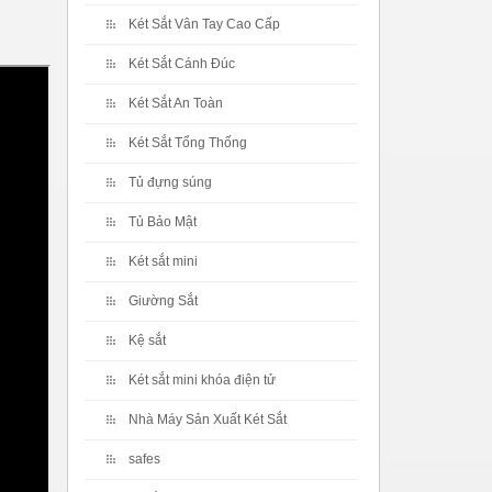
Két Sắt Vân Tay Cao Cấp
Két Sắt Cánh Đúc
Két Sắt An Toàn
Két Sắt Tổng Thống
Tủ đựng súng
Tủ Bảo Mật
Két sắt mini
Giường Sắt
Kệ sắt
Két sắt mini khóa điện tử
Nhà Máy Sản Xuất Két Sắt
safes