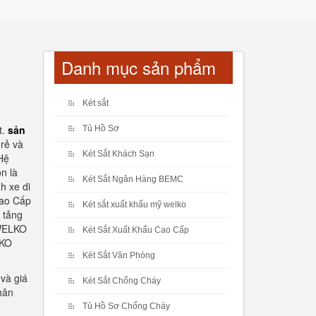
Danh mục sản phẩm
Két sắt
t.
sản
Tủ Hồ Sơ
 rẻ và
Két Sắt Khách Sạn
 Hệ
n là
Két Sắt Ngân Hàng BEMC
h xe di
Cao Cấp
Két sắt xuất khẩu mỹ welko
 tảng
 WELKO
Két Sắt Xuất Khẩu Cao Cấp
LKO
Két Sắt Văn Phòng
và giá
Két Sắt Chống Cháy
hân
Tủ Hồ Sơ Chống Cháy