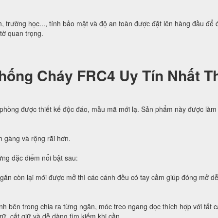
, trường học..., tính bảo mật và độ an toàn được đặt lên hàng đầu để
 tờ quan trọng.
hống Cháy FRC4 Uy Tín Nhất Th
 phòng được thiết kế độc đáo, mẫu mã mới lạ. Sản phẩm này được làm 
n gàng và rộng rãi hơn.
ng đặc điểm nổi bật sau:
ngăn còn lại mới được mở thì các cánh đều có tay cầm giúp đóng mở d
h bên trong chia ra từng ngăn, móc treo ngang dọc thích hợp với tất c
trữ, cất giữ và dễ dàng tìm kiếm khi cần.