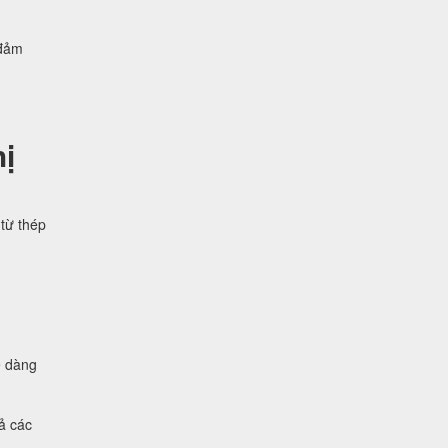
 đảm
ị
từ thép
ễ dàng
ả các