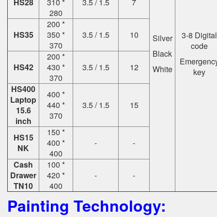
HS28
310 *
3.5 / 1.5
7
280
200 *
HS35
350 *
3.5 / 1.5
10
3-8 Digital
Silver
370
code
Black
200 *
Emergenc
HS42
430 *
3.5 / 1.5
12
White
key
370
HS400
400 *
Laptop
440 *
3.5 / 1.5
15
15.6
370
inch
150 *
HS15
400 *
-
-
NK
400
Cash
100 *
Drawer
420 *
-
-
TN10
400
Painting Technology: