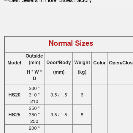
Normal Sizes
Outside
(mm)
Door/Body
Weight
Model
Color
Open/Clos
H * W *
(mm)
(kg)
D
200 *
HS20
310 *
3.5 / 1.5
6
210
250 *
HS25
350 *
3.5 / 1.5
8
250
200 *