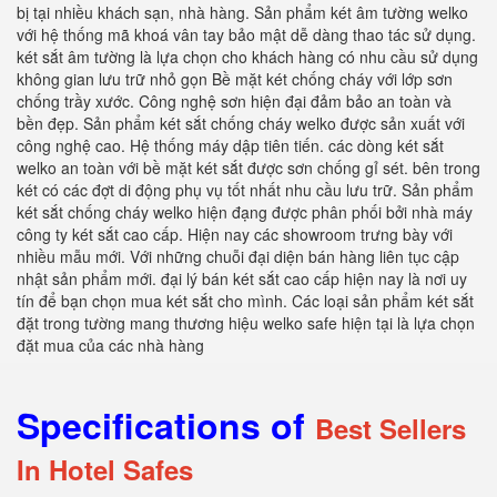
bị tại nhiều khách sạn, nhà hàng. Sản phẩm két âm tường welko
với hệ thống mã khoá vân tay bảo mật dễ dàng thao tác sử dụng.
két sắt âm tường là lựa chọn cho khách hàng có nhu cầu sử dụng
không gian lưu trữ nhỏ gọn Bề mặt két chống cháy với lớp sơn
chống trầy xước. Công nghệ sơn hiện đại đảm bảo an toàn và
bền đẹp. Sản phẩm két sắt chống cháy welko được sản xuất với
công nghệ cao. Hệ thống máy dập tiên tiến. các dòng két sắt
welko an toàn với bề mặt két sắt được sơn chống gỉ sét. bên trong
két có các đợt di động phụ vụ tốt nhất nhu cầu lưu trữ. Sản phẩm
két sắt chống cháy welko hiện đạng được phân phối bởi nhà máy
công ty két sắt cao cấp. Hiện nay các showroom trưng bày với
nhiều mẫu mới. Với những chuỗi đại diện bán hàng liên tục cập
nhật sản phẩm mới. đại lý bán két sắt cao cấp hiện nay là nơi uy
tín để bạn chọn mua két sắt cho mình. Các loại sản phẩm két sắt
đặt trong tường mang thương hiệu welko safe hiện tại là lựa chọn
đặt mua của các nhà hàng
Specifications of
Best Sellers
In Hotel Safes