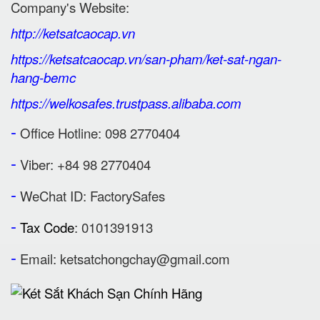
Company's Website:
http://ketsatcaocap.vn
https://ketsatcaocap.vn/san-pham/ket-sat-ngan-
hang-bemc
https://welkosafes.trustpass.alibaba.com
-
Office Hotline: 098 2770404
-
Viber: +84 98 2770404
-
WeChat ID: FactorySafes
-
Tax Code
: 0101391913
-
Email:
ketsatchongchay@gmail.com