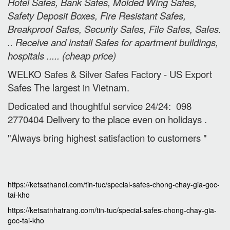
Hotel Safes, Bank Safes, Molded Wing Safes,
Safety Deposit Boxes, Fire Resistant Safes,
Breakproof Safes, Security Safes, File Safes, Safes.
.. Receive and install Safes for apartment buildings,
hospitals ..... (cheap price
)
WELKO Safes & Silver Safes Factory - US Export
Safes The largest in Vietnam.
Dedicated and thoughtful service 24/24: 098
2770404 Delivery to the place e
ven on holidays
.
"Always bring highest satisfaction to customers "
https://ketsathanoi.com/tin-tuc/special-safes-chong-chay-gia-goc-
tai-kho
https://ketsatnhatrang.com/tin-tuc/special-safes-chong-chay-gia-
goc-tai-kho