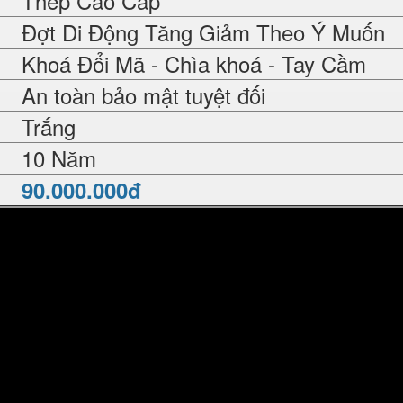
Thép Cao Cấp
Đợt Di Động Tăng Giảm Theo Ý Muốn
Khoá Đổi Mã - Chìa khoá - Tay Cầm
An toàn bảo mật tuyệt đối
Trắng
10 Năm
90.000.000đ