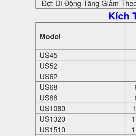
Đợt Di Động Tăng Giảm The
Kích 
Model
US45
4
US52
5
US62
5
US68
US88
US1080
1
US1320
1
US1510
1