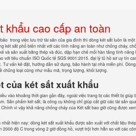
t khẩu cao cấp an toàn
ảo trong việc lưu trữ tài sản của gia đình thì dòng két sắt luôn là một
ng két sắt phổ biến nhất với các tính năng an toàn như chống cháy, ch
 kế và sản xuất bằng thép và đúc, dập hạn chế mối hàn tăng tính năng
o với tiêu chuẩn ISO Quốc tế SGS 9001:2015. đại lý tủ hồ sơ uy tín ca
 Tư vấn kê đặt, hướng dẫn sử dụng, bảo hành tại nhà miễn phí. Dòng
 về chủng loại cũng như mẫu mã, trọng lượng, khối lượng.
t
của
két sắt
xuất
khẩu
iều vào khoảng thời gian gần đây, ngoài việc trang bị các thiết bị giúp
âm. Sản phẩm két sắt, là công cụ không chỉ giúp cất giữ các tài sản qu
. Chính vì vậy khả năng chống cháy cúa Két sắt bao giờ cũng được xem
 nhất hiện nay: dòng két sắt xuất khẩu được sản xuất với chất liệu thé
n 2000 độ C trong vòng 2 giờ đồng hồ, vượt trội hơn hẳn so với các cô