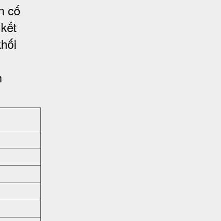
n cố
kết
khối
h