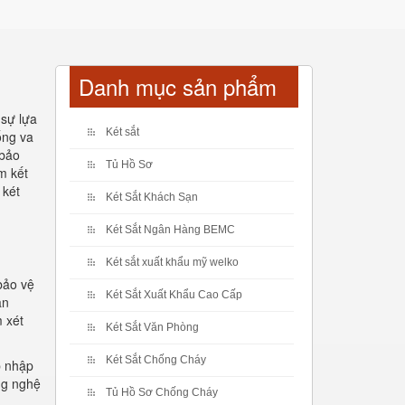
Danh mục sản phẩm
 sự lựa
Két sắt
ống va
 bảo
Tủ Hồ Sơ
m kết
 két
Két Sắt Khách Sạn
Két Sắt Ngân Hàng BEMC
Két sắt xuất khẩu mỹ welko
 bảo vệ
Két Sắt Xuất Khẩu Cao Cấp
an
 xét
Két Sắt Văn Phòng
Két Sắt Chống Cháy
p nhập
ng nghệ
Tủ Hồ Sơ Chống Cháy