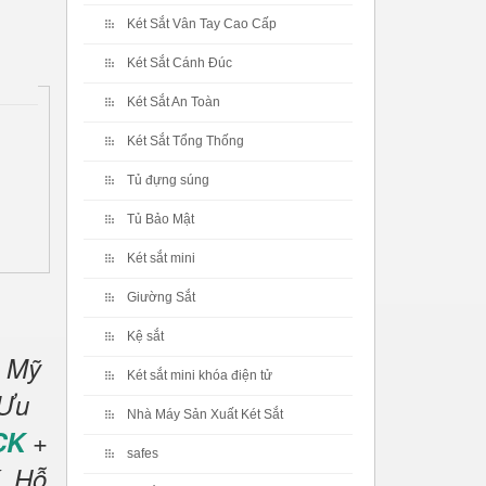
Két Sắt Vân Tay Cao Cấp
Két Sắt Cánh Đúc
Két Sắt An Toàn
Két Sắt Tổng Thống
Tủ đựng súng
Tủ Bảo Mật
Két sắt mini
Giường Sắt
Kệ sắt
u Mỹ
Két sắt mini khóa điện tử
Ưu
Nhà Máy Sản Xuất Két Sắt
CK
+
safes
.
Hỗ