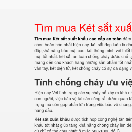
Tìm mua Két sắt xuấ
Tìm mua Két sắt xuất khẩu cao cấp an toàn
đảm b
chọn hoàn hảo nhất hiện nay. két sắt đẹp luôn là dò
đập,khả năng bảo mật cao. két thông minh với thiết
mật tốt nhất. két sắt an toàn chống cháy được chế tạ
mang đến cho khách hàng những sản phẩm tốt nhất.
vân tay, két điện tử, két chống cháy có sự đa dạng
Tính
chống cháy ưu việ
Hiện nay Với tình trạng các vụ cháy nổ xảy ra khá nh
con người, việc bảo vệ tài sản cũng rất được quan t
trọng mà còn góp phần lớn trong việc bảo vệ chúng
hàng đầu.
Két sắt xuất khẩu
được tích hợp công nghệ tân tiến
khẩu tốt nhất giúp tăng khả năng chống cháy lên đế
cũ chỉ có thể chịu nhiệt ở mức 500-1000 độ C.