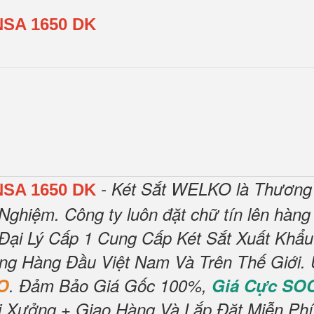
NSA 1650 DK
- Két Sắt WELKO là Thương
NSA 1650 DK
 Nghiệm.
Công ty luôn đặt chữ tín lên hàng
Đại Lý Cấp 1 Cung Cấp Két Sắt Xuất Khẩ
ếng Hàng Đầu Việt Nam Và Trên Thế Giới.
O
.
Đảm Bảo Giá Gốc 100%,
Giá Cực SO
i Xưởng + Giao Hàng Và Lắp Đặt Miễn Phí