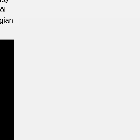
ối
gian