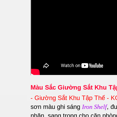
Màu Sắc Giường Sắt Khu Tậ
-
Giường Sắt Khu Tập Thể - 
sơn màu ghi sáng
, đ
Iron Shelf
nhặn, sang trọng cho căn phò