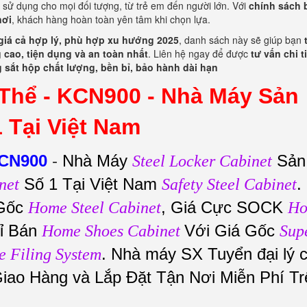
 sử dụng cho mọi đối tượng, từ trẻ em đến người lớn. Với
chính sách 
nơi
, khách hàng hoàn toàn yên tâm khi chọn lựa.
giá cả hợp lý, phù hợp xu hướng 2025
, danh sách này sẽ giúp bạn
 cao, tiện dụng và an toàn nhất
. Liên hệ ngay để được
tư vấn chi ti
 sắt hộp chất lượng, bền bỉ, bảo hành dài hạn
Thể - KCN900 -
Nhà Máy Sản
 Tại Việt Nam
KCN900
-
Nhà Máy
Sản
Steel Locker Cabinet
Số 1 Tại Việt Nam
.
net
Safety Steel Cabinet
Gốc
, Giá Cực SOCK
Home Steel Cabinet
H
ỉ Bán
Với Giá Gốc
Home Shoes Cabinet
Sup
. Nhà máy SX Tuyển đại lý 
e Filing System
Giao Hàng và Lắp Đặt Tận Nơi Miễn Phí Tr