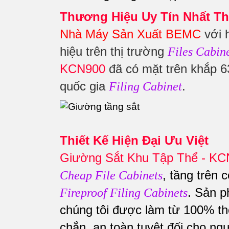
Thương Hiệu Uy Tín Nhất Th
Nhà Máy Sản Xuất BEMC
với 
hiệu trên thị trường
Files Cabin
KCN900
đã có mặt trên khắp 63
quốc gia
.
Filing Cabinet
Thiết Kế Hiện Đại Ưu Việt
Giường Sắt Khu Tập Thể - K
, tầng trên
Cheap File Cabinets
. Sản 
Fireproof Filing Cabinets
chúng tôi được làm từ 100% th
chắn, an toàn tuyệt đối cho n