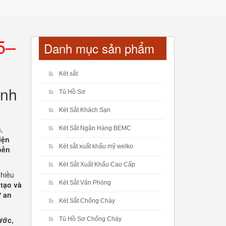
5–
Danh mục sản phẩm
Két sắt
ành
Tủ Hồ Sơ
Két Sắt Khách Sạn
,
Két Sắt Ngân Hàng BEMC
iện
Két sắt xuất khẩu mỹ welko
bền
Két Sắt Xuất Khẩu Cao Cấp
nhiều
Két Sắt Văn Phòng
 tạo và
 an
Két Sắt Chống Cháy
ước,
Tủ Hồ Sơ Chống Cháy