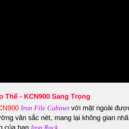
p Thể - KCN900 Sang Trọng
KCN900
với mặt ngoài đượ
Iron File Cabinet
ường vân sắc nét, mang lại không gian nhã
ng của bạn
.
Iron Rack