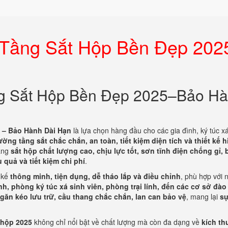
 Tầng Sắt Hộp Bền Đẹp 202
g Sắt Hộp Bền Đẹp 2025–Bảo H
 – Bảo Hành Dài Hạn
là lựa chọn hàng đầu cho các gia đình, ký túc xá
ường tầng sắt chắc chắn, an toàn, tiết kiệm diện tích và thiết kế h
tầng
sắt hộp chất lượng cao, chịu lực tốt, sơn tĩnh điện chống gỉ, 
 quả và tiết kiệm chi phí
.
 kế
thông minh, tiện dụng, dễ tháo lắp và điều chỉnh
, phù hợp với 
h, phòng ký túc xá sinh viên, phòng trại lính, đến các cơ sở đào
găn kéo lưu trữ, cầu thang chắc chắn, lan can bảo vệ
, mang lại
sự
 hộp 2025
không chỉ nổi bật về chất lượng mà còn đa dạng về
kích th