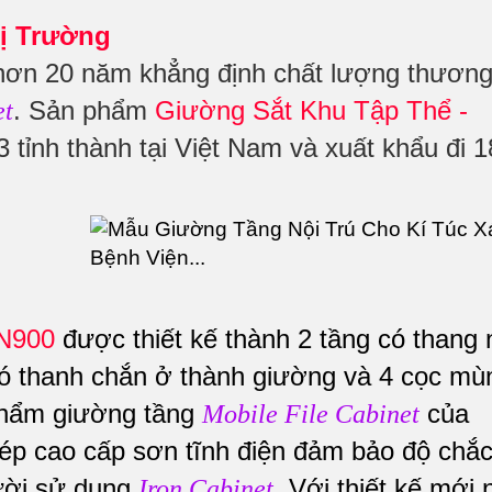
ị Trường
hơn 20 năm khẳng định chất lượng thươn
. Sản phẩm
Giường Sắt Khu Tập Thể -
et
 tỉnh thành tại Việt Nam và xuất khẩu đi 
CN900
được thiết kế thành 2 tầng có thang 
 có thanh chắn ở thành giường và 4 cọc mù
phẩm giường tầng
của
Mobile File Cabinet
ép cao cấp sơn tĩnh điện đảm bảo độ chắ
gười sử dụng
. Với thiết kế mới 
Iron Cabinet