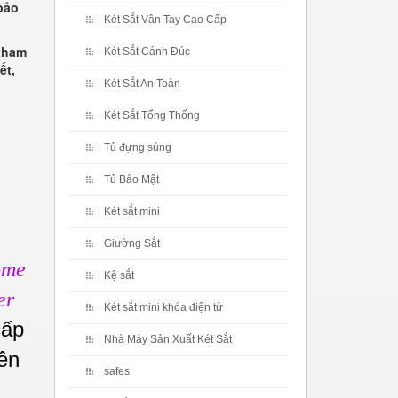
bảo
Két Sắt Vân Tay Cao Cấp
tham
Két Sắt Cánh Đúc
ết,
Két Sắt An Toàn
Két Sắt Tổng Thống
Tủ đựng súng
Tủ Bảo Mật
Két sắt mini
Giường Sắt
ome
Kệ sắt
er
Két sắt mini khóa điện tử
cấp
Nhà Máy Sản Xuất Két Sắt
ên
safes