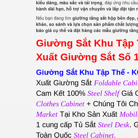
kiểu dáng, màu sắc và tải trọng
, đáp ứng nhu cầu
hành dài hạn, hỗ trợ vận chuyển và lắp đặt tận 
Nếu bạn đang tìm
giường tầng sắt hộp bền đẹp, 
khảo, so sánh và lựa chọn sản phẩm chất lượng
báo giá cụ thể và đặt hàng các mẫu giường tầng
Giường Sắt Khu Tập 
Xuất Giường Sắt Số 1
Giường Sắt Khu Tập Thể - 
Xuất Giường Sắt
Foldable Cabi
Cam Kết 100%
Giá 
Steel Shelf
+ Chúng Tôi Ch
Clothes Cabinet
Tại Kho Sản Xuất
Market
Mobil
1 cung cấp Tủ Sắt
. 
Steel Desk
Toàn Quốc
Steel Cabinet.