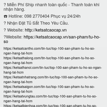
?
Miễn Phí Ship nhanh toàn quốc - Thanh toán khi
nhận hàng.
☎️ Hotline: 098 2770404 Phục vụ 24/24h
?
Nhận Đặt Tủ Sắt Theo Yêu Cầu.
? Website:
http://ketsatcaocap.vn
?Website:
https://ketsatcaocap.vn/san-pham/tu-ho-
so
https://ketsatcantho.com/tin-tuc/top-100-san-pham-tu-ho-so-
ngan-hang-tai-hcm
https://ketsathalong.com/tin-tuc/top-100-san-pham-tu-ho-so-
ngan-hang-tai-hcm
https://ketsathanoi.com/tin-tuc/top-100-san-pham-tu-ho-so-ngan-
hang-tai-hcm
https://ketsatnhatrang.com/tin-tuc/top-100-san-pham-tu-ho-so-
ngan-hang-tai-hcm
https://ketsatsaigon.com/tin-tuc/top-100-san-pham-tu-ho-so-
ngan-hang-tai-hcm
https://ketsatvungtau.com/tin-tuc/top-100-san-pham-tu-ho-so-
ngan-hang-tai-hcm
https://ketsatbienhoa.com/tin-tuc/top-100-san-pham-tu-ho-so-