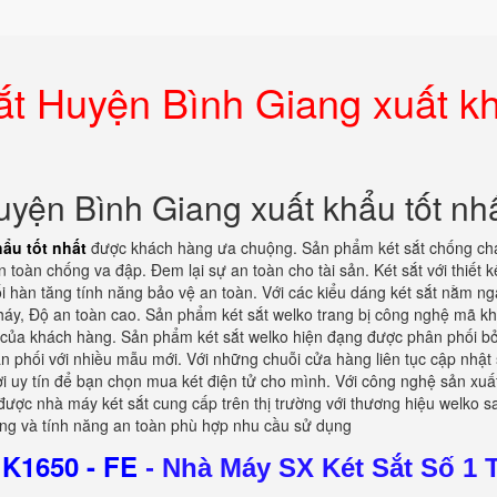
ắt Huyện Bình Giang xuất k
yện Bình Giang xuất khẩu tốt nh
ẩu tốt nhất
được khách hàng ưa chuộng. Sản phẩm két sắt chống chá
n toàn chống va đập. Đem lại sự an toàn cho tài sản. Két sắt với thiết k
 hàn tăng tính năng bảo vệ an toàn. Với các kiểu dáng két sắt nằm ng
áy, Độ an toàn cao. Sản phẩm két sắt welko trang bị công nghệ mã k
 của khách hàng. Sản phẩm két sắt welko hiện đạng được phân phối bở
ân phối với nhiều mẫu mới. Với những chuỗi cửa hàng liên tục cập nhật
ơi uy tín để bạn chọn mua két điện tử cho mình. Với công nghệ sản xuấ
được nhà máy két sắt cung cấp trên thị trường với thương hiệu welko s
ng và tính năng an toàn phù hợp nhu cầu sử dụng
K1650 - FE
-
Nhà Máy SX Két Sắt Số 1 T