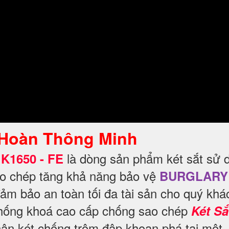
 Hoàn Thông Minh
là dòng sản phẩm két sắt sử 
K1650 - FE
ao chép tăng khả năng bảo vệ
BURGLARY
ảm bảo an toàn tối đa tài sản cho quý khá
 thống khoá cao cấp chống sao chép
Két Sắ
hân két chống trộm đập khoan phá tại một