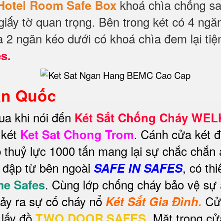
khoá chìa chống s
Hotel Room Safe Box
iấy tờ quan trọng. Bên trong két có 4 ngă
và 2 ngăn kéo dưới có khoá chìa đem lại tiệ
es.
àn Quốc
ua khi nói đến
Két Sắt Chống Cháy WE
 két
. Cánh cửa két 
Ket Sat Chong Trom
 thuỷ lực 1000 tấn mang lại sự chắc chắn 
a đập từ bên ngoài
, có thi
SAFE IN SAFES
. Cùng lớp chống cháy bảo vệ sự
e Safes
 xảy ra sự cố cháy nổ
Cử
Két Sắt Gia Đình.
 lấy đồ
Mặt trong cử
TWO DOOR SAFES.