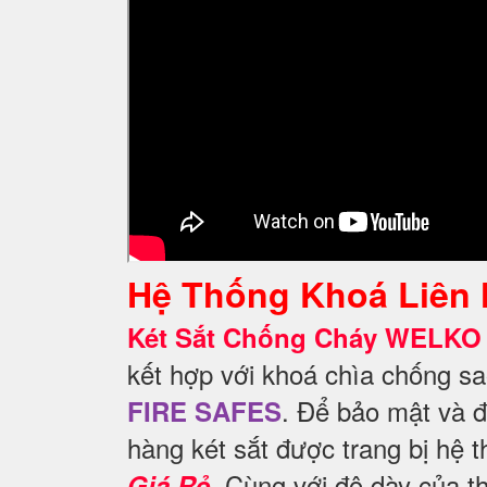
Hệ Thống Khoá Liên
Két Sắt Chống Cháy WELKO 
kết hợp với khoá chìa chống s
. Để
bảo mật và đ
FIRE SAFES
hàng két sắt được trang bị hệ
. Cùng với độ dày của t
Giá Rẻ