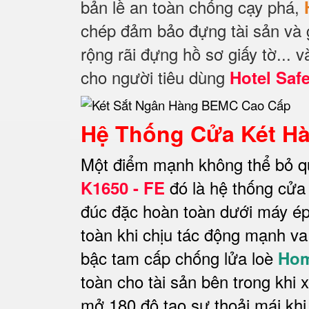
bản lề an toàn chống cạy phá,
chép đảm bảo đựng tài sản và g
rộng rãi đựng hồ sơ giấy tờ... 
cho người tiêu dùng
Hotel Saf
Hệ Thống Cửa Két H
Một điểm mạnh không thể bỏ q
đó là hệ thống cửa
K1650 - FE
đúc đặc hoàn toàn dưới máy ép
toàn khi chịu tác động mạnh v
bậc tam cấp chống lửa loè
Hom
toàn cho tài sản bên trong khi
mở 180 độ tạo sự thoải mái khi