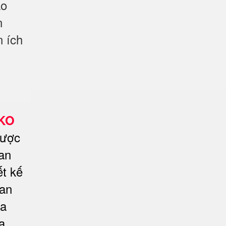
ao
n
n ích
LKO
được
an
ết kế
 an
a
a