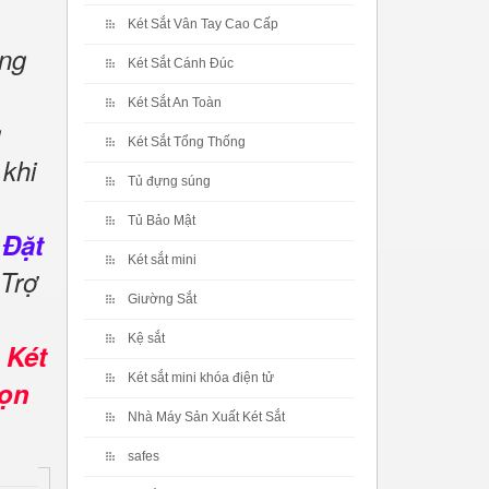
Két Sắt Vân Tay Cao Cấp
ng
Két Sắt Cánh Đúc
Két Sắt An Toàn
g
Két Sắt Tổng Thống
khi
Tủ đựng súng
Tủ Bảo Mật
 Đặt
Két sắt mini
 Trợ
Giường Sắt
.
Kệ sắt
 Két
Két sắt mini khóa điện tử
rọn
Nhà Máy Sản Xuất Két Sắt
safes