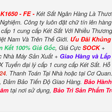
K1650 - FE -
Két Sắt Ngân Hàng Là Thươ
Nghiệm. Công ty luôn đặt chữ tín lên hàng
 cấp 1 cung cấp Két Sắt Với Nhiều Thươn
iệt Nam Và Trên Thế Giới.
Ưu Đãi Khủng
 Kết 100% Giá Gốc
, Giá Cực
SOCK
+
ốc Nhà Máy Sản Xuất +
Giao Hàng và Lắp
Tuyển đại lý cấp 1 cung cấp Két Sắt. Hỗ
24
. Thanh Toán Tại Nhà hoặc tại Cơ Quan
p, Đảm Bảo Tiến Độ Giao Hàng.
Bảo Hành
năm
tại nơi sử dụng,
Bảo Trì Sản Phẩm T