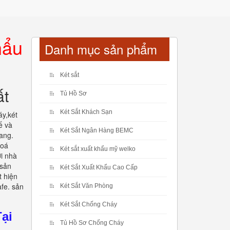
hẩu
Danh mục sản phẩm
Két sắt
ất
Tủ Hồ Sơ
Két Sắt Khách Sạn
y,két
ế và
Két Sắt Ngân Hàng BEMC
ang.
hoá
Két sắt xuất khẩu mỹ welko
i nhà
 sản
Két Sắt Xuất Khẩu Cao Cấp
t hiện
afe. sản
Két Sắt Văn Phòng
Két Sắt Chống Cháy
ại
Tủ Hồ Sơ Chống Cháy