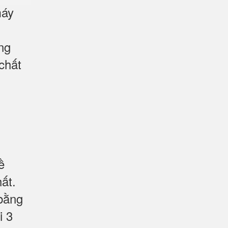
áy
ng
chất
ề
ất.
 bằng
i 3