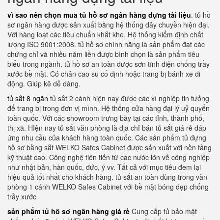
vì sao nên chọn mua tủ hồ sơ ngân hàng đựng tài liệu
. tủ hồ
sơ ngân hàng được sản xuất bằng hệ thống dây chuyền hiện đại.
Với hàng loạt các tiêu chuẩn khắt khe. Hệ thống kiểm định chất
lượng ISO 9001:2008. tủ hồ sơ chính hãng là sản phẩm đạt các
chứng chỉ và nhiều năm liền được bình chọn là sản phẩm tiêu
biểu trong ngành. tủ hồ sơ an toàn được sơn tĩnh điện chống trầy
xước bề mặt. Có chân cao su cố định hoặc trang bị bánh xe di
động. Giúp kê dễ dàng.
tủ sắt 8 ngăn
tủ sắt 2 cánh hiện nay được các xí nghiệp tin tưởng
để trang bị trong đơn vị mình. Hệ thống cửa hàng đại lý uỷ quyển
toàn quốc. Với các showroom trưng bày tại các tỉnh, thành phố,
thị xã. HIện nay tủ sắt văn phòng là địa chỉ bán tủ sắt giá rẻ đáp
ứng nhu cầu của khách hàng toàn quốc. Các sản phẩm tủ đựng
hồ sơ bằng sắt WELKO Safes Cabinet được sản xuất với nền tảng
kỹ thuật cao. Công nghệ tiên tiến từ các nước lớn về công nghiệp
như nhật bản, hàn quốc, đức, ý vv. Tất cả với mục tiêu đem lại
hiệu quả tốt nhất cho khách hàng. tủ sắt an toàn dùng trong văn
phòng 1 cánh WELKO Safes Cabinet với bề mặt bóng đẹp chống
trầy xước
sản phẩm tủ hồ sơ ngân hàng giá rẻ
Cung cấp tủ bảo mật