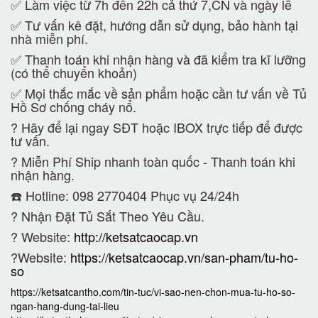
✅ Làm việc từ 7h đến 22h cả thứ 7,CN và ngày lễ
✅ Tư vấn kê đặt, hướng dẫn sử dụng, bảo hành tại
nhà miễn phí.
✅ Thanh toán khi nhận hàng và đã kiểm tra kĩ lưỡng
(có thể chuyển khoản)
✅ Mọi thắc mắc về sản phẩm hoặc cần tư vấn về Tủ
Hồ Sơ chống cháy nổ.
?
Hãy để lại ngay SĐT hoặc IBOX trực tiếp để được
tư vấn.
?
Miễn Phí Ship nhanh toàn quốc - Thanh toán khi
nhận hàng.
☎️ Hotline: 098 2770404 Phục vụ 24/24h
?
Nhận Đặt Tủ Sắt Theo Yêu Cầu.
? Website:
http://ketsatcaocap.vn
?Website:
https://ketsatcaocap.vn/san-pham/tu-ho-
so
https://ketsatcantho.com/tin-tuc/vi-sao-nen-chon-mua-tu-ho-so-
ngan-hang-dung-tai-lieu