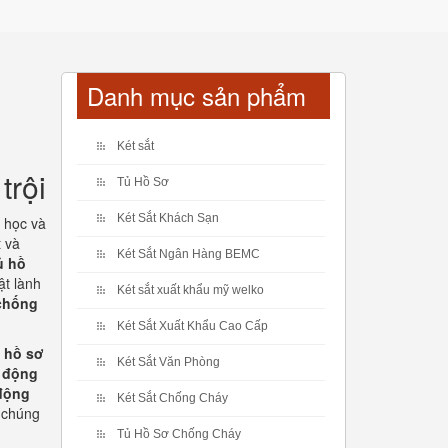
Danh mục sản phẩm
Két sắt
trội
Tủ Hồ Sơ
Két Sắt Khách Sạn
g học và
t và
Két Sắt Ngân Hàng BEMC
ủ hồ
ật lành
Két sắt xuất khẩu mỹ welko
 chống
Két Sắt Xuất Khẩu Cao Cấp
p hồ sơ
Két Sắt Văn Phòng
i động
 động
Két Sắt Chống Cháy
i chúng
Tủ Hồ Sơ Chống Cháy