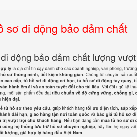
ồ sơ di động bảo đảm chất
di động bảo đảm chất lượng vượt 
hợp lý
là địa chỉ tin cậy dành cho các doanh nghiệp, văn phòng, trườn
ữ hồ sơ thông minh, tiết kiệm không gian
. Chúng tôi chuyên sản xuấ
ện cao cấp
,
tủ hồ sơ di động cơ học
,
tủ hồ sơ di động tay quay
,
t
vận hành êm ái và an toàn tuyệt đối cho tài liệu
. Với đội ngũ kỹ thu
lượng, mỗi sản phẩm đều đạt
tiêu chuẩn về độ cứng vững, chống gỉ,
 hiện đại
.
kế tủ hồ sơ theo yêu cầu
, giúp khách hàng
tối ưu diện tích, sắp xế
hành dài hạn
,
giao hàng tận nơi toàn quốc
và
báo giá tủ hồ sơ d
á trị vượt trội cho khách hàng
. Nếu bạn đang cần
mua tủ hồ sơ di
hi công hệ thống lưu trữ hồ sơ chuyên nghiệp
, hãy liên hệ ngay vớ
hất lượng, giá hợp lý hàng đầu Việt Nam
.