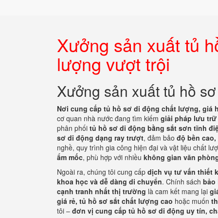
Xưởng sản xuất tủ h
lượng vượt trội
Xưởng sản xuất tủ hồ sơ 
Nơi cung cấp tủ hồ sơ di động chất lượng, giá 
cơ quan nhà nước đang tìm kiếm
giải pháp lưu tr
phân phối
tủ hồ sơ di động bằng sắt sơn tĩnh đi
sơ di động dạng ray trượt
, đảm bảo
độ bền cao, 
nghề, quy trình gia công hiện đại và vật liệu chất 
ẩm mốc
, phù hợp với nhiều
không gian văn phòng
Ngoài ra, chúng tôi cung cấp
dịch vụ tư vấn thiết 
khoa học và dễ dàng di chuyển
. Chính sách
bảo 
cạnh tranh nhất thị trường
là cam kết mang lại
gi
giá rẻ, tủ hồ sơ sắt chất lượng cao
hoặc muốn
t
tôi –
đơn vị cung cấp tủ hồ sơ di động uy tín, c