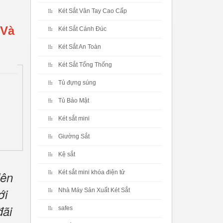
Két Sắt Vân Tay Cao Cấp
 Và
Két Sắt Cánh Đúc
Két Sắt An Toàn
Két Sắt Tổng Thống
Tủ đựng súng
Tủ Bảo Mật
Két sắt mini
Giường Sắt
Kệ sắt
lên
Két sắt mini khóa điện tử
ới
Nhà Máy Sản Xuất Két Sắt
đãi
safes