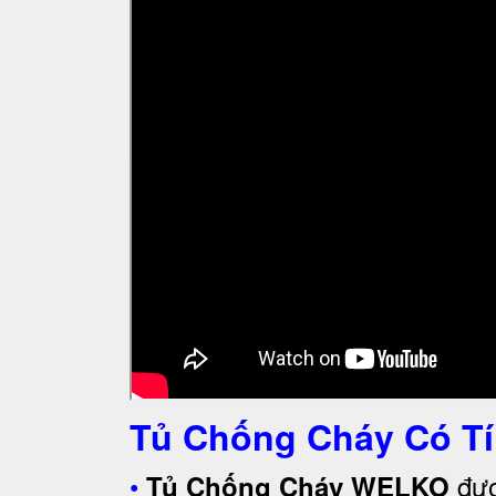
Tủ Chống Cháy Có Tí
•
đượ
Tủ Chống Cháy WELKO