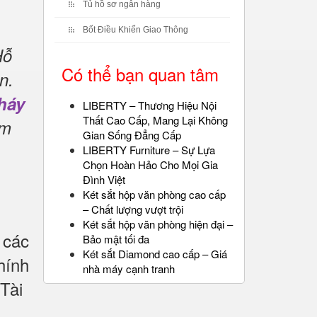
Tủ hồ sơ ngân hàng
Bốt Điều Khiển Giao Thông
Hỗ
Có thể bạn quan tâm
n.
háy
LIBERTY – Thương Hiệu Nội
Thất Cao Cấp, Mang Lại Không
ẩm
Gian Sống Đẳng Cấp
LIBERTY Furniture – Sự Lựa
Chọn Hoàn Hảo Cho Mọi Gia
Đình Việt
Két sắt hộp văn phòng cao cấp
– Chất lượng vượt trội
Két sắt hộp văn phòng hiện đại –
 các
Bảo mật tối đa
Két sắt Diamond cao cấp – Giá
hính
nhà máy cạnh tranh
Tài