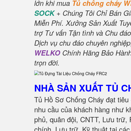
lớn khi mua
Tủ chống cháy 
SOCK
+ Chúng Tôi Chỉ Bán Gi
Miễn Phí.
Xưởng Sản Xuất Tuyể
trợ Tư vấn Tận tình và Chu đáo
Dịch vụ chu đáo chuyên nghiệp
WELKO
Chính Hãng Bảo Hành 
trọn đời
.
NHÀ SẢN XUẤT TỦ 
Tủ Hồ Sơ Chống Cháy đạt tiêu 
nhu cầu của khách hàng như kh
phủ, quân đội, CNTT, Lưu trữ,
chính, Lưu trữ, Kỹ thuật tại cá