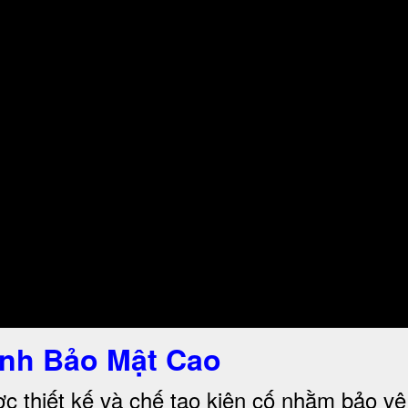
nh Bảo Mật Cao
c thiết kế và chế tạo kiên cố nhằm bảo vệ 