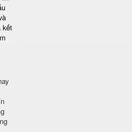
ấu
và
 kết
ảm
hay
ín
ng
ống