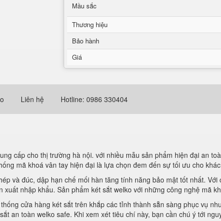
Mầu sắc
Thương hiệu
Bảo hành
Giá
eo
Liên hệ
Hotline: 0986 330404
ung cấp cho thị trường hà nội. với nhiều mẫu sản phẩm hiện đại an toà
thống mã khoá vân tay hiện đại là lựa chọn đem đến sự tối ưu cho khá
 thép và đúc, dập hạn chế mối hàn tăng tính năng bảo mật tốt nhất. Với
n xuất nhập khẩu. Sản phẩm két sắt welko với những công nghệ mã khoá
hống cửa hàng két sắt trên khắp các tỉnh thành sẵn sàng phục vụ nhu
 sắt an toàn welko safe. Khi xem xét tiêu chí này, bạn cần chú ý tới ngu