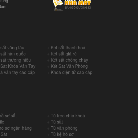
rung
Nam
 sắt vũng tàu
+
Két sắt thanh hoá
 sắt hàn quốc
+
Két sắt giá rẻ
 sắt thương hiệu
+
Két sắt chống cháy
 Sắt Khóa Vân Tay
+
Két Sắt Văn Phòng
á vân tay cao cấp
+
Khoá điện tử cao cấp
hồ sơ sắt
+
Tủ treo chìa khoá
ile
+
Tủ sắt
hồ sơ ngân hàng
+
Tủ văn phòng
 Sắt
+
Tủ kệ hồ sơ