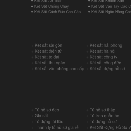
Két Sắt An Toàn
Két Sắt Khách Sạn
Két Sắt Chống Cháy
Két Sắt Vân Tay Cao 
Két Sắt Cách Đúc Cao Cấp
Két Sắt Ngân Hàng Ca
+
Két sắt sài gòn
+
Két sắt hải phòng
+
Két sắt điện tử
+
Két sắt hà nội
+
Két sắt to đại
+
Két sắt công ty
+
Két sắt thu ngân
+
Két sắt công đức
+
Két sắt văn phòng cao cấp
+
Két sắt đựng hồ sơ
+
Tủ hồ sơ đẹp
+
Tủ hồ sơ thấp
+
Giá sắt
+
Tủ treo quần áo
+
Tủ đựng tài liệu
+
Tủ đựng hồ sơ
+
Thanh lý tủ hồ sơ giá rẻ
+
Két Sắt Đựng Hồ Sơ 