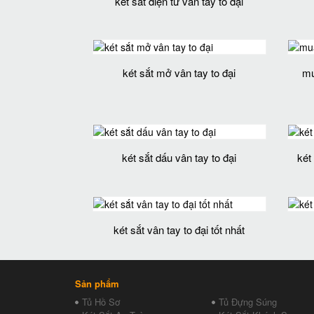
két sắt điện tử vân tay to đại
két sắt mở vân tay to đại
mu
két sắt dấu vân tay to đại
két
két sắt vân tay to đại tốt nhất
Sản phẩm
Tủ Hồ Sơ
Tủ Đựng Súng