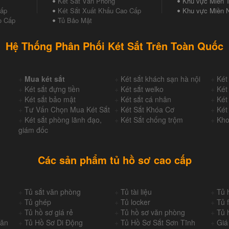
Két Sắt Văn Phòng
Khu vực Miền T
Cấp
Két Sắt Xuất Khẩu Cao Cấp
Khu vực Miền 
o Cấp
Tủ Bảo Mật
Hệ Thống Phân Phối Két Sắt Trên Toàn Quốc
+
Mua két sắt
+
Két sắt khách sạn hà nội
+
Két
+
Két sắt đựng tiền
+
Két sắt welko
+
Két
+
Két sắt bảo mật
+
Két sắt cá nhân
+
Két
+
Tư Vấn Chọn Mua Két Sắt
+
Két Sắt Khóa Cơ
+
Két
+
Két sắt phòng lãnh đạo,
+
Két Sắt chống trộm
+
Kho
giám đốc
Các sản phẩm tủ hồ sơ cao cấp
+
Tủ sắt văn phòng
+
Tủ tài liệu
+
Tủ 
+
Tủ ghép
+
Tủ locker
+
Tủ f
+
Tủ hồ sơ giá rẻ
+
Tủ hồ sơ văn phòng
+
Tủ 
Văn
+
Tủ Hồ Sơ Di Động
+
Tủ Hồ Sơ Sắt Sơn Tĩnh
+
Giá