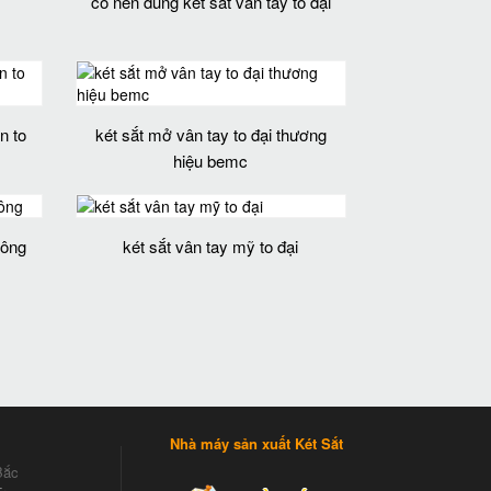
có nên dùng két sắt vân tay to đại
n to
két sắt mở vân tay to đại thương
hiệu bemc
hông
két sắt vân tay mỹ to đại
Nhà máy sản xuất Két Sắt
Bắc