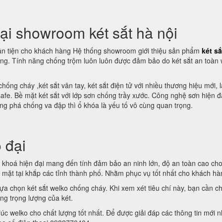
tại showroom két sắt hà nội
uận tiện cho khách hàng Hệ thống showroom giới thiệu sản phẩm
két sắ
ng. Tính năng chống trộm luôn luôn được đảm bảo do két sắt an toàn 
 chống cháy ,két sắt vân tay, két sắt điện tử với nhiều thương hiệu mới,
afe. Bề mặt két sắt với lớp sơn chống trầy xước. Công nghệ sơn hiện đ
ng phá chống va đập thì ổ khóa là yếu tố vô cùng quan trọng.
 đại
u khoá hiện đại mang đến tính đảm bảo an ninh lớn, độ an toàn cao ch
 mặt tại khắp các tỉnh thành phố. Nhằm phục vụ tốt nhất cho khách hà
 lựa chọn két sắt welko chống cháy. Khi xem xét tiêu chí này, bạn cần ch
ng trọng lượng của két.
đúc welko cho chất lượng tốt nhất. Để được giải đáp các thông tin mớ