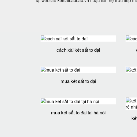
tại website
ketsatcaocap.vn
hoặc liên hệ trực tiếp t
cách xài két sắt to đại
mua két sắt to đại
mua két sắt to đại tại hà nội
ké