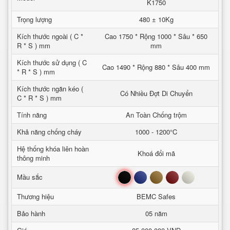
K1750
Trọng lượng
480 ± 10Kg
Kích thước ngoài ( C *
Cao 1750 * Rộng 1000 * Sâu * 650
R * S ) mm
mm
Kích thước sử dụng ( C
Cao 1490 * Rộng 880 * Sâu 400 mm
* R * S ) mm
Kích thước ngăn kéo (
Có Nhiều Đợt Di Chuyển
C * R * S ) mm
Tính năng
An Toàn Chống trộm
Khả năng chống cháy
1000 - 1200°C
Hệ thống khóa liên hoàn
Khoá đổi mã
thông minh
Đen
Xanh
Nâu
Đỏ
Trắng
Mầu sắc
Thương hiệu
BEMC Safes
Bảo hành
05 năm