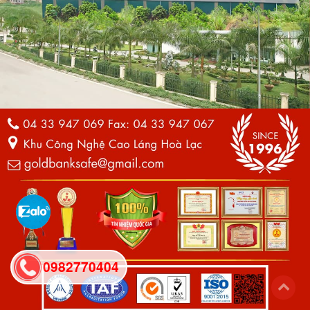
0982770404
back