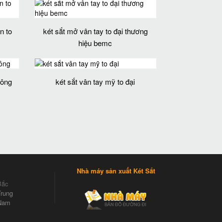
n to
két sắt mở vân tay to đại thương
hiệu bemc
hông
két sắt vân tay mỹ to đại
Nhà máy sản xuất Két Sắt
Bắc
rung
Nam