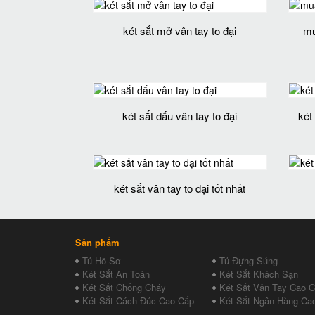
két sắt mở vân tay to đại
mu
két sắt dấu vân tay to đại
két
két sắt vân tay to đại tốt nhất
Sản phẩm
Tủ Hồ Sơ
Tủ Đựng Súng
Két Sắt An Toàn
Két Sắt Khách Sạn
Két Sắt Chống Cháy
Két Sắt Vân Tay Cao 
Két Sắt Cách Đúc Cao Cấp
Két Sắt Ngân Hàng Ca