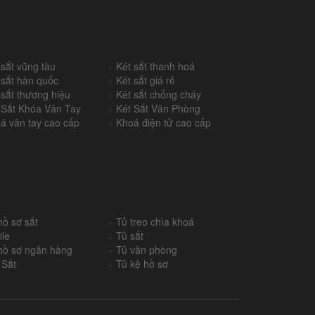
 sắt vũng tàu
+
Két sắt thanh hoá
 sắt hàn quốc
+
Két sắt giá rẻ
 sắt thương hiệu
+
Két sắt chống cháy
 Sắt Khóa Vân Tay
+
Két Sắt Văn Phòng
á vân tay cao cấp
+
Khoá điện tử cao cấp
hồ sơ sắt
+
Tủ treo chìa khoá
ile
+
Tủ sắt
hồ sơ ngân hàng
+
Tủ văn phòng
 Sắt
+
Tủ kệ hồ sơ