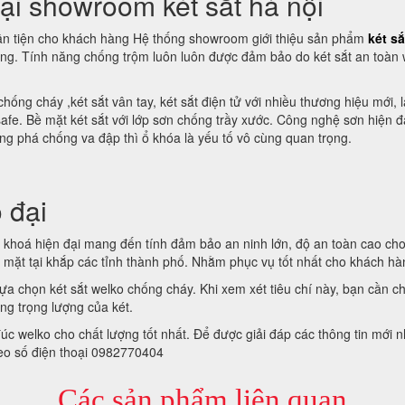
tại showroom két sắt hà nội
uận tiện cho khách hàng Hệ thống showroom giới thiệu sản phẩm
két sắ
ng. Tính năng chống trộm luôn luôn được đảm bảo do két sắt an toàn 
 chống cháy ,két sắt vân tay, két sắt điện tử với nhiều thương hiệu mới,
afe. Bề mặt két sắt với lớp sơn chống trầy xước. Công nghệ sơn hiện đ
ng phá chống va đập thì ổ khóa là yếu tố vô cùng quan trọng.
 đại
u khoá hiện đại mang đến tính đảm bảo an ninh lớn, độ an toàn cao ch
 mặt tại khắp các tỉnh thành phố. Nhằm phục vụ tốt nhất cho khách hà
 lựa chọn két sắt welko chống cháy. Khi xem xét tiêu chí này, bạn cần ch
ng trọng lượng của két.
đúc welko cho chất lượng tốt nhất. Để được giải đáp các thông tin mớ
heo số điện thoại 0982770404
Các sản phẩm liên quan