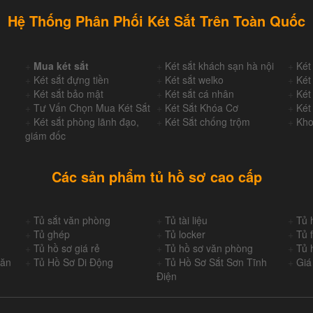
Hệ Thống Phân Phối Két Sắt Trên Toàn Quốc
+
Mua két sắt
+
Két sắt khách sạn hà nội
+
Két
+
Két sắt đựng tiền
+
Két sắt welko
+
Két
+
Két sắt bảo mật
+
Két sắt cá nhân
+
Két
+
Tư Vấn Chọn Mua Két Sắt
+
Két Sắt Khóa Cơ
+
Két
+
Két sắt phòng lãnh đạo,
+
Két Sắt chống trộm
+
Kho
giám đốc
Các sản phẩm tủ hồ sơ cao cấp
+
Tủ sắt văn phòng
+
Tủ tài liệu
+
Tủ 
+
Tủ ghép
+
Tủ locker
+
Tủ f
+
Tủ hồ sơ giá rẻ
+
Tủ hồ sơ văn phòng
+
Tủ 
Văn
+
Tủ Hồ Sơ Di Động
+
Tủ Hồ Sơ Sắt Sơn Tĩnh
+
Giá
Điện