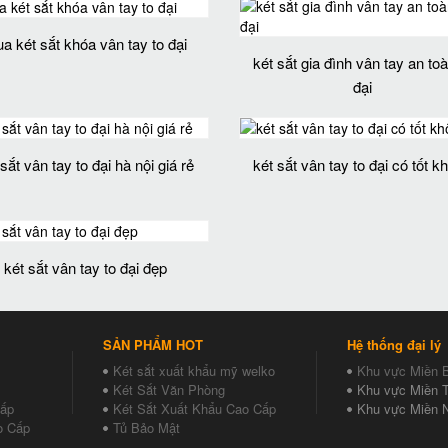
a két sắt khóa vân tay to đại
két sắt gia đình vân tay an toà
đại
 sắt vân tay to đại hà nội giá rẻ
két sắt vân tay to đại có tốt k
két sắt vân tay to đại đẹp
SẢN PHẨM HOT
Hệ thống đại lý
Két sắt xuất khẩu mỹ welko
Khu vực Miền 
Két Sắt Văn Phòng
Khu vực Miền T
Cấp
Két Sắt Xuất Khẩu Cao Cấp
Khu vực Miền 
o Cấp
Tủ Bảo Mật