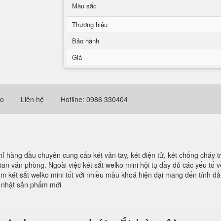
Mầu sắc
Thương hiệu
Bảo hành
Giá
eo
Liên hệ
Hotline: 0986 330404
hỉ hàng đầu chuyên cung cấp két vân tay, két điện tử, két chống cháy t
an văn phòng. Ngoài việc két sắt welko mini hội tụ đầy đủ các yếu tố v
ẩm két sắt welko mini tốt với nhiều mẫu khoá hiện đại mang đến tính đ
p nhật sản phẩm mới