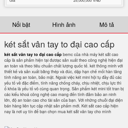
Giá
25,000,000 VNĐ
Nổi bật
Hình ảnh
Mô tả
két sắt vân tay to đại cao cấp
két sắt vân tay to đại cao cấp
bemc của nhà máy két sắt cao
cấp là sản phẩm hiện tại đươạc sản xuất theo công nghệ hiện đại
an toàn và theo tiêu chuẩn chất lượng quốc tế. két thông minh với
thiết kế và sản xuất bằng thép và đúc, dập hạn chế mối hàn tăng
tính năng an toàn, bảo mật. Ngoài việc két mini hội tụ đầy đủ các
yếu tố về đặc điểm, tính năng chống cháy, chịu nhiệt, chịu lực thì
ổ khóa là yếu tố vô cùng quan trọng. Sản phẩm két mini tốt tran bị
các kiểu khoá công nghệ cao mang đến tính đảm bảo an ninh
lớn, độ an toàn cao cho tài sản của bạn. Với những chuỗi đại diện
bán hàng liên tục cập nhật sản phẩm mới. Két sắt cao cấp hiện
nay là nơi uy tín để bạn chọn mua két sắt vân tay cho mình