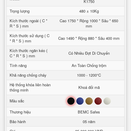
K1750
Trọng lượng
480 ± 10Kg
Kích thước ngoài ( C *
Cao 1750 * Rộng 1000 * Sâu * 650
R * S ) mm
mm
Kích thước sử dụng ( C
Cao 1490 * Rộng 880 * Sâu 400 mm
* R * S ) mm
Kích thước ngăn kéo (
Có Nhiều Đợt Di Chuyển
C * R * S ) mm
Tính năng
An Toàn Chống trộm
Khả năng chống cháy
1000 - 1200°C
Hệ thống khóa liên hoàn
Khoá đổi mã
thông minh
Đen
Xanh
Nâu
Đỏ
Trắng
Mầu sắc
Thương hiệu
BEMC Safes
Bảo hành
05 năm