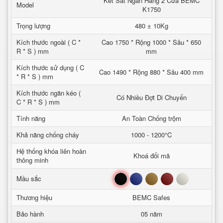
Két Sắt Ngân Hàng 2 Cửa BEMC
Model
K1750
Trọng lượng
480 ± 10Kg
Kích thước ngoài ( C *
Cao 1750 * Rộng 1000 * Sâu * 650
R * S ) mm
mm
Kích thước sử dụng ( C
Cao 1490 * Rộng 880 * Sâu 400 mm
* R * S ) mm
Kích thước ngăn kéo (
Có Nhiều Đợt Di Chuyển
C * R * S ) mm
Tính năng
An Toàn Chống trộm
Khả năng chống cháy
1000 - 1200°C
Hệ thống khóa liên hoàn
Khoá đổi mã
thông minh
Đen
Xanh
Nâu
Đỏ
Trắng
Mầu sắc
Thương hiệu
BEMC Safes
Bảo hành
05 năm