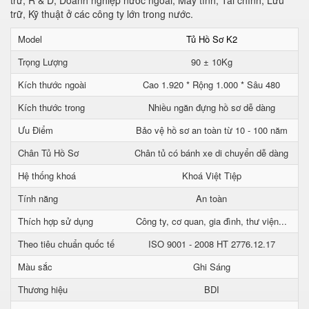
trữ, R & D, Doanh nghiệp nước ngoài, Máy tính, Tài chính, Lưu
trữ, Kỹ thuật ở các công ty lớn trong nước.
Model
Tủ Hồ Sơ K2
Trọng Lượng
90 ± 10Kg
Kích thước ngoài
Cao 1.920 * Rộng 1.000 * Sâu 480
Kích thước trong
Nhiều ngăn đựng hồ sơ dễ dàng
Ưu Điểm
Bảo vệ hồ sơ an toàn từ 10 - 100 năm
Chân Tủ Hồ Sơ
Chân tủ có bánh xe di chuyển dễ dàng
Hệ thống khoá
Khoá Việt Tiệp
Tính năng
An toàn
Thích hợp sử dụng
Công ty, cơ quan, gia đình, thư viện...
Theo tiêu chuẩn quốc tế
ISO 9001 - 2008 HT 2776.12.17
Màu sắc
Ghi Sáng
Thương hiệu
BDI