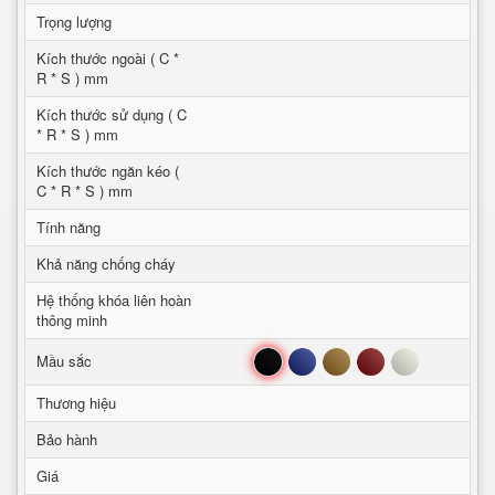
Trọng lượng
Kích thước ngoài ( C *
R * S ) mm
Kích thước sử dụng ( C
* R * S ) mm
Kích thước ngăn kéo (
C * R * S ) mm
Tính năng
Khả năng chống cháy
Hệ thống khóa liên hoàn
thông minh
Đen
Xanh
Nâu
Đỏ
Trắng
Mầu sắc
Thương hiệu
Bảo hành
Giá