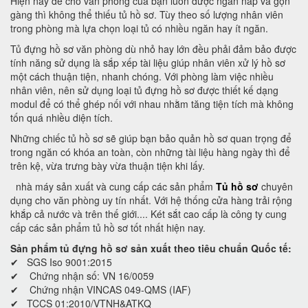
Hiện nay để cho văn phòng của bạn luôn được ngăn nắp và gọn
gàng thì không thể thiếu tủ hồ sơ. Tùy theo số lượng nhân viên
trong phòng mà lựa chọn loại tủ có nhiều ngăn hay ít ngăn.
Tủ đựng hồ sơ văn phòng dù nhỏ hay lớn đều phải đảm bảo được
tính năng sử dụng là sắp xếp tài liệu giúp nhân viên xử lý hồ sơ
một cách thuận tiện, nhanh chóng. Với phòng làm việc nhiều
nhân viên, nên sử dụng loại tủ đựng hồ sơ được thiết kế dạng
modul để có thể ghép nối với nhau nhằm tăng tiện tích mà không
tốn quá nhiều diện tích.
Những chiếc tủ hồ sơ sẽ giúp bạn bảo quản hồ sơ quan trọng để
trong ngăn có khóa an toàn, còn những tài liệu hàng ngày thì để
trên kệ, vừa trưng bày vừa thuận tiện khi lấy.
nhà máy sản xuất và cung cấp các sản phẩm
Tủ hồ sơ
chuyên
dụng cho văn phòng uy tín nhất. Với hệ thống cửa hàng trải rộng
khắp cả nước và trên thế giới.... Két sắt cao cấp là công ty cung
cấp các sản phẩm tủ hồ sơ tốt nhất hiện nay.
Sản phẩm tủ đựng hồ sơ sản xuất theo tiêu chuẩn Quốc tế:
✔ SGS Iso 9001:2015
✔ Chứng nhận số: VN 16/0059
✔ Chứng nhận VINCAS 049-QMS (IAF)
✔ TCCS 01:2010/VTNH&ATKQ