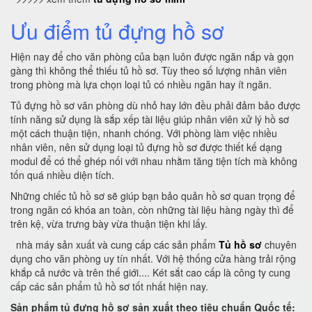
Ưu điểm tủ đựng hồ sơ
Hiện nay để cho văn phòng của bạn luôn được ngăn nắp và gọn
gàng thì không thể thiếu tủ hồ sơ. Tùy theo số lượng nhân viên
trong phòng mà lựa chọn loại tủ có nhiều ngăn hay ít ngăn.
Tủ đựng hồ sơ văn phòng dù nhỏ hay lớn đều phải đảm bảo được
tính năng sử dụng là sắp xếp tài liệu giúp nhân viên xử lý hồ sơ
một cách thuận tiện, nhanh chóng. Với phòng làm việc nhiều
nhân viên, nên sử dụng loại tủ đựng hồ sơ được thiết kế dạng
modul để có thể ghép nối với nhau nhằm tăng tiện tích mà không
tốn quá nhiều diện tích.
Những chiếc tủ hồ sơ sẽ giúp bạn bảo quản hồ sơ quan trọng để
trong ngăn có khóa an toàn, còn những tài liệu hàng ngày thì để
trên kệ, vừa trưng bày vừa thuận tiện khi lấy.
nhà máy sản xuất và cung cấp các sản phẩm
Tủ hồ sơ
chuyên
dụng cho văn phòng uy tín nhất. Với hệ thống cửa hàng trải rộng
khắp cả nước và trên thế giới.... Két sắt cao cấp là công ty cung
cấp các sản phẩm tủ hồ sơ tốt nhất hiện nay.
Sản phẩm tủ đựng hồ sơ sản xuất theo tiêu chuẩn Quốc tế: