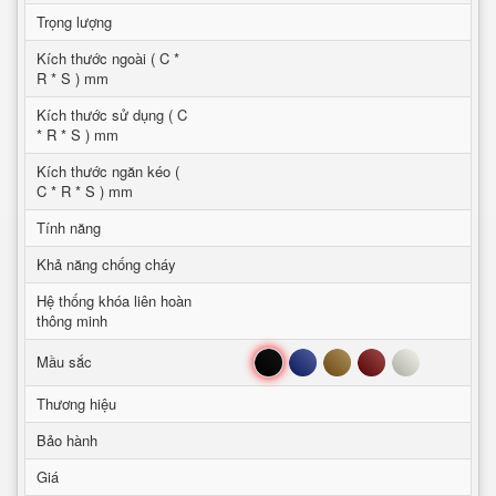
Trọng lượng
Kích thước ngoài ( C *
R * S ) mm
Kích thước sử dụng ( C
* R * S ) mm
Kích thước ngăn kéo (
C * R * S ) mm
Tính năng
Khả năng chống cháy
Hệ thống khóa liên hoàn
thông minh
Đen
Xanh
Nâu
Đỏ
Trắng
Mầu sắc
Thương hiệu
Bảo hành
Giá