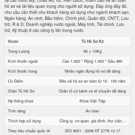
tại các nước Mỹ, Châu Âu, Úc, Hàn Quốc, nhằm bảo vệ an toàn
hồ sơ và tài liệu quan trọng cho người sử dụng. Đáp ứng đầy đủ
nhu cầu cần thiết cho khách hàng sử dụng như ngành khách sạn,
Ngân hàng, An ninh, Bảo hiểm, Chính phủ, Quân đội, CNTT, Lưu
trữ, R & D, Doanh nghiệp nước ngoài, Máy tính, Tài chính, Lưu
trữ, Kỹ thuật ở các công ty lớn trong nước.
Model
Tủ Hồ Sơ K2
Trọng Lượng
90 ± 10Kg
Kích thước ngoài
Cao 1.920 * Rộng 1.000 * Sâu 480
Kích thước trong
Nhiều ngăn đựng hồ sơ dễ dàng
Ưu Điểm
Bảo vệ hồ sơ an toàn từ 10 - 100 năm
Chân Tủ Hồ Sơ
Chân tủ có bánh xe di chuyển dễ dàng
Hệ thống khoá
Khoá Việt Tiệp
Tính năng
An toàn
Thích hợp sử dụng
Công ty, cơ quan, gia đình, thư viện...
Theo tiêu chuẩn quốc tế
ISO 9001 - 2008 HT 2776.12.17