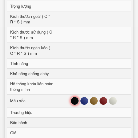
Trọng lượng
Kích thước ngoài ( C *
R * S ) mm
Kích thước sử dụng ( C
* R * S ) mm
Kích thước ngăn kéo (
C * R * S ) mm
Tính năng
Khả năng chống cháy
Hệ thống khóa liên hoàn
thông minh
Đen
Xanh
Nâu
Đỏ
Trắng
Mầu sắc
Thương hiệu
Bảo hành
Giá