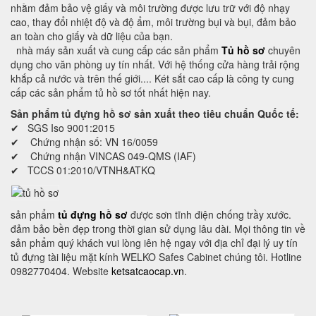
nhằm đảm bảo vệ giấy và môi trường được lưu trữ với độ nhạy
cao, thay đổi nhiệt độ và độ ẩm, môi trường bụi và bụi, đảm bảo
an toàn cho giấy và dữ liệu của bạn.
nhà máy sản xuất và cung cấp các sản phẩm
Tủ hồ sơ
chuyên
dụng cho văn phòng uy tín nhất. Với hệ thống cửa hàng trải rộng
khắp cả nước và trên thế giới.... Két sắt cao cấp là công ty cung
cấp các sản phẩm tủ hồ sơ tốt nhất hiện nay.
Sản phẩm tủ đựng hồ sơ sản xuất theo tiêu chuẩn Quốc tế:
✔ SGS Iso 9001:2015
✔ Chứng nhận số: VN 16/0059
✔ Chứng nhận VINCAS 049-QMS (IAF)
✔ TCCS 01:2010/VTNH&ATKQ
sản phẩm
tủ đựng hồ sơ
được sơn tĩnh điện chống trầy xước.
đảm bảo bền đẹp trong thời gian sử dụng lâu dài. Mọi thông tin về
sản phẩm quý khách vui lòng iên hệ ngay với địa chỉ đại lý uy tín
tủ đựng tài liệu mặt kính WELKO Safes Cabinet chúng tôi. Hotline
0982770404. Website
ketsatcaocap.vn
.