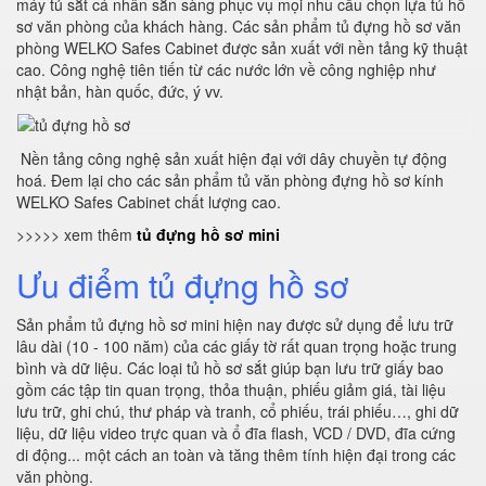
máy tủ sắt cá nhân sẵn sàng phục vụ mọi nhu cầu chọn lựa tủ hồ
sơ văn phòng của khách hàng. Các sản phẩm tủ đựng hồ sơ văn
phòng WELKO Safes Cabinet được sản xuất với nền tảng kỹ thuật
cao. Công nghệ tiên tiến từ các nước lớn về công nghiệp như
nhật bản, hàn quốc, đức, ý vv.
Nền tảng công nghệ sản xuất hiện đại với dây chuyền tự động
hoá. Đem lại cho các sản phẩm tủ văn phòng đựng hồ sơ kính
WELKO Safes Cabinet chất lượng cao.
>>>>> xem thêm
tủ đựng hồ sơ mini
Ưu điểm tủ đựng hồ sơ
Sản phẩm tủ đựng hồ sơ mini hiện nay được sử dụng để lưu trữ
lâu dài (10 - 100 năm) của các giấy tờ rất quan trọng hoặc trung
bình và dữ liệu. Các loại tủ hồ sơ sắt giúp bạn lưu trữ giấy bao
gồm các tập tin quan trọng, thỏa thuận, phiếu giảm giá, tài liệu
lưu trữ, ghi chú, thư pháp và tranh, cổ phiếu, trái phiếu…, ghi dữ
liệu, dữ liệu video trực quan và ổ đĩa flash, VCD / DVD, đĩa cứng
di động... một cách an toàn và tăng thêm tính hiện đại trong các
văn phòng.