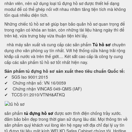
nhân viên, nên sử dụng loại tủ đựng hồ sơ được thiết kế dạng
modul để có thể ghép nối với nhau nhằm tăng tiện tích mà không
tốn quá nhiều diện tích.
Những chiếc tủ hồ sơ sẽ giúp bạn bảo quản hồ sơ quan trọng để
trong ngăn có khóa an toàn, còn những tài liệu hàng ngày thì để
trên kệ, vừa trưng bày vừa thuận tiện khi lấy.
nhà máy sản xuất và cung cấp các sản phẩm
Tủ hồ sơ
chuyên
dụng cho văn phòng uy tín nhất. Với hệ thống cửa hàng trải rộng
khắp cả nước và trên thế giới.... Két sắt cao cấp là công ty cung
cấp các sản phẩm tủ hồ sơ tốt nhất hiện nay.
Sản phẩm tủ đựng hồ sơ sản xuất theo tiêu chuẩn Quốc tế:
✔ SGS Iso 9001:2015
✔ Chứng nhận số: VN 16/0059
✔ Chứng nhận VINCAS 049-QMS (IAF)
✔ TCCS 01:2010/VTNH&ATKQ
sản phẩm
tủ đựng hồ sơ
được sơn tĩnh điện chống trầy xước.
đảm bảo bền đẹp trong thời gian sử dụng lâu dài. Mọi thông tin về
sản phẩm quý khách vui lòng iên hệ ngay với địa chỉ đại lý uy tín
tủ đựng tài liệu mặt kính WELKO Safes Cabinet chúng tôi. Hotline