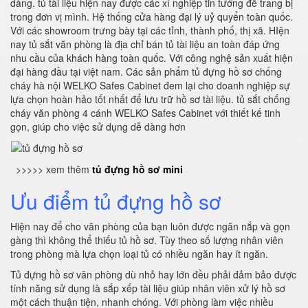
dàng. tủ tài liệu hiện nay được các xí nghiệp tin tưởng để trang bị
trong đơn vị mình. Hệ thống cửa hàng đại lý uỷ quyển toàn quốc.
Với các showroom trưng bày tại các tỉnh, thành phố, thị xã. HIện
nay tủ sắt văn phòng là địa chỉ bán tủ tài liệu an toàn đáp ứng
nhu cầu của khách hàng toàn quốc. Với công nghệ sản xuất hiện
đại hàng đầu tại việt nam. Các sản phẩm tủ đựng hồ sơ chống
cháy hà nội WELKO Safes Cabinet đem lại cho doanh nghiệp sự
lựa chọn hoàn hảo tốt nhất để lưu trữ hồ sơ tài liệu. tủ sắt chống
cháy văn phòng 4 cánh WELKO Safes Cabinet với thiết kế tinh
gọn, giúp cho việc sử dụng dễ dàng hơn
>>>>> xem thêm
tủ đựng hồ sơ mini
Ưu điểm tủ đựng hồ sơ
Hiện nay để cho văn phòng của bạn luôn được ngăn nắp và gọn
gàng thì không thể thiếu tủ hồ sơ. Tùy theo số lượng nhân viên
trong phòng mà lựa chọn loại tủ có nhiều ngăn hay ít ngăn.
Tủ đựng hồ sơ văn phòng dù nhỏ hay lớn đều phải đảm bảo được
tính năng sử dụng là sắp xếp tài liệu giúp nhân viên xử lý hồ sơ
một cách thuận tiện, nhanh chóng. Với phòng làm việc nhiều