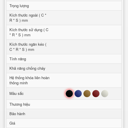
Trọng lượng
Kích thước ngoài ( C *
R * S ) mm
Kích thước sử dụng ( C
* R * S ) mm
Kích thước ngăn kéo (
C * R * S ) mm
Tính năng
Khả năng chống cháy
Hệ thống khóa liên hoàn
thông minh
Đen
Xanh
Nâu
Đỏ
Trắng
Mầu sắc
Thương hiệu
Bảo hành
Giá